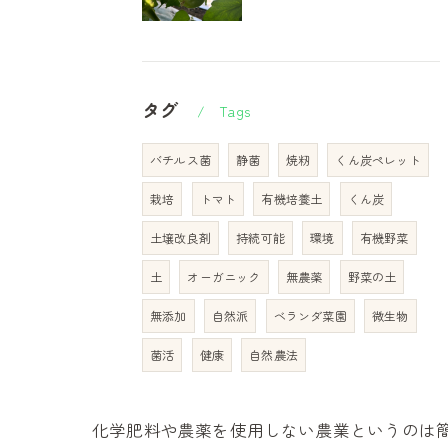
タグ
Tags
バチルス菌
静菌
焼籾
くん炭ペレット
栽培
トマト
有機培養土
くん炭
土壌改良剤
持続可能
環境
有機野菜
土
オーガニック
無農薬
野菜の土
無添加
自然派
ベランダ菜園
微生物
菌活
健康
自然農法
化学肥料や農薬を使用しない農業というのは