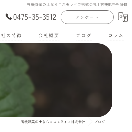
有機野菜の土ならコスモライフ株式会社 | 有機肥料を提供
0475-35-3512
アンケート
当社の特徴
会社概要
ブログ
コラム
庭菜園
漫画特集
家
機培養土
壌改良材
機肥料
有機野菜の土ならコスモライフ株式会社
ブログ