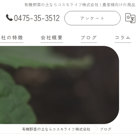
有機野菜の土ならコスモライフ株式会社 | 農家様向けの商品
0475-35-3512
アンケート
当社の特徴
会社概要
ブログ
コラム
庭菜園
漫画特集
家
機培養土
壌改良材
機肥料
有機野菜の土ならコスモライフ株式会社
ブログ