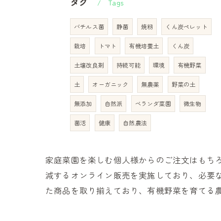
タグ
Tags
バチルス菌
静菌
焼籾
くん炭ペレット
栽培
トマト
有機培養土
くん炭
土壌改良剤
持続可能
環境
有機野菜
土
オーガニック
無農薬
野菜の土
無添加
自然派
ベランダ菜園
微生物
菌活
健康
自然農法
家庭菜園を楽しむ個人様からのご注文はもち
減するオンライン販売を実施しており、必要
た商品を取り揃えており、有機野菜を育てる