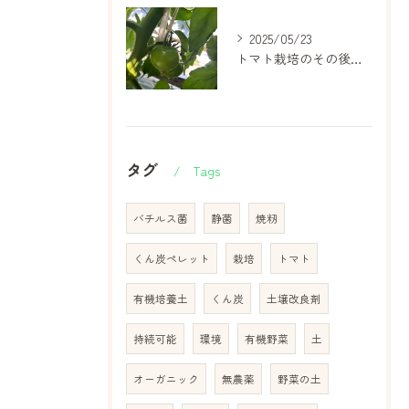
2025/05/23
トマト栽培のその後…少しずつ”農家さんのすごさ”が見えてきました
タグ
Tags
バチルス菌
静菌
焼籾
くん炭ペレット
栽培
トマト
有機培養土
くん炭
土壌改良剤
持続可能
環境
有機野菜
土
オーガニック
無農薬
野菜の土