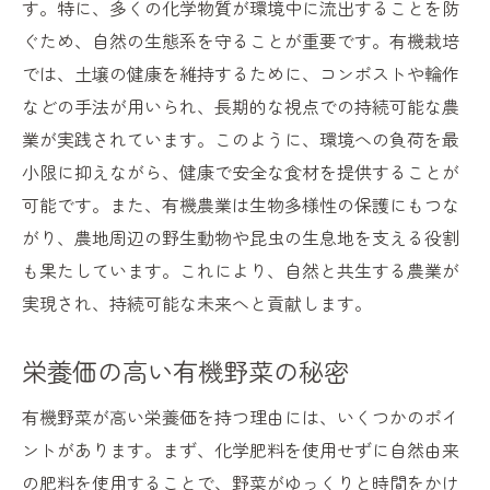
す。特に、多くの化学物質が環境中に流出することを防
地元産の有機野菜を楽しむポイント
ぐため、自然の生態系を守ることが重要です。有機栽培
地元の農家を支援する有機野菜の購入
では、土壌の健康を維持するために、コンポストや輪作
地元産の有機野菜の季節ごとの選び方
などの手法が用いられ、長期的な視点での持続可能な農
地元の有機野菜を使った料理の提案
業が実践されています。このように、環境への負荷を最
生産者の透明性が重要有機野菜の信頼性を高め
小限に抑えながら、健康で安全な食材を提供することが
る
可能です。また、有機農業は生物多様性の保護にもつな
がり、農地周辺の野生動物や昆虫の生息地を支える役割
透明性のある生産者を見つける方法
も果たしています。これにより、自然と共生する農業が
生産者とのコミュニケーションの重要性
実現され、持続可能な未来へと貢献します。
生産者の情報公開と有機野菜の信頼性
生産者の訪問と有機野菜の選び方
栄養価の高い有機野菜の秘密
透明性のある生産者が育てた有機野菜
有機野菜が高い栄養価を持つ理由には、いくつかのポイ
生産者のストーリーと有機野菜の魅力
ントがあります。まず、化学肥料を使用せずに自然由来
有機野菜で持続可能な農業と健康的な未来を築
の肥料を使用することで、野菜がゆっくりと時間をかけ