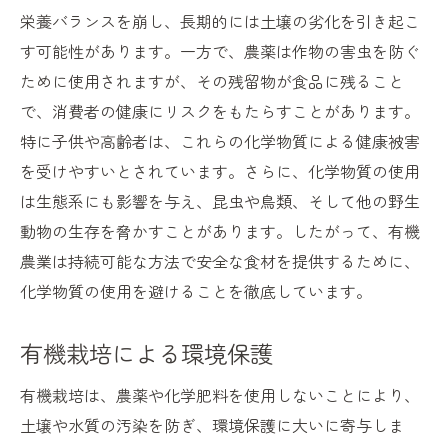
栄養バランスを崩し、長期的には土壌の劣化を引き起こ
有機野菜を使った簡単レシピ提案
す可能性があります。一方で、農薬は作物の害虫を防ぐ
コスモライフ株式会社のおすすめ有機野菜
ために使用されますが、その残留物が食品に残ること
無農薬・無化学肥料の有機野菜で健康的な食生
で、消費者の健康にリスクをもたらすことがあります。
活を実現
特に子供や高齢者は、これらの化学物質による健康被害
無農薬栽培の重要性とその効果
を受けやすいとされています。さらに、化学物質の使用
無化学肥料で育った野菜の栄養価
は生態系にも影響を与え、昆虫や鳥類、そして他の野生
無農薬・無化学肥料の野菜を選ぶ利点
動物の生存を脅かすことがあります。したがって、有機
農業は持続可能な方法で安全な食材を提供するために、
健康的な食生活に最適な有機野菜
化学物質の使用を避けることを徹底しています。
無農薬・無化学肥料による味の違い
無農薬・無化学肥料の有機野菜の調理法
有機栽培による環境保護
地元産の有機野菜新鮮さと栄養価の高さを享受
有機栽培は、農薬や化学肥料を使用しないことにより、
地元産の有機野菜が新鮮な理由
土壌や水質の汚染を防ぎ、環境保護に大いに寄与しま
地元で生産された有機野菜の栄養価