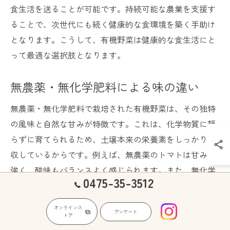
食生活を送ることが可能です。持続可能な農業を支援す
ることで、次世代にも続く健康的な食環境を築く手助け
となります。こうして、有機野菜は健康的な食生活にと
って最適な選択肢となります。
無農薬・無化学肥料による味の違い
無農薬・無化学肥料で栽培された有機野菜は、その独特
の風味と自然な甘みが特徴です。これは、化学物質に頼
らずに育てられるため、土壌本来の栄養素をしっかり吸
収しているからです。例えば、無農薬のトマトは甘みが
強く、酸味もバランスよく感じられます。また、無化学
0475-35-3512
肥料で育った野菜は、食感もシャキシャキと新鮮で、口
に入れた瞬間からその違いを実感できます。このような
オンラインス
アンケート
自然の味わいを楽しむことができるのは、有機野菜なら
トア