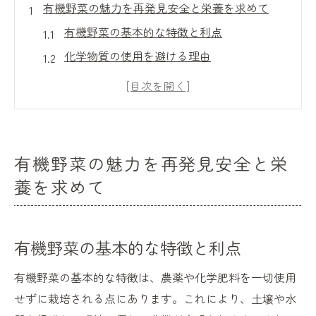
有機野菜の魅力を再発見安全と栄養を求めて
有機野菜の基本的な特徴と利点
化学物質の使用を避ける理由
有機栽培による環境保護
栄養価の高い有機野菜の秘密
有機野菜が安全性に優れる理由
有機野菜の風味と質感の違い
有機野菜の魅力を再発見安全と栄
有機野菜選びの基本認証と産地に注目しよう
養を求めて
有機認証とは何か？その重要性
信頼できる有機認証機関を見極める
有機野菜の基本的な特徴と利点
有機認証ラベルをチェックする方法
地元産の有機野菜を選ぶメリット
有機野菜の基本的な特徴は、農薬や化学肥料を一切使用
産地による有機野菜の違いと選び方
せずに栽培される点にあります。これにより、土壌や水