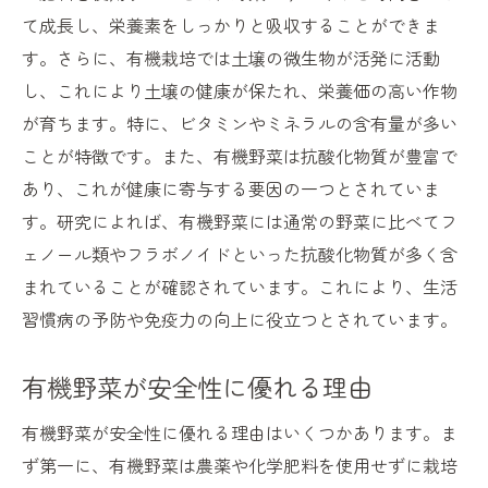
こう
て成長し、栄養素をしっかりと吸収することができま
持続可能な農業のための有機栽培
す。さらに、有機栽培では土壌の微生物が活発に活動
環境に優しい有機野菜の選び方
し、これにより土壌の健康が保たれ、栄養価の高い作物
未来のために有機野菜を選ぶ理由
が育ちます。特に、ビタミンやミネラルの含有量が多い
持続可能な農業と健康生活の関係
ことが特徴です。また、有機野菜は抗酸化物質が豊富で
あり、これが健康に寄与する要因の一つとされていま
有機野菜がもたらす環境保護の効果
す。研究によれば、有機野菜には通常の野菜に比べてフ
持続可能な農業を支える消費者の役割
ェノール類やフラボノイドといった抗酸化物質が多く含
まれていることが確認されています。これにより、生活
習慣病の予防や免疫力の向上に役立つとされています。
有機野菜が安全性に優れる理由
有機野菜が安全性に優れる理由はいくつかあります。ま
ず第一に、有機野菜は農薬や化学肥料を使用せずに栽培