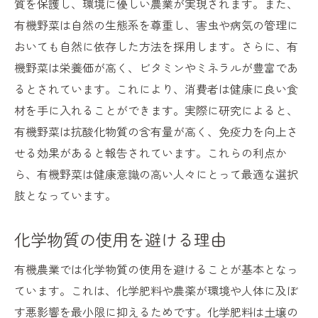
質を保護し、環境に優しい農業が実現されます。また、
有機野菜の産地表示を理解する
有機野菜は自然の生態系を尊重し、害虫や病気の管理に
有機野菜の健康効果免疫力アップと抗酸化作用
おいても自然に依存した方法を採用します。さらに、有
有機野菜の抗酸化作用とその効果
機野菜は栄養価が高く、ビタミンやミネラルが豊富であ
免疫力を高める有機野菜の成分
るとされています。これにより、消費者は健康に良い食
有機野菜がもたらすデトックス効果
材を手に入れることができます。実際に研究によると、
腸内環境を整える有機野菜の力
有機野菜は抗酸化物質の含有量が高く、免疫力を向上さ
有機野菜で体内の酸化ストレスを軽減
せる効果があると報告されています。これらの利点か
有機野菜を使った健康レシピの紹介
ら、有機野菜は健康意識の高い人々にとって最適な選択
肢となっています。
コスモライフ株式会社が提案する最適な有機野
菜の選び方
化学物質の使用を避ける理由
新鮮で美味しい有機野菜の選び方
有機野菜の保存方法と鮮度を保つコツ
有機農業では化学物質の使用を避けることが基本となっ
ています。これは、化学肥料や農薬が環境や人体に及ぼ
季節ごとの有機野菜の選び方
す悪影響を最小限に抑えるためです。化学肥料は土壌の
有機野菜の見分け方と品質の確認方法