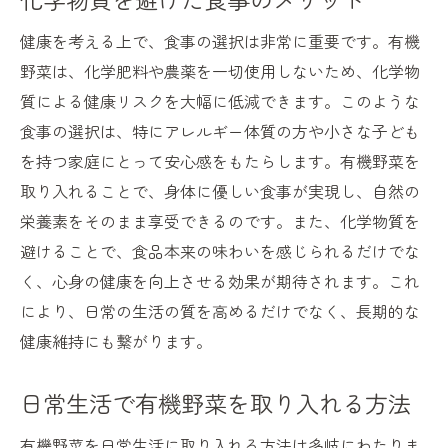
未来の世代に伝える健康習慣
健康を考える上で、食事の選択は非常に重要です。有機
有機野菜の普及と社会的影響
野菜は、化学肥料や農薬を一切使用しないため、化学物
自然な選択が描く持続可能な未来
質による健康リスクを大幅に低減できます。このような
健康の新常識を創る有機野菜の力とは
食事の選択は、特にアレルギー体質の方や小さな子ども
有機野菜が持つ新たな健康基準
を持つ家庭にとって安心感をもたらします。有機野菜を
取り入れることで、身体に優しい食事が実現し、自然の
食事による健康管理の変革
栄養素をそのまま享受できるのです。また、化学物質を
健康的な選択が生む新たな日常
避けることで、食品本来の味わいを感じられるだけでな
有機野菜と最新の健康情報
く、心身の健康を向上させる効果が期待されます。これ
自然派生活が生むポジティブな変化
により、日常の生活の質を高めるだけでなく、長期的な
有機野菜で知る健康の新しい視点
健康維持にも繋がります。
自然の力で健康を手に入れる有機野菜の魅力
自然のサイクルを活かした栽培法
日常生活で有機野菜を取り入れる方法
化学物質に頼らない安心な食材
有機野菜を日常生活に取り入れる方法は多岐にわたりま