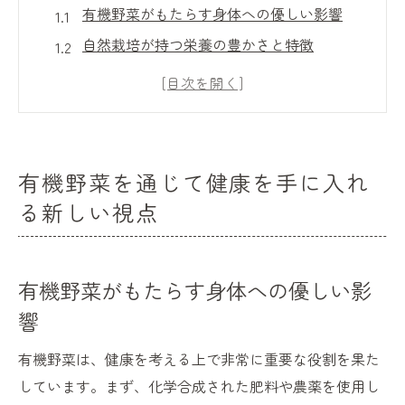
有機野菜がもたらす身体への優しい影響
自然栽培が持つ栄養の豊かさと特徴
化学物質を避けた食事のメリット
日常生活で有機野菜を取り入れる方法
有機野菜を選ぶ際のポイント
有機野菜の消費が健康に与える長期的な影
有機野菜を通じて健康を手に入れ
響
る新しい視点
健康を支える有機野菜の魅力とその力
有機野菜が保つビタミンとミネラルの驚異
有機野菜がもたらす身体への優しい影
食事の満足度を高める有機野菜の味わい
響
健康的な食生活の基盤としての有機野菜
有機栽培が促す持続可能な社会
有機野菜は、健康を考える上で非常に重要な役割を果た
栄養価が高い食材を選ぶ意義
しています。まず、化学合成された肥料や農薬を使用し