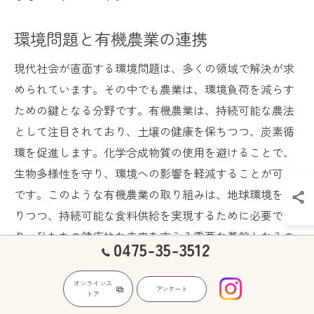
環境問題と有機農業の連携
現代社会が直面する環境問題は、多くの領域で解決が求
められています。その中でも農業は、環境負荷を減らす
ための鍵となる分野です。有機農業は、持続可能な農法
として注目されており、土壌の健康を保ちつつ、炭素循
環を促進します。化学合成物質の使用を避けることで、
生物多様性を守り、環境への影響を軽減することが可能
です。このような有機農業の取り組みは、地球環境を守
りつつ、持続可能な食料供給を実現するために必要であ
り、私たちの健康的な未来を支える重要な基盤となるの
0475-35-3512
です。
オンラインス
アンケート
トア
健康と環境保護を両立する食生活