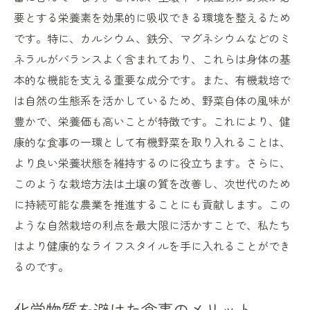
要とする栄養素を効果的に吸収できる環境を整えるため
健康維持をサポートする食事方法
です。特に、カルシウム、鉄分、マグネシウムなどのミ
有機野菜から始める健康的な生活改革
ネラルがバランスよく含まれており、これらは身体の基
健康志向の現代における有機野菜の重要性
本的な機能を支える重要な成分です。また、有機栽培で
健康志向の高まりと有機野菜の関係性
は自然の生態系を活かしているため、野菜自体の風味が
現代社会が求める有機野菜の役割
豊かで、栄養価も高いことが特徴です。これにより、健
未来をつくる健康的な選択肢
康的な食事の一環として有機野菜を取り入れることは、
環境問題と有機農業の連携
より良い栄養状態を維持するのに役立ちます。さらに、
このような栽培方法は土壌の質を改善し、次世代のため
健康と環境保護を両立する食生活
に持続可能な農業を推進することにも貢献します。この
有機野菜で構築する持続可能な未来
ような自然栽培の利点を最大限に活かすことで、私たち
有機野菜と健康：自然な選択がもたらす未来
はより健康的なライフスタイルを手に入れることができ
有機野菜が導く未来への健康投資
るのです。
子供たちへの健康な選択
自然を尊重した食生活の可能性
化学物質を避けた食事のメリット