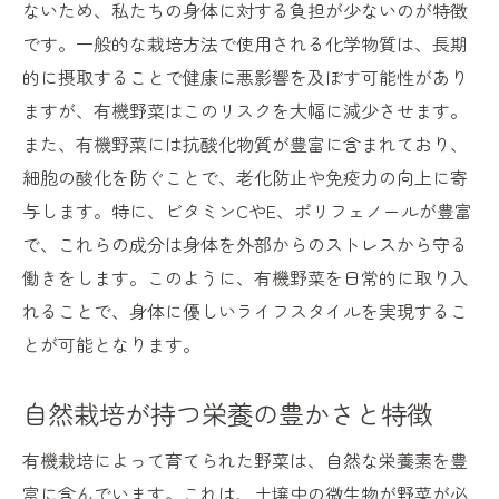
有機野菜の選択が心身に及ぼす影響
ないため、私たちの身体に対する負担が少ないのが特徴
です。一般的な栽培方法で使用される化学物質は、長期
自然の力で健康を守る有機野菜の秘密
的に摂取することで健康に悪影響を及ぼす可能性があり
化学薬品を使わない栽培法の利点
ますが、有機野菜はこのリスクを大幅に減少させます。
有機野菜がもたらす自然の恵み
また、有機野菜には抗酸化物質が豊富に含まれており、
健康維持における自然の重要性
細胞の酸化を防ぐことで、老化防止や免疫力の向上に寄
免疫力を高める有機野菜の役割
与します。特に、ビタミンCやE、ポリフェノールが豊富
自然派食材選びのポイント
で、これらの成分は身体を外部からのストレスから守る
有機野菜で守る健康と環境
働きをします。このように、有機野菜を日常的に取り入
有機野菜がもたらす健康的なライフスタイルの
れることで、身体に優しいライフスタイルを実現するこ
変革
とが可能となります。
有機野菜の摂取とライフスタイルの変化
自然栽培が持つ栄養の豊かさと特徴
健康的な習慣を築く食材選び
生活習慣病予防に有効な有機野菜
有機栽培によって育てられた野菜は、自然な栄養素を豊
富に含んでいます。これは、土壌中の微生物が野菜が必
日常に取り入れたい有機野菜のレシピ