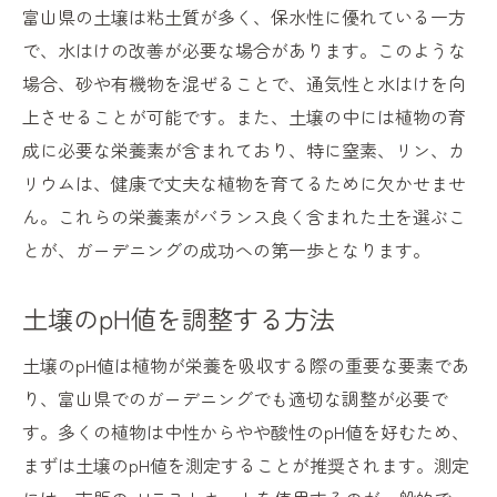
富山県の土壌は粘土質が多く、保水性に優れている一方
季節ごとの花を楽しむ庭のデザイン
で、水はけの改善が必要な場合があります。このような
富山県の四季を通じて育てるガーデニング
場合、砂や有機物を混ぜることで、通気性と水はけを向
の魅力
上させることが可能です。また、土壌の中には植物の育
富山県特有の土壌を利用した初心者向け家庭菜
成に必要な栄養素が含まれており、特に窒素、リン、カ
園ガイド
リウムは、健康で丈夫な植物を育てるために欠かせませ
初心者におすすめの簡単家庭菜園プラン
ん。これらの栄養素がバランス良く含まれた土を選ぶこ
とが、ガーデニングの成功への第一歩となります。
富山県の土を活かした育てやすい野菜
土壌の改善で収穫量を増やす方法
土壌のpH値を調整する方法
地元で手に入る資材での土作り
初心者でも安心な土壌メンテナンス方法
土壌のpH値は植物が栄養を吸収する際の重要な要素であ
り、富山県でのガーデニングでも適切な調整が必要で
富山県の自然を楽しみながら菜園を育てる
す。多くの植物は中性からやや酸性のpH値を好むため、
土の力を最大限に引き出す富山県流ガーデニン
まずは土壌のpH値を測定することが推奨されます。測定
グの技