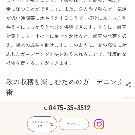
定に保つことができます。また、夕方や早朝など、気温
が低い時間帯に水やりをすることで、植物にストレスを
与えずにしっかりと水分を供給できます。さらに、雑草
対策として、土の上に覆いをかけると、雑草の発芽を抑
え、植物の成長を助けます。このように、夏の高温に対
応したガーデニング方法を取り入れることで、健康的な
植物を育てることができます。
秋の収穫を楽しむためのガーデニング
術
秋は富山県のガーデニングにおいて特に豊かな季節で
0475-35-3512
す。この時期の気候は、野菜や花の成長に理想的な環境
を提供してくれます。富山県の土壌は、火山灰や肥沃な
オンラインス
アンケート
トア
粘土質土が混ざり合った特徴を持ち、栄養価の高い作物