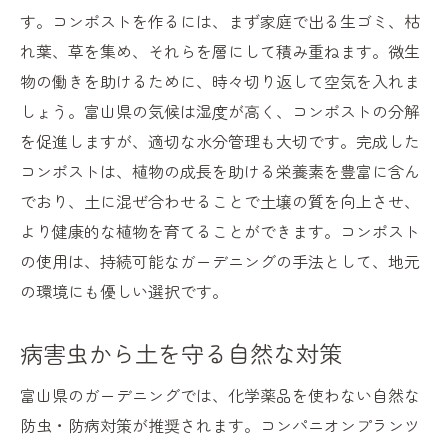
す。コンポストを作るには、まず家庭で出る生ゴミ、枯
持続可能なガーデニングのためのコミュニ
れ葉、草を集め、それらを層にして積み重ねます。微生
ティ作り
物の働きを助けるために、時々切り返して空気を入れま
家庭菜園で感じる自然との触れ合い
しょう。富山県の気候は湿度が高く、コンポストの分解
富山県の風土を通じて楽しむガーデニング
を促進しますが、適切な水分管理も大切です。完成した
の喜び
コンポストは、植物の成長を助ける栄養素を豊富に含ん
でおり、土に混ぜ合わせることで土壌の質を向上させ、
より健康的な植物を育てることができます。コンポスト
の使用は、持続可能なガーデニングの手法として、地元
の環境にも優しい選択です。
病害虫から土を守る自然な対策
富山県のガーデニングでは、化学薬品を使わない自然な
防虫・防病対策が推奨されます。コンパニオンプランツ