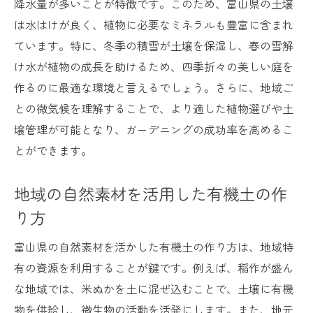
降水量が多いことが特徴です。このため、富山県の土壌
富山県特有の気候に適した植物の選び方
は水はけが良く、植物に必要なミネラルも豊富に含まれ
富山県の土を活かした植物の栽培方法
ています。特に、冬季の積雪が土壌を保湿し、春の雪解
け水が植物の成長を助けるため、四季折々の美しい庭を
ガーデニング計画を立てるための土壌分析
作るのに最適な環境と言えるでしょう。さらに、地域ご
初心者でもできる富山県の土を活かした家庭菜
との微気候を理解することで、より適した植物選びや土
園の始め方
壌管理が可能となり、ガーデニングの成功率を高めるこ
簡単な土壌テストで土の状態をチェック
とができます。
初めての野菜栽培におすすめの種と苗
富山県の気候に合わせた植え付け時期
地域の自然素材を活用した有機土の作
効率的な水やりと肥料の与え方
り方
初心者でも成功する家庭菜園のデザイン
富山県の自然素材を活かした有機土の作り方は、地域特
収穫までの成長過程を楽しむコツ
有の資源を利用することが鍵です。例えば、稲作が盛ん
富山県の気候に合わせた土作りの秘訣とおすす
な地域では、米ぬかを土に混ぜ込むことで、土壌に有機
め植物
物を供給し、微生物の活動を活発にします。また、地元