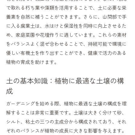
富山県の四季に合わせた土作りのタイミン
で取れる朽ち葉や藻類を活用することで、土に必要な栄
グ
養素を自然に補うことができます。さらに、山間部で手
季節ごとのおすすめ野菜と花
に入る腐葉土は、水はけと保湿性を同時に向上させるた
土壌改良のための自然素材の使い方
め、家庭菜園や花壇作りに適しています。これらの素材
をバランスよく混ぜ合わせることで、持続可能で環境に
地域特有の気候に強い植物の選び方
優しい有機土を作り出すことができ、健康で活力のある
効率的に植物を育てるための土壌管理法
植物の育成を助けます。
富山県の気候を活かしたガーデニング成功
事例
土の基本知識：植物に最適な土壌の構
四季折々の魅力を楽しむ富山県の土で育てるガ
成
ーデニング
春に向けた土壌準備と植物選び
ガーデニングを始める際、植物に最適な土壌の構成を理
解することは非常に重要です。土壌は大きく分けて砂、
夏の高温に強い植物の管理方法
シルト、粘土の三つの主成分から構成されており、それ
秋の収穫を楽しむためのガーデニング術
ぞれのバランスが植物の成長に大きな影響を与えます。
冬期の植物保護と土壌の手入れ