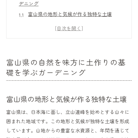
デニング
富山県の地形と気候が作る独特な土壌
地域の自然素材を活用した有機土の作り方
土の基本知識：植物に最適な土壌の構成
土壌のpH値を調整する方法
栄養豊富な土作りのためのコンポスト利用
富山県の自然を味方に土作りの基
法
礎を学ぶガーデニング
病害虫から土を守る自然な対策
土の特性を知って富山県で始めるガーデニング
の第一歩
富山県の地形と気候が作る独特な土壌
富山県の土質を理解する重要性
富山県は、日本海に面し、立山連峰を始めとする山々に
ガーデニング初心者におすすめの土壌改良
囲まれた地域です。この地形と気候が独特な土壌を形成
剤
しています。山地からの豊富な水資源と、年間を通じて
土壌の水はけを良くするための工夫