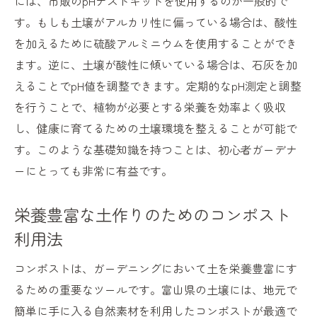
には、市販のpHテストキットを使用するのが一般的で
土の力を活かすための基本的な知識
す。もしも土壌がアルカリ性に偏っている場合は、酸性
富山県の環境に適した肥料の選び方
を加えるために硫酸アルミニウムを使用することができ
植物の成長を促進する土壌管理のポイント
ます。逆に、土壌が酸性に傾いている場合は、石灰を加
富山県の土壌特性を活かした水やり技術
えることでpH値を調整できます。定期的なpH測定と調整
病害虫に強いガーデニングのための土作り
を行うことで、植物が必要とする栄養を効率よく吸収
し、健康に育てるための土壌環境を整えることが可能で
富山県の自然を活かした持続可能なガーデ
す。このような基礎知識を持つことは、初心者ガーデナ
ニング
ーにとっても非常に有益です。
富山県の土から始まる緑豊かなガーデニングラ
イフを楽しむ
栄養豊富な土作りのためのコンポスト
ガーデニングを始めるための最初のステッ
利用法
プ
豊かな自然と共に育つ植物の魅力
コンポストは、ガーデニングにおいて土を栄養豊富にす
富山県の土を最大限に活かしたガーデンデ
るための重要なツールです。富山県の土壌には、地元で
ザイン
簡単に手に入る自然素材を利用したコンポストが最適で