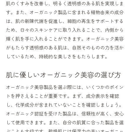
自然派スキンケアがもたらす心地よさと安心感
肌のくすみを改善し、明るく透明感のある肌を実現しま
す。また、オーガニック製品に含まれる植物由来の成分
心地いいスキンケアのためのオーガニック
は、肌の新陳代謝を促進し、細胞の再生をサポートする
選び
ため、日々のスキンケアに取り入れることで、内側から
心と肌に優しい自然派スキンケア
輝く肌を手に入れることができます。オーガニック美容
ストレスフリーな美容法としてのオーガニ
がもたらす透明感のある肌は、自然そのものの力を活か
ック
しているため、持続的な美しさをもたらします。
オーガニック製品がもたらす心理的効果
穏やかなケアで肌への負担を軽減
肌に優しいオーガニック美容の選び方
安心して使えるオーガニックスキンケアア
オーガニック美容製品を選ぶ際には、いくつかのポイン
イテム
トを押さえることが重要です。まず、成分表示を確認
オーガニックの力で素肌に輝きを取り戻そう
し、化学成分が含まれていないことを確認しましょう。
失われた肌の輝きを取り戻す方法
オーガニック認証を受けた製品は、信頼性が高く、安心
素肌美人になるためのオーガニックアプロ
して使用できます。また、自分の肌質に合った製品を選
ーチ
ぶことも大切です。乾燥肌には保湿力の高いオーガニッ