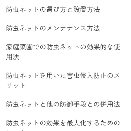
天然防虫剤で家庭菜園を守る安全で効果的な方
防虫ネットの選び方と設置方法
法
家庭菜園に適した天然防虫剤の種類
防虫ネットのメンテナンス方法
安全で環境に優しい防虫剤の選び方
天然防虫剤の効果的な使用タイミング
家庭菜園での防虫ネットの効果的な使
自家製天然防虫剤の作り方
用法
天然防虫剤の使用上の注意点
天然防虫剤の長所と短所を理解する
防虫ネットを用いた害虫侵入防止のメ
家庭菜園初心者必見早期発見で害虫被害を最小
リット
限に
家庭菜園初心者が陥りやすい害虫の被害
防虫ネットと他の防御手段との併用法
早期発見のための観察ポイント
被害を最小限にするための事前対策
防虫ネットの効果を最大化するための
家庭菜園での異常発見時の対処法