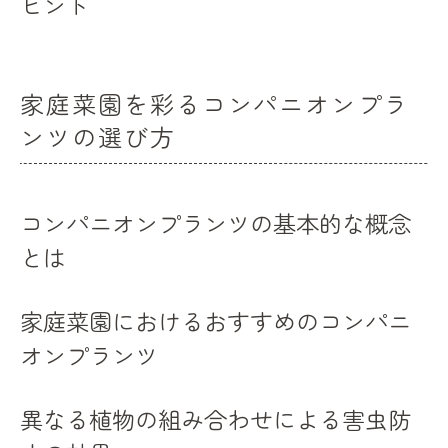
ヒント
早期発見で収穫を守る秘訣
家庭菜園初心者が知るべき害虫知識
収穫を楽しむための家庭菜園害虫対策の秘訣
家庭菜園を彩るコンパニオンプラ
ンツの選び方
家庭菜園での害虫対策スケジュールの組み
方
収穫期に向けた害虫対策チェックリスト
コンパニオンプランツの基本的な概念
家庭菜園における収穫を守る日常的な心掛
とは
け
効果的な害虫対策で収穫を最大化
家庭菜園におけるおすすめのコンパニ
家庭菜園の収穫を楽しむための計画的アプ
オンプランツ
ローチ
収穫後の家庭菜園のケア方法
異なる植物の組み合わせによる害虫防
家庭菜園のプロが教える害虫対策の多角的アプ