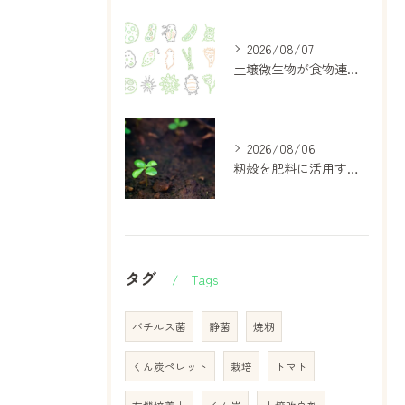
2026/08/07
土壌微生物が食物連鎖と物質循環に果たす役割をやさしく解説
2026/08/06
籾殻を肥料に活用するコツとメリットデメリット徹底ガイド
タグ
Tags
バチルス菌
静菌
焼籾
くん炭ペレット
栽培
トマト