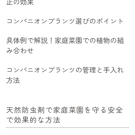
止の効果
ローチ
害虫対策における多角的アプローチの重要
コンパニオンプランツ選びのポイント
性
プロが推奨する家庭菜園の統合的害虫管理
具体例で解説！家庭菜園での植物の組
家庭菜園のプロが教える効果的な害虫対策
み合わせ
害虫対策における最新技術の活用
プロが愛用する家庭菜園用資材の選定
コンパニオンプランツの管理と手入れ
初心者でもできるプロの技を取り入れる方
方法
法
安心して育てる家庭菜園害虫対策の最新トレン
ド
天然防虫剤で家庭菜園を守る安全
最新の家庭菜園害虫対策グッズ紹介
で効果的な方法
家庭菜園で取り入れたい新しい害虫対策法
害虫対策の新トレンドとその実践方法