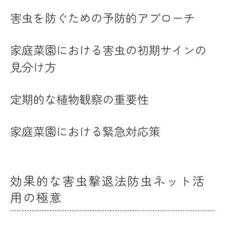
害虫を防ぐための予防的アプローチ
防虫ネットと他の防御手段との併用法
防虫ネットの効果を最大化するためのヒン
家庭菜園における害虫の初期サインの
ト
見分け方
家庭菜園を彩るコンパニオンプランツの選び方
コンパニオンプランツの基本的な概念とは
定期的な植物観察の重要性
家庭菜園におけるおすすめのコンパニオン
プランツ
家庭菜園における緊急対応策
異なる植物の組み合わせによる害虫防止の
効果
コンパニオンプランツ選びのポイント
効果的な害虫撃退法防虫ネット活
具体例で解説！家庭菜園での植物の組み合
用の極意
わせ
コンパニオンプランツの管理と手入れ方法