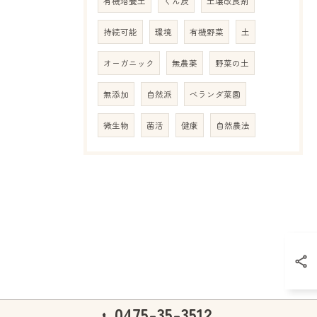
有機培養土
くん炭
土壌改良剤
持続可能
環境
有機野菜
土
オーガニック
無農薬
野菜の土
無添加
自然派
ベランダ菜園
微生物
菌活
健康
自然農法
0475-35-3512