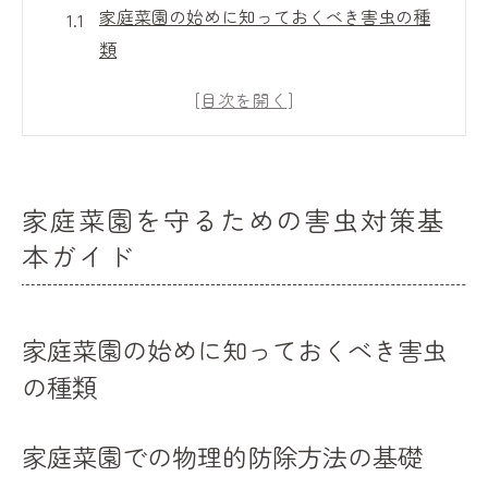
家庭菜園の始めに知っておくべき害虫の種
類
家庭菜園での物理的防除方法の基礎
害虫を防ぐための予防的アプローチ
家庭菜園における害虫の初期サインの見分
け方
家庭菜園を守るための害虫対策基
定期的な植物観察の重要性
本ガイド
家庭菜園における緊急対応策
効果的な害虫撃退法防虫ネット活用の極意
防虫ネットの選び方と設置方法
家庭菜園の始めに知っておくべき害虫
防虫ネットのメンテナンス方法
の種類
家庭菜園での防虫ネットの効果的な使用法
家庭菜園での物理的防除方法の基礎
防虫ネットを用いた害虫侵入防止のメリッ
ト