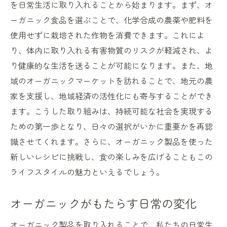
を日常生活に取り入れることから始まります。まず、オ
持続可能な選択としてのオーガニック
ーガニック食品を選ぶことで、化学合成の農薬や肥料を
オーガニック市場の成長とその背景
使用せずに栽培された作物を消費できます。これによ
オーガニック市場の未来を支える要素
り、体内に取り入れる有害物質のリスクが軽減され、よ
り健康的な生活を送ることが可能になります。また、地
オーガニック食品が消費者ニーズをどう満たす
域のオーガニックマーケットを訪れることで、地元の農
か
家を支援し、地域経済の活性化にも寄与することができ
消費者が求めるオーガニック食品の特徴
ます。こうした取り組みは、持続可能な社会を実現する
ニーズに応えるオーガニック市場の戦略
ための第一歩となり、日々の選択がいかに重要かを再認
消費者の健康意識を反映したオーガニック
識させてくれます。さらに、オーガニック製品を使った
オーガニック食品が選ばれる理由
新しいレシピに挑戦し、食の楽しみを広げることもこの
消費者の期待に応えるオーガニックの可能
ライフスタイルの魅力といえるでしょう。
性
オーガニック食品の普及と市場の変化
オーガニックがもたらす日常の変化
持続可能な未来に向けたオーガニックの可能性
オーガニック製品を取り入れることで、私たちの日常生