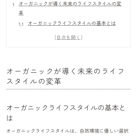
オーガニックが導く未来のライフスタイルの変
革
オーガニックライフスタイルの基本とは
オーガニックがもたらす日常の変化
ライフスタイルにおけるオーガニックの役
割
オーガニック選択がもたらす健康効果
オーガニックが導く未来のライフ
未来の暮らしを支えるオーガニックの価値
スタイルの変革
オーガニックで描く持続可能な生活
環境保護と健康を両立するオーガニック市場の
魅力
オーガニックライフスタイルの基本と
オーガニック市場が環境に優しい理由
は
健康を守るオーガニック食品の選び方
オーガニックライフスタイルは、自然環境に優しい選択
オーガニック商品の環境保全への貢献