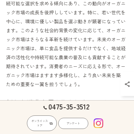
続可能な選択を求める傾向にあり、この動向がオーガニ
ック市場の成長を後押ししています。特に、若い世代を
中心に、環境に優しい製品を選ぶ動きが顕著になってい
ます。このような社会的背景の変化に応じて、オーガニ
ック市場はさらなる革新を続けています。未来のオーガ
ニック市場は、単に食品を提供するだけでなく、地域経
済の活性化や持続可能な農業の普及にも貢献することが
期待されています。消費者のニーズに応える形で、オー
ガニック市場はますます多様化し、より良い未来を築く
ための重要な一翼を担うでしょう。
新たな消費者層を取り込むオーガニッ
0475-35-3512
ク
オンラインス
アンケート
オーガニックマーケットは、従来の健康志向の消費者だ
トア