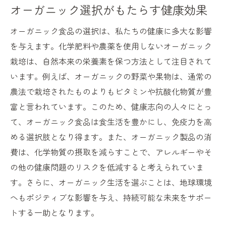
オーガニック選択がもたらす健康効果
未来社会におけるオーガニックマーケット
の重要性
オーガニック食品の選択は、私たちの健康に多大な影響
市場を牽引するオーガニックの力
を与えます。化学肥料や農薬を使用しないオーガニック
オーガニックマーケットが示す未来の可能
栽培は、自然本来の栄養素を保つ方法として注目されて
性
います。例えば、オーガニックの野菜や果物は、通常の
オーガニックを通じた未来への投資
農法で栽培されたものよりもビタミンや抗酸化物質が豊
富と言われています。このため、健康志向の人々にとっ
未来を築くオーガニックマーケットの展望
て、オーガニック食品は食生活を豊かにし、免疫力を高
オーガニックとともに歩む持続可能なライフス
める選択肢となり得ます。また、オーガニック製品の消
タイル
費は、化学物質の摂取を減らすことで、アレルギーやそ
持続可能なライフスタイルを実現するオー
の他の健康問題のリスクを低減すると考えられていま
ガニックの力
す。さらに、オーガニック生活を選ぶことは、地球環境
オーガニックと共に送る持続可能な毎日
へもポジティブな影響を与え、持続可能な未来をサポー
ライフスタイルにおけるオーガニックの重
トする一助となります。
要性