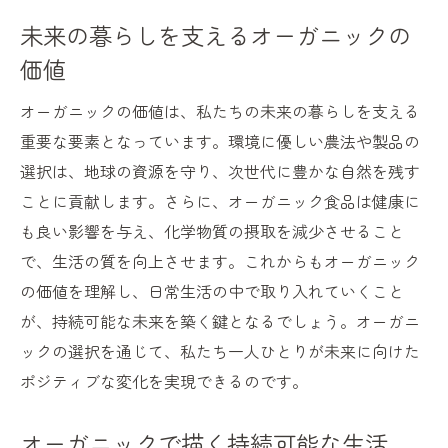
オーガニックが叶える持続可能な未来像
未来の暮らしを支えるオーガニックの
持続可能なライフスタイルの実践とオーガ
価値
ニック
オーガニックの価値は、私たちの未来の暮らしを支える
オーガニックと共に築く未来のライフスタ
重要な要素となっています。環境に優しい農法や製品の
イル
選択は、地球の資源を守り、次世代に豊かな自然を残す
ことに貢献します。さらに、オーガニック食品は健康に
も良い影響を与え、化学物質の摂取を減少させること
で、生活の質を向上させます。これからもオーガニック
の価値を理解し、日常生活の中で取り入れていくこと
が、持続可能な未来を築く鍵となるでしょう。オーガニ
ックの選択を通じて、私たち一人ひとりが未来に向けた
ポジティブな変化を実現できるのです。
オーガニックで描く持続可能な生活