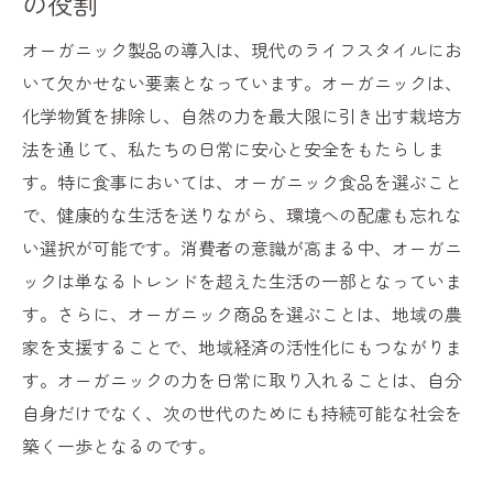
の役割
オーガニック市場の革新とその影響
オーガニック製品の導入は、現代のライフスタイルにお
市場の変化を牽引するオーガニックの力
いて欠かせない要素となっています。オーガニックは、
オーガニック市場が描く未来のビジョン
化学物質を排除し、自然の力を最大限に引き出す栽培方
オーガニック選択が地域社会に与える影響とは
法を通じて、私たちの日常に安心と安全をもたらしま
地域経済を活性化するオーガニックの力
す。特に食事においては、オーガニック食品を選ぶこと
で、健康的な生活を送りながら、環境への配慮も忘れな
オーガニックと地域社会の共生の可能性
い選択が可能です。消費者の意識が高まる中、オーガニ
地域社会におけるオーガニックの役割
ックは単なるトレンドを超えた生活の一部となっていま
オーガニック選択がもたらす地域の変革
す。さらに、オーガニック商品を選ぶことは、地域の農
地域社会と連携したオーガニックの発展
家を支援することで、地域経済の活性化にもつながりま
オーガニックが地域社会にもたらす恩恵
す。オーガニックの力を日常に取り入れることは、自分
未来を築くためのオーガニックマーケットの役
自身だけでなく、次の世代のためにも持続可能な社会を
割
築く一歩となるのです。
オーガニックマーケットの戦略的役割