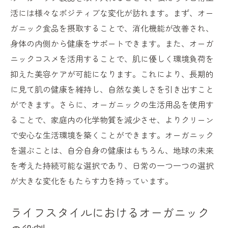
持続可能性を実現するオーガニックの力
活には様々なポジティブな変化が訪れます。まず、オー
未来を見据えたオーガニック市場の展望
ガニック食品を摂取することで、消化機能が改善され、
オーガニックが示す持続可能な社会のビジ
身体の内側から健康をサポートできます。また、オーガ
ョン
ニックコスメを活用することで、肌に優しく環境負荷を
抑えた美容ケアが可能になります。これにより、長期的
サステナブルな未来を築くオーガニックの
に見て肌の健康を維持し、自然な美しさを引き出すこと
役割
ができます。さらに、オーガニックの生活用品を使用す
オーガニックの選択が未来に与える影響
ることで、家庭内の化学物質を減少させ、よりクリーン
持続可能な未来を支えるオーガニックの価
で安心な生活環境を築くことができます。オーガニック
値
を選ぶことは、自分自身の健康はもちろん、地球の未来
進化を続けるオーガニック市場が示す新たな潮
を考えた持続可能な選択であり、日常の一つ一つの選択
流
が大きな変化をもたらす力を持っています。
オーガニック市場の最新動向を探る
進化するオーガニック市場の背景と未来
ライフスタイルにおけるオーガニック
新たな消費者層を取り込むオーガニック