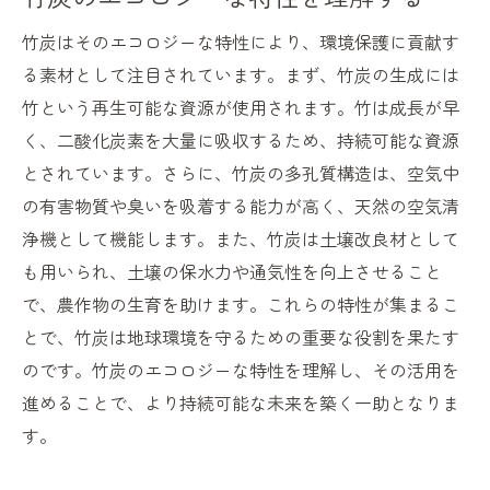
竹炭で実現する未来の住まい
竹炭はそのエコロジーな特性により、環境保護に貢献す
竹炭を通じた地域社会の活性化
る素材として注目されています。まず、竹炭の生成には
竹という再生可能な資源が使用されます。竹は成長が早
く、二酸化炭素を大量に吸収するため、持続可能な資源
とされています。さらに、竹炭の多孔質構造は、空気中
の有害物質や臭いを吸着する能力が高く、天然の空気清
浄機として機能します。また、竹炭は土壌改良材として
も用いられ、土壌の保水力や通気性を向上させること
で、農作物の生育を助けます。これらの特性が集まるこ
とで、竹炭は地球環境を守るための重要な役割を果たす
のです。竹炭のエコロジーな特性を理解し、その活用を
進めることで、より持続可能な未来を築く一助となりま
す。