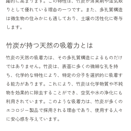
躍的に高まります。この特性は、竹炭が消臭剤や湿気取
竹炭の多孔質構造がもたらす環境効果
りとして優れている理由の一つです。また、多孔質構造
多孔質構造が生み出す驚きの吸着力
は微生物の住みかにも適しており、土壌の活性化に寄与
竹炭が地球環境に与える優しい影響
します。
持続可能性を高める竹炭の役割
竹炭の構造を活かした様々な利用法
竹炭が持つ天然の吸着力とは
環境保護と竹炭の関係を深掘り
竹炭の天然の吸着力は、その多孔質構造によるものだけ
竹炭製品の選び方とその利点
ではありません。竹炭は、表面に多くの微細な孔を持
竹炭で土壌改良！農業での活用法
ち、化学的な特性により、特定の分子を選択的に吸着す
竹炭がもたらす土壌の栄養改善
る能力があります。これにより、竹炭は化学物質や不純
農業における竹炭の役割と効果
物を効果的に除去することができ、空気や水の浄化にも
利用されています。このような吸着力は、竹炭が多くの
持続可能な農業を支える竹炭の力
エコロジー製品で採用される理由であり、使用する人々
竹炭の利用で得られる収穫量の向上
に安心感を与えています。
竹炭を使用した環境に優しい農法