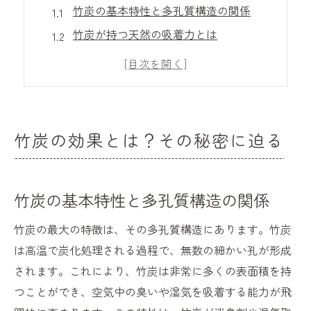
竹炭の基本特性と多孔質構造の関係
竹炭が持つ天然の吸着力とは
竹炭の生成過程が効果に与える影響
効果的に竹炭を使用するためのポイント
竹炭のエコロジーな特性を理解する
竹炭の効果を最大限に引き出す活用法
竹炭の効果とは？その秘密に迫る
竹炭が空気を浄化する理由を解明
竹炭の浄化メカニズムとは
竹炭の基本特性と多孔質構造の関係
空気中の有害物質を吸着する力
竹炭が湿度調整に果たす役割
竹炭の最大の特徴は、その多孔質構造にあります。竹炭
空気浄化に適した竹炭の使い方
は高温で炭化処理される過程で、無数の細かい孔が形成
竹炭を使った持続可能な室内環境改善
されます。これにより、竹炭は非常に多くの表面積を持
つことができ、空気中の臭いや湿気を吸着する能力が飛
効果的な空気清浄のための竹炭の配置