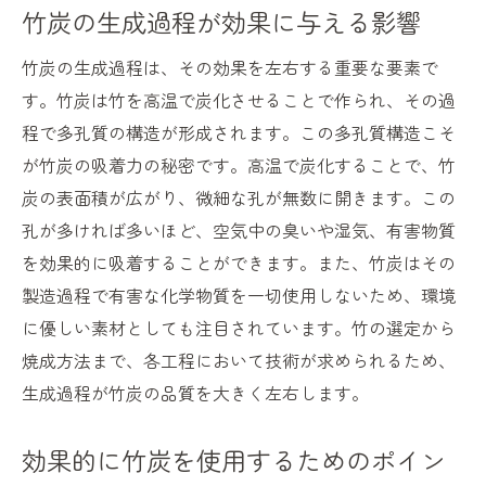
竹炭を使った土壌改良の実践ガイド
竹炭の生成過程が効果に与える影響
竹炭が臭いを吸収するメカニズム
竹炭の生成過程は、その効果を左右する重要な要素で
竹炭による自然な消臭効果
す。竹炭は竹を高温で炭化させることで作られ、その過
臭い成分と竹炭の関係性
程で多孔質の構造が形成されます。この多孔質構造こそ
竹炭が臭いを吸着する仕組み
が竹炭の吸着力の秘密です。高温で炭化することで、竹
消臭の仕方と竹炭の利点
炭の表面積が広がり、微細な孔が無数に開きます。この
竹炭製品で快適な空間作り
孔が多ければ多いほど、空気中の臭いや湿気、有害物質
効果的な竹炭消臭剤の選び方
を効果的に吸着することができます。また、竹炭はその
製造過程で有害な化学物質を一切使用しないため、環境
竹炭を使ったエコな消臭剤の作り方
に優しい素材としても注目されています。竹の選定から
簡単に作れる竹炭消臭剤のレシピ
焼成方法まで、各工程において技術が求められるため、
手作り消臭剤の活用場面と効果
生成過程が竹炭の品質を大きく左右します。
竹炭消臭剤による長期的な効果
竹炭を使ったエコライフスタイルの提案
効果的に竹炭を使用するためのポイン
自宅で試せる竹炭消臭剤の作成法