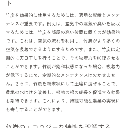
ト
竹炭消臭剤の持続可能な利用方法
竹炭を効果的に使用するためには、適切な配置とメンテ
竹炭がもたらす持続可能な農業への貢献
ナンスが重要です。例えば、空気中の湿気や臭いを吸収
環境と農業の未来を支える竹炭
するためには、竹炭を部屋の高い位置に置くのが効果的
竹炭の利用がもたらす農業への利点
です。これは、空気の流れを利用し、竹炭がより多くの
持続可能な農業を実現する竹炭の力
空気を吸着できるようにするためです。また、竹炭は定
竹炭による農業の効率化と環境保護
期的に天日干しを行うことで、その吸着力を回復させる
ことができます。竹炭が飽和状態になった場合、吸着力
竹炭を活用した循環型農業システム
が低下するため、定期的なメンテナンスは欠かせませ
農業の未来を拓く竹炭の可能性
ん。さらに、竹炭を粉末状にして土壌に混ぜることで、
竹炭の活用で広がる未来の可能性
農地の水はけを改善し、植物の根の成長を促進する効果
竹炭が拓く未来のエコ社会
も期待できます。これにより、持続可能な農業の実現に
持続可能な未来を支える竹炭技術
も寄与することができます。
竹炭を活用した新たなビジネスモデル
竹炭のエコロジーな特性を理解する
環境問題解決に貢献する竹炭の可能性