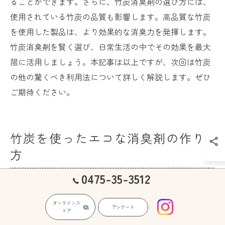
ることができます。さらに、竹炭消臭剤の選び方には、
使用されている竹炭の品質も影響します。高品質な竹炭
を使用した製品は、より効果的な消臭力を発揮します。
竹炭消臭剤を賢く選び、日常生活の中でその効果を最大
限に活用しましょう。本記事は以上ですが、次回は竹炭
の他の驚くべき利用法について詳しく解説します。ぜひ
ご期待ください。
竹炭を使ったエコな消臭剤の作り
方
0475-35-3512
簡単に作れる竹炭消臭剤のレシピ
オンラインス
アンケート
トア
竹炭は、その多孔質構造により優れた消臭効果を発揮し