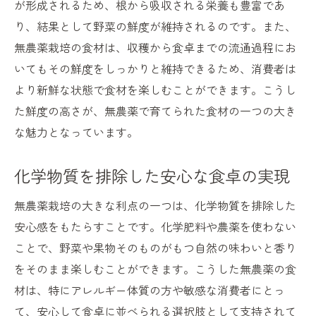
が形成されるため、根から吸収される栄養も豊富であ
農業と自然との共生の重要性
り、結果として野菜の鮮度が維持されるのです。また、
持続可能な未来を支える無農薬栽培
無農薬栽培の食材は、収穫から食卓までの流通過程にお
無農薬栽培が支える持続可能な食生活
いてもその鮮度をしっかりと維持できるため、消費者は
より新鮮な状態で食材を楽しむことができます。こうし
環境負荷を減らす食生活の提案
た鮮度の高さが、無農薬で育てられた食材の一つの大き
未来を見据えた無農薬の選択
な魅力となっています。
無農薬食材が広げる食卓の可能性
持続可能な農業がもたらす食の多様性
化学物質を排除した安心な食卓の実現
自然と向き合う生活の実践
無農薬栽培の大きな利点の一つは、化学物質を排除した
無農薬栽培が築く豊かな地域経済
安心感をもたらすことです。化学肥料や農薬を使わない
無農薬栽培で手に入れる真の健康と安心
ことで、野菜や果物そのものがもつ自然の味わいと香り
自然の力を最大限に活用した食材選び
をそのまま楽しむことができます。こうした無農薬の食
安心して食べられる無農薬の魅力
材は、特にアレルギー体質の方や敏感な消費者にとっ
健康維持に不可欠な栄養源としての無農薬
て、安心して食卓に並べられる選択肢として支持されて