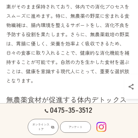
素がそのまま保持されており、体内での消化プロセスを
スムーズに進めます。特に、無農薬の野菜に含まれる食
物繊維は、腸内環境を整えるサポートをし、消化不良を
予防する役割を果たします。さらに、無農薬栽培の野菜
は、胃腸に優しく、栄養を効率よく吸収できるため、
日々の食事に取り入れることで、健康的な消化機能を維
持することが可能です。自然の力を生かした食材を選ぶ
ことは、健康を意識する現代人にとって、重要な選択肢
となります。
無農薬食材が促進する体内デトックス
0475-35-3512
無農薬栽培の食材を取り入れることは、体内のデトック
ス効果を高めるための素晴らしい方法です。無農薬で育
オンラインス
アンケート
トア
てられた食材は、化学農薬や合成肥料を使用していない