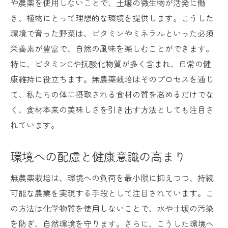
や農薬を使用しないことで、土壌の微生物が活発に働
化学肥料に頼らない農業の未来
き、植物にとって理想的な環境を提供します。こうした
無農薬栽培がもたらす健康への恩恵とは
環境で育った野菜は、ビタミンやミネラルといった必須
無農薬野菜の栄養価と健康効果
栄養素が豊富で、自然の風味を楽しむことができます。
化学物質フリーの安心感
特に、ビタミンCや抗酸化物質が多く含まれ、日常の健
免疫力を高める自然食材の力
康維持に役立ちます。無農薬栽培はそのプロセスを通じ
無農薬栽培がもたらす心身のバランス
て、私たちの体に摂取される食材の質を高めるだけでな
日常に取り入れる無農薬栽培食材の利点
く、食材本来の美味しさを引き出す方法としても注目さ
健康生活に欠かせない無農薬食品の役割
れています。
化学農薬を使わない無農薬栽培の秘密
環境への配慮と健康意識の高まり
自然のバランスを保つ栽培法
伝統的知識と現代技術の融合
無農薬栽培は、環境への負荷を最小限に抑えつつ、持続
可能な農業を実現する手段として注目されています。こ
土壌の健康を支える微生物の力
の方法は化学物質を使用しないことで、水や土壌の汚染
無農薬栽培に適した植物の選定
を防ぎ、自然環境を守ります。さらに、こうした環境へ
自然防除による害虫対策の実際