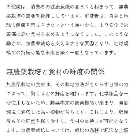
の配慮は、消費者の健康意識の高まりと相まって、無農
無農薬栽培の労力と達成感
薬栽培の需要を後押ししています。消費者は、自身と地
無農薬栽培で育った食材が体に良い理由
球の健康を両立させたいという願いから、より安全で栄
化学残留物がない安心の品質
養価の高い食材を求めるようになりました。このような
無農薬野菜の多彩な栄養素
動きが、無農薬栽培を支える大きな要因となり、地球規
自然育ちの食材がもたらす健康効果
模での持続可能な未来を築く一助となっています。
消化吸収を助ける自然成分の力
無農薬栽培と食材の鮮度の関係
無農薬食材が促進する体内デトックス
日々の健康を支える自然の恵み
無農薬栽培の食材は、その栽培方法がもたらす自然の力
によって、驚くほどの鮮度を維持します。化学薬品を一
自然と調和する無農薬栽培の役割
切使用しないため、野菜本来の防衛機能が高まり、自然
生態系保全と無農薬栽培の関係
環境に適応した強い植物が育ちます。これにより、収穫
自然環境を守る農業の実践
後もその鮮度を保ちやすく、食材の長持ちが可能となり
生物多様性を促進する無農薬の力
ます。無農薬栽培においては、栽培の過程で肥沃な土壌
無農薬栽培がもたらす地域社会への影響