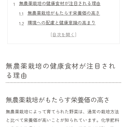
無農薬栽培の健康食材が注目される理由
無農薬栽培がもたらす栄養価の高さ
環境への配慮と健康意識の高まり
無農薬栽培と食材の鮮度の関係
化学物質を排除した安心な食卓の実現
無農薬栽培が現代人に支持される要因
次世代のための持続可能な栽培方法
無農薬栽培の健康食材が注目され
自然の力を活かした無農薬栽培の魅力
る理由
自然循環を活用した持続可能な農業
微生物との共生で育まれる健康食材
無農薬栽培がもたらす栄養価の高さ
生態系を守る無農薬栽培の重要性
自然の力を借りた土壌改良の手法
無農薬栽培によって育てられた野菜は、通常の栽培方法
無農薬栽培が実現する豊かな味覚
と比べて栄養価が高いことが知られています。化学肥料