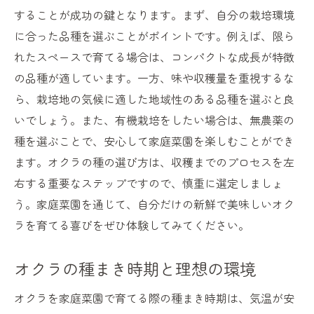
のステップ
することが成功の鍵となります。まず、自分の栽培環境
オクラの種まきから発芽までのステップ
に合った品種を選ぶことがポイントです。例えば、限ら
成長過程での手入れ方法と注意点
れたスペースで育てる場合は、コンパクトな成長が特徴
の品種が適しています。一方、味や収穫量を重視するな
オクラの収穫適期と見極め方
ら、栽培地の気候に適した地域性のある品種を選ぶと良
収穫後のオクラの保存方法
いでしょう。また、有機栽培をしたい場合は、無農薬の
オクラの料理レシピと食卓での楽しみ方
種を選ぶことで、安心して家庭菜園を楽しむことができ
家庭菜園でのオクラの成功体験をシェア
ます。オクラの種の選び方は、収穫までのプロセスを左
オクラ栽培の豆知識：家庭菜園での成功の鍵
右する重要なステップですので、慎重に選定しましょ
オクラ栽培の歴史と背景を知ろう
う。家庭菜園を通じて、自分だけの新鮮で美味しいオク
家庭菜園でのオクラの栄養価と健康効果
ラを育てる喜びをぜひ体験してみてください。
オクラ栽培成功への土壌改良のヒント
オクラの種まき時期と理想の環境
オクラの成長を助ける自然農法の取り入れ
方
オクラを家庭菜園で育てる際の種まき時期は、気温が安
オクラ栽培で役立つ便利グッズ紹介