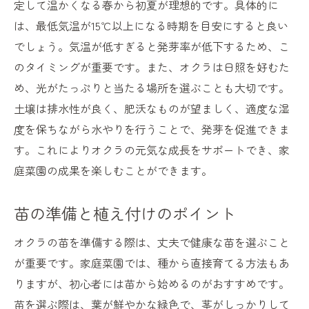
定して温かくなる春から初夏が理想的です。具体的に
オクラ栽培の失敗を防ぐための知識と対策
は、最低気温が15℃以上になる時期を目安にすると良い
でしょう。気温が低すぎると発芽率が低下するため、こ
家庭菜園の楽しさを倍増！オクラの成長を観察
のタイミングが重要です。また、オクラは日照を好むた
しよう
め、光がたっぷりと当たる場所を選ぶことも大切です。
オクラの成長段階とその観察ポイント
土壌は排水性が良く、肥沃なものが望ましく、適度な湿
毎日の観察で発見！オクラの変化と成長
度を保ちながら水やりを行うことで、発芽を促進できま
オクラの観察日記をつける楽しみ方
す。これによりオクラの元気な成長をサポートでき、家
家庭菜園を通じた親子でのオクラ観察体験
庭菜園の成果を楽しむことができます。
オクラの成長を写真で記録する方法
オクラの成長観察がもたらす自然との触れ
苗の準備と植え付けのポイント
合い
オクラの苗を準備する際は、丈夫で健康な苗を選ぶこと
オクラを家庭菜園で育てるときの注意点とコツ
が重要です。家庭菜園では、種から直接育てる方法もあ
オクラ栽培中に注意すべき病害虫
りますが、初心者には苗から始めるのがおすすめです。
水やりと肥料の量を調整するコツ
苗を選ぶ際は、葉が鮮やかな緑色で、茎がしっかりして