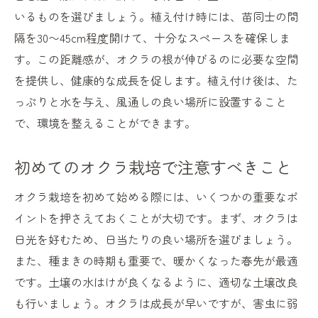
日照時間と温度管理の重要性
いるものを選びましょう。植え付け時には、苗同士の間
隔を30〜45cm程度開けて、十分なスペースを確保しま
オクラの剪定と支柱立てのタイミング
す。この距離感が、オクラの根が伸びるのに必要な空間
風通しを良くするための工夫
を提供し、健康的な成長を促します。植え付け後は、た
初めてでも安心！オクラ栽培のトラブル対
っぷりと水を与え、風通しの良い場所に設置すること
処法
で、環境を整えることができます。
自宅で育てたオクラを楽しむ家庭菜園ライフの
すすめ
初めてのオクラ栽培で注意すべきこと
自宅栽培オクラの豊かな食卓での活用法
オクラ栽培を初めて始める際には、いくつかの重要なポ
家庭菜園で育てたオクラを使ったヘルシー
イントを押さえておくことが大切です。まず、オクラは
レシピ
日光を好むため、日当たりの良い場所を選びましょう。
オクラ栽培を通じたコミュニティ作りの提
また、種まきの時期も重要で、暖かくなった春先が最適
案
です。土壌の水はけが良くなるように、適切な土壌改良
家庭菜園を通じたエコライフの実践
も行いましょう。オクラは成長が早いですが、害虫に弱
育てたオクラをプレゼントする楽しみ