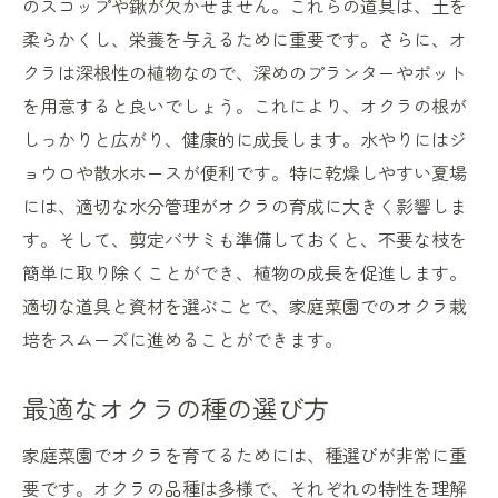
のスコップや鍬が欠かせません。これらの道具は、土を
健康に良いオクラの魅力とは
柔らかくし、栄養を与えるために重要です。さらに、オ
クラは深根性の植物なので、深めのプランターやポット
オクラの家庭菜園がもたらす生活の質向上
を用意すると良いでしょう。これにより、オクラの根が
ベランダで手軽に家庭菜園！オクラの育て方ガ
しっかりと広がり、健康的に成長します。水やりにはジ
イド
ョウロや散水ホースが便利です。特に乾燥しやすい夏場
狭いスペースでも育てられるオクラの方法
には、適切な水分管理がオクラの育成に大きく影響しま
鉢植えオクラの育成に必要なポイント
す。そして、剪定バサミも準備しておくと、不要な枝を
ベランダ菜園でのオクラの水やりと日照管
簡単に取り除くことができ、植物の成長を促進します。
理
適切な道具と資材を選ぶことで、家庭菜園でのオクラ栽
簡単にできるベランダオクラ栽培の工夫
培をスムーズに進めることができます。
ベランダでのオクラの病害虫対策
最適なオクラの種の選び方
初心者でも安心！ベランダでオクラを育て
るコツ
家庭菜園でオクラを育てるためには、種選びが非常に重
家庭菜園で育てるオクラの種まきから収穫まで
要です。オクラの品種は多様で、それぞれの特性を理解