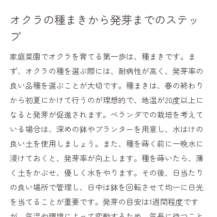
オクラの種まきから発芽までのステッ
プ
家庭菜園でオクラを育てる第一歩は、種まきです。ま
ず、オクラの種を選ぶ際には、耐病性が高く、発芽率の
良い品種を選ぶことが大切です。種まきは、春の終わり
から初夏にかけて行うのが理想的で、地温が20度以上に
なると発芽が促進されます。ベランダでの栽培を考えて
いる場合は、深めの鉢やプランターを用意し、水はけの
良い土を使用しましょう。また、種を蒔く前に一晩水に
浸けておくと、発芽率が向上します。種を蒔いたら、薄
く土をかぶせ、優しく水をやります。その後、日当たり
の良い場所で管理し、日中は鉢を回転させて均一に日光
を当てることが重要です。発芽の目安は1週間程度です
が、気温や環境によって変動するため、気長に待つこと