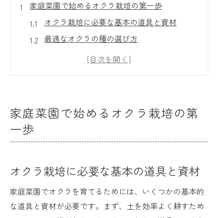
家庭菜園で始めるオクラ栽培の第一歩
オクラ栽培に必要な基本の道具と資材
最適なオクラの種の選び方
オクラの種まき時期と理想の環境
苗の準備と植え付けのポイント
初めてのオクラ栽培で注意すべきこと
家庭菜園でのオクラ栽培の基礎知識
家庭菜園で始めるオクラ栽培の第
オクラ栽培の魅力：家庭菜園初心者でも楽しめ
一歩
る理由
オクラの育てやすさが初心者に最適な理由
オクラ栽培に必要な基本の道具と資材
家庭菜園ならではのオクラの成長過程の楽
しみ
家庭菜園でオクラを育てるためには、いくつかの基本的
オクラ栽培で得られる収穫の喜び
な道具と資材が必要です。まず、土を効率よく耕すため
初心者でも失敗しにくいオクラ栽培の秘密