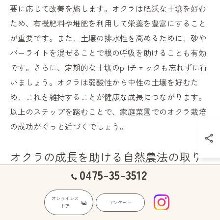
要に応じて改善を施します。オクラは肥沃な土壌を好む
ため、有機肥料や堆肥を利用して栄養を豊富にすること
が重要です。また、土壌の排水性を高めるために、砂や
パーライトを混ぜることで根の呼吸を助けることも有効
です。さらに、定期的な土壌のpHチェックも忘れずに行
いましょう。オクラは弱酸性から中性の土壌を好むた
め、これを維持することが健康な成長につながります。
以上のステップを踏むことで、家庭菜園でのオクラ栽培
の成功がぐっと近づくでしょう。
オクラの成長を助ける自然農法の取り
入れ方
0475-35-3512
オクラの成長を助けるために、自然農法を家庭菜園に取
オンラインス
アンケート
トア
り入れる方法を考えてみましょう。自然農法では、化学