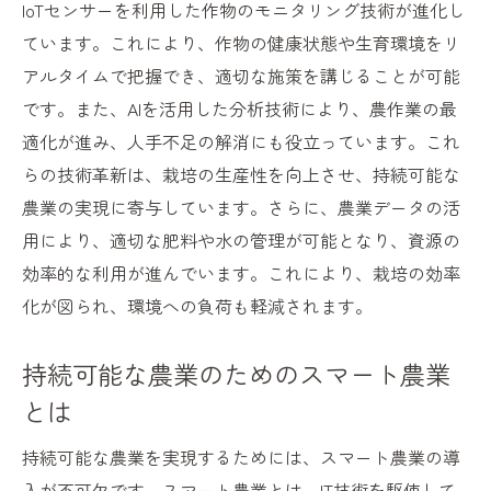
栽培と生態系の健康を守る技術的アプロー
IoTセンサーを利用した作物のモニタリング技術が進化し
チ
ています。これにより、作物の健康状態や生育環境をリ
農業廃棄物の再利用で資源の無駄をなくす
アルタイムで把握でき、適切な施策を講じることが可能
です。また、AIを活用した分析技術により、農作業の最
再生可能エネルギーと栽培技術の融合による未
適化が進み、人手不足の解消にも役立っています。これ
来展望
らの技術革新は、栽培の生産性を向上させ、持続可能な
太陽光エネルギーを活用した栽培の可能性
農業の実現に寄与しています。さらに、農業データの活
風力発電を利用した農業の新たな試み
用により、適切な肥料や水の管理が可能となり、資源の
バイオガスを用いた持続可能な農場の運営
効率的な利用が進んでいます。これにより、栽培の効率
エネルギー効率を高める農業技術の導入例
化が図られ、環境への負荷も軽減されます。
持続可能なエネルギー供給と農業の相乗効
果
持続可能な農業のためのスマート農業
未来を見据えたエネルギー自給自足の農業
とは
オーガニック農業と現代栽培技術の相性を探る
持続可能な農業を実現するためには、スマート農業の導
オーガニック農業における最新技術の適用
入が不可欠です。スマート農業とは、IT技術を駆使して