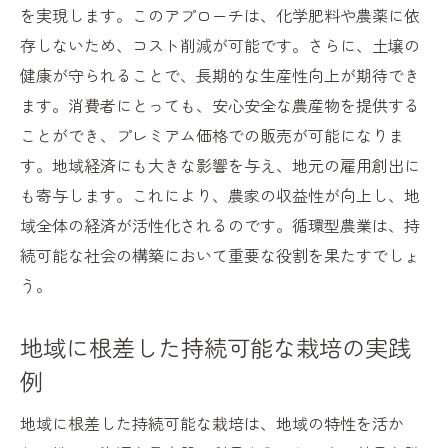
水ストレスを軽減するための革新的な技術
を実現します。このアプローチは、化学肥料や農薬に依
土壌健康を保つための最新栽培技術の工夫
存しないため、コスト削減が可能です。さらに、土壌の
土壌改良に役立つバイオテクノロジーの応
健康が守られることで、長期的な生産性向上が期待でき
用
ます。消費者にとっても、安心安全な農産物を提供する
ことができ、プレミアム価格での販売が可能になりま
ナチュラルソイル管理で健康な土壌を維持
す。地域経済にも大きな影響を与え、地元の雇用創出に
土壌保護のためのカバークロップの導入
も寄与します。これにより、農家の収益性が向上し、地
農地の土壌を守る耕作技術の革新
域全体の経済が活性化されるのです。循環型農業は、持
持続可能な土壌管理と栽培の関係性
続可能な社会の構築において重要な役割を果たすでしょ
土壌分析技術で農業の未来を見据える
う。
環境に優しい栽培技術が食料供給を変える
持続可能な食料生産のための新技術
地域に根差した持続可能な栽培の実践
環境負荷の低い農業がもたらす食の未来
例
食料供給チェーンにおける効率的な栽培技
地域に根差した持続可能な栽培は、地域の特性を活か
術