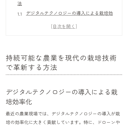
法
デジタルテクノロジーの導入による栽培効
率化
持続可能な農業のためのスマート農業とは
循環型農業がもたらす経済的メリット
地域に根差した持続可能な栽培の実践例
持続可能な農業を現代の栽培技術
環境配慮型農業への転換が必要な理由
で革新する方法
未来を見据えた農業技術の開発と普及
栽培技術が地球環境保護に果たす役割とは
生物多様性を保つための農業技術
デジタルテクノロジーの導入による栽
温室効果ガス削減に貢献する栽培方法
培効率化
持続可能な農業で土壌浸食を防ぐ
最近の農業現場では、デジタルテクノロジーの導入が栽
環境保護の観点から見た有機栽培の利点
培の効率化に大きく貢献しています。特に、ドローンや