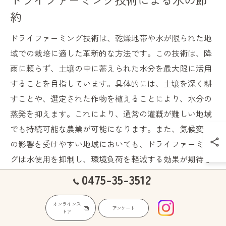
約
ドライファーミング技術は、乾燥地帯や水が限られた地
域での栽培に適した革新的な方法です。この技術は、降
雨に頼らず、土壌の中に蓄えられた水分を最大限に活用
することを目指しています。具体的には、土壌を深く耕
すことや、選定された作物を植えることにより、水分の
蒸発を抑えます。これにより、通常の灌漑が難しい地域
でも持続可能な農業が可能になります。また、気候変動
の影響を受けやすい地域においても、ドライファーミン
グは水使用を抑制し、環境負荷を軽減する効果が期待さ
れています。これにより、将来的な農業の変化に対応で
0475-35-3512
きる柔軟性を持つことができ、地元の農家に新たな選択
肢を提供しています。
オンラインス
アンケート
トア