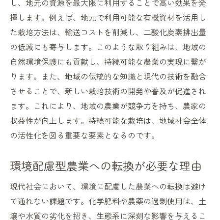
し、地元の資源を最大限に利用することで高い効果を発
エコフレンドリーな技術で食料安定を実現
揮します。例えば、地元で利用可能な有機資材を活用し
農業と食料供給の持続可能性を高める方法
た栽培方法は、輸送コストを削減し、二酸化炭素排出量
環境保護と食料供給のバランスを取る栽培
の低減にも寄与します。このような取り組みは、地域の
自然環境保護にも貢献し、持続可能な農業の実現に繋が
栽培技術と持続可能性を考慮した農業の新たな
ります。また、地域の伝統的な知識と現代の技術を融合
挑戦
させることで、新しい栽培技術の開発や普及が促進され
持続可能性を意識した農業技術の開発
ます。これにより、地域の農業が競争力を持ち、農家の
農業の持続可能性を高めるための政策提言
収益性が向上します。持続可能な栽培は、地域社会全体
未来を見据えた農業改革の重要性
の活性化を図る重要な要素となるのです。
持続可能な農業の実現に向けた技術的支援
環境保護と収益性を両立する農業の試み
環境配慮型農業への転換が必要な理由
持続可能性と栽培技術の進化に向けた展望
現代社会において、環境に配慮した農業への転換は避け
て通れない課題です。化学肥料や農薬の過剰使用は、土
壌や水質の劣化を招き、生態系に深刻な影響を与えるこ