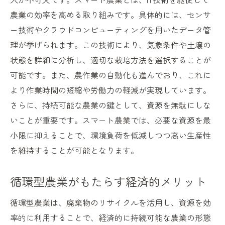
例
農業の効率を高める取り組みです。具体的には、センサ
非化学肥料と栽培技術の新たな統合方法
ー技術やクラウドコンピューティングを用いたデータ管
自然農法と現代技術の相互作用を考える
理が挙げられます。この技術により、気象条件や土壌の
オーガニック市場の拡大に伴う技術革新
状態を詳細に分析し、適切な栽培方法を選択することが
可能です。また、農作業の自動化も進んでおり、これに
環境への配慮を重視したオーガニック栽培
より作業時間の短縮や労働力の軽減が実現しています。
従来の農法と最新技術の最適なバランス
さらに、持続可能な農業の鍵として、資源を無駄にしな
持続可能な水管理と栽培技術の最前線
いことが重要です。スマート農業では、必要な資源を最
水資源保護のための灌漑技術とは
小限に抑えることで、環境負荷を低減しつつ高い生産性
持続可能な水使用を目指す新しいアプロー
を維持することが可能となります。
チ
ドライファーミング技術による水の節約
循環型農業がもたらす経済的メリット
雨水利用と先進栽培技術の組み合わせ
循環型農業は、廃棄物のリサイクルを活用し、資源を効
水管理の改善で農業生産を高める方法
率的に利用することで、経済的に持続可能な農業の形態