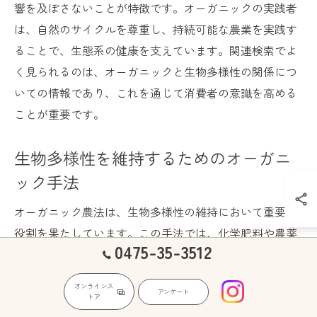
響を及ぼさないことが特徴です。オーガニックの実践者
は、自然のサイクルを尊重し、持続可能な農業を実践す
ることで、生態系の健康を支えています。関連検索でよ
く見られるのは、オーガニックと生物多様性の関係につ
いての情報であり、これを通じて消費者の意識を高める
ことが重要です。
生物多様性を維持するためのオーガニ
ック手法
オーガニック農法は、生物多様性の維持において重要な
役割を果たしています。この手法では、化学肥料や農薬
0475-35-3512
を使用せず、自然の循環を活用することが基本です。例
えば、輪作やコンパニオンプランティングは、異なる植
オンラインス
アンケート
物種の共存を促進し、単一作物による生態系の均一化を
トア