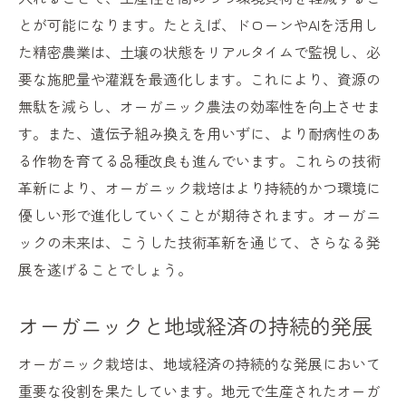
持続可能な開発目標とオーガニック
とが可能になります。たとえば、ドローンやAIを活用し
た精密農業は、土壌の状態をリアルタイムで監視し、必
オーガニック農業が果たす環境保護の役割
要な施肥量や灌漑を最適化します。これにより、資源の
地域社会と共に進むオーガニックの未来
無駄を減らし、オーガニック農法の効率性を向上させま
オーガニック農業が描く持続可能な未来のビジ
す。また、遺伝子組み換えを用いずに、より耐病性のあ
ョン
る作物を育てる品種改良も進んでいます。これらの技術
オーガニック農業が示す未来像
革新により、オーガニック栽培はより持続的かつ環境に
持続可能な食生活を支えるオーガニック
優しい形で進化していくことが期待されます。オーガニ
地域と共に歩むオーガニックの未来計画
ックの未来は、こうした技術革新を通じて、さらなる発
オーガニック農業と持続可能な開発の融合
展を遂げることでしょう。
国際的なオーガニック農業の動向とビジョ
オーガニックと地域経済の持続的発展
ン
未来のために必要なオーガニックの進化
オーガニック栽培は、地域経済の持続的な発展において
重要な役割を果たしています。地元で生産されたオーガ