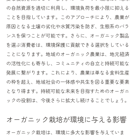
オーガニック市場での消費者ニーズの変化
の自然資源を適切に利用し、環境負荷を最小限に抑える
生産者と消費者の距離を縮めるオーガニッ
ことを目指しています。このアプローチにより、農業が
ク
原因となる土壌の劣化や水質汚染を防ぎ、生態系のバラ
オーガニック食品の選び方とその魅力
ンスを保つことが可能です。さらに、オーガニック製品
を選ぶ消費者は、環境保護に貢献できる選択をしている
消費者教育としてのオーガニック体験
ことになります。地域のオーガニック農業は、地元経済
オーガニックコミュニティの形成と発展
の活性化にも寄与し、コミュニティの自立と持続可能な
オーガニック認証制度の意義と信頼性
発展に繋がります。これにより、農業は単なる食料生産
生態系の多様性を支えるオーガニックの役割
の枠を超え、地域社会の一体感や共生を図る重要な要素
オーガニック農業が生態系に与える影響
となり得ます。持続可能な未来を目指すためのオーガニ
多様性保全とオーガニックの関係
ックの役割は、今後さらに拡大し続けることでしょう。
生物多様性を維持するためのオーガニック
手法
オーガニック栽培が環境に与える影響
オーガニックによる生態系サービスの向上
オーガニック栽培は、環境に多大な影響を与えていま
自然と調和するオーガニック農業の実践