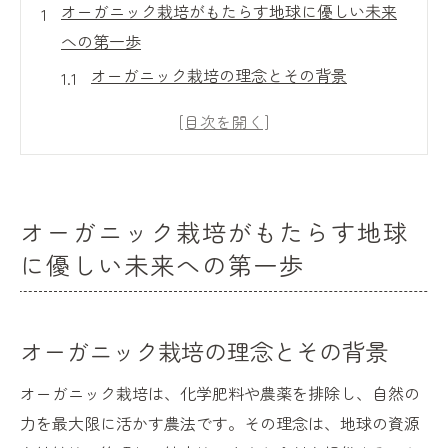
オーガニック栽培がもたらす地球に優しい未来
への第一歩
オーガニック栽培の理念とその背景
持続可能な未来を目指すオーガニックの役
割
オーガニック栽培が環境に与える影響
未来のためのオーガニック技術革新
オーガニック栽培がもたらす地球
オーガニックと地域経済の持続的発展
に優しい未来への第一歩
世界が注目するオーガニックのトレンド
オーガニック農業で土壌の健康を守る新常識
オーガニック農業による土壌改良の方法
オーガニック栽培の理念とその背景
土壌の健康を維持するためのオーガニック
オーガニック栽培は、化学肥料や農薬を排除し、自然の
技術
力を最大限に活かす農法です。その理念は、地球の資源
微生物の役割とオーガニック農業