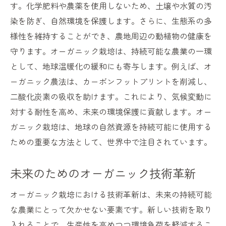
す。化学肥料や農薬を使用しないため、土壌や水質の汚
絶滅危惧種を守るオーガニックの努力
染を防ぎ、自然環境を保護します。さらに、生態系の多
次世代を見据えたオーガニック農法の可能性
様性を維持することができ、農地周辺の動植物の健康を
守ります。オーガニック栽培は、持続可能な農業の一環
未来の農業を担うオーガニック技術の進化
として、地球温暖化の緩和にも寄与します。例えば、オ
次世代農家が求めるオーガニックの価値
ーガニック農法は、カーボンフットプリントを削減し、
教育現場でのオーガニック農法の導入
二酸化炭素の吸収を助けます。これにより、気候変動に
新世代の農業リーダーを育成するオーガニ
対する耐性を高め、未来の環境保護に貢献します。オー
ック
ガニック栽培は、地球の自然資源を持続可能に使用する
オーガニック農業と若者の関わり方
ための重要な方法として、世界中で注目されています。
未来を拓くオーガニックのイノベーション
環境保護と共に歩むオーガニック農業の挑戦
未来のためのオーガニック技術革新
オーガニック農業の現状と課題
オーガニック栽培における技術革新は、未来の持続可能
環境保護に向けたオーガニックの取り組み
な農業にとって欠かせない要素です。新しい技術を取り
気候変動とオーガニック農業の関係
入れることで、生産性を高めつつ環境負荷を軽減するこ