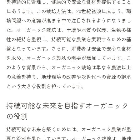
を持続的に管理し、健康的で安全な食材を提供すること
オーガニック肥料の重要性と選び方
にあります。この栽培方法は、20世紀初頭に広まり、環
土壌診断とオーガニックアプローチ
境問題への意識が高まる中で注目されるようになりまし
た。オーガニック栽培は、土壌や水質の保護、生物多様
持続可能な農業を支える土壌管理
性の維持を重視し、持続可能な農業を実現するための基
地域経済を活性化させるオーガニックの力
盤となっています。さらに、消費者は安全で安心な食材
オーガニック農業が地域に与える経済効果
を求め、オーガニック製品の需要が増加しています。こ
地元消費を促進するオーガニック市場の展
のような背景から、オーガニック栽培は単なる農法以上
開
の意義を持ち、地球環境の改善や次世代への資源の継承
観光資源としてのオーガニックファーム
という大きな役割を担っています。
オーガニック農業と地元企業の協力関係
地域ブランドとしてのオーガニック食品
持続可能な未来を目指すオーガニック
オーガニックイベントがもたらす地域活性
の役割
化
持続可能な未来を築くためには、オーガニック農業が重
消費者と生産者が繋がるオーガニックの絆
要な役割を果たしています。オーガニック栽培は、地球