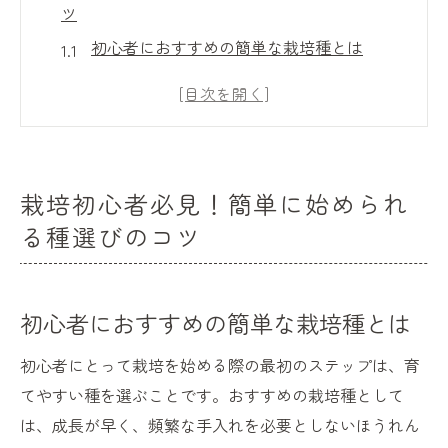
ツ
初心者におすすめの簡単な栽培種とは
栽培環境に合わせた種の選び方
手軽に始められる栽培種の特徴
栽培種選びで失敗しないためのポイント
初心者でも育てやすい種の見分け方
栽培初心者必見！簡単に始められ
栽培初心者でも安心して育てられる理由
る種選びのコツ
家庭菜園を成功させるための初心者向け栽培種
の選び方
育てやすい栽培種の選定基準
初心者におすすめの簡単な栽培種とは
家庭菜園に最適な栽培種の特徴
初心者にとって栽培を始める際の最初のステップは、育
初心者向けの栽培種選びのステップ
てやすい種を選ぶことです。おすすめの栽培種として
成功を手にするための種の選び方
は、成長が早く、頻繁な手入れを必要としないほうれん