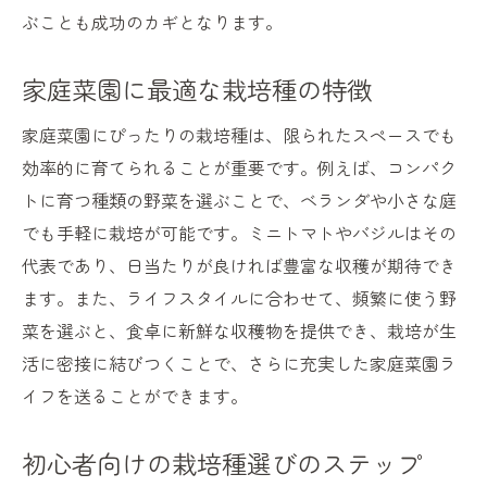
ぶことも成功のカギとなります。
家庭菜園に最適な栽培種の特徴
家庭菜園にぴったりの栽培種は、限られたスペースでも
効率的に育てられることが重要です。例えば、コンパク
トに育つ種類の野菜を選ぶことで、ベランダや小さな庭
でも手軽に栽培が可能です。ミニトマトやバジルはその
代表であり、日当たりが良ければ豊富な収穫が期待でき
ます。また、ライフスタイルに合わせて、頻繁に使う野
菜を選ぶと、食卓に新鮮な収穫物を提供でき、栽培が生
活に密接に結びつくことで、さらに充実した家庭菜園ラ
イフを送ることができます。
初心者向けの栽培種選びのステップ