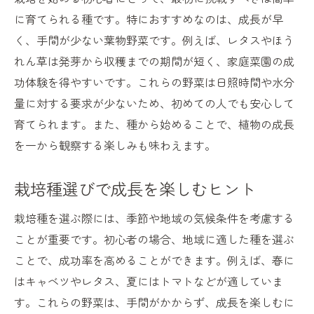
に育てられる種です。特におすすめなのは、成長が早
く、手間が少ない葉物野菜です。例えば、レタスやほう
れん草は発芽から収穫までの期間が短く、家庭菜園の成
功体験を得やすいです。これらの野菜は日照時間や水分
量に対する要求が少ないため、初めての人でも安心して
育てられます。また、種から始めることで、植物の成長
を一から観察する楽しみも味わえます。
栽培種選びで成長を楽しむヒント
栽培種を選ぶ際には、季節や地域の気候条件を考慮する
ことが重要です。初心者の場合、地域に適した種を選ぶ
ことで、成功率を高めることができます。例えば、春に
はキャベツやレタス、夏にはトマトなどが適していま
す。これらの野菜は、手間がかからず、成長を楽しむに