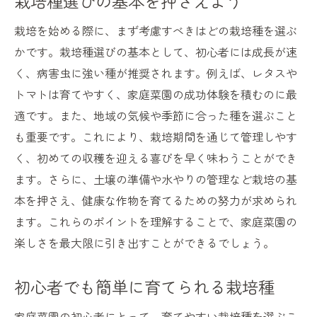
栽培種選びの基本を押さえよう
栽培を始める際に、まず考慮すべきはどの栽培種を選ぶ
かです。栽培種選びの基本として、初心者には成長が速
く、病害虫に強い種が推奨されます。例えば、レタスや
トマトは育てやすく、家庭菜園の成功体験を積むのに最
適です。また、地域の気候や季節に合った種を選ぶこと
も重要です。これにより、栽培期間を通じて管理しやす
く、初めての収穫を迎える喜びを早く味わうことができ
ます。さらに、土壌の準備や水やりの管理など栽培の基
本を押さえ、健康な作物を育てるための努力が求められ
ます。これらのポイントを理解することで、家庭菜園の
楽しさを最大限に引き出すことができるでしょう。
初心者でも簡単に育てられる栽培種
家庭菜園の初心者にとって、育てやすい栽培種を選ぶこ