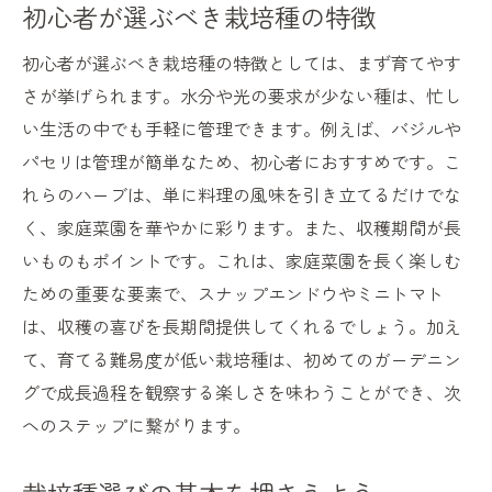
初心者が選ぶべき栽培種の特徴
初心者が選ぶべき栽培種の特徴としては、まず育てやす
さが挙げられます。水分や光の要求が少ない種は、忙し
い生活の中でも手軽に管理できます。例えば、バジルや
パセリは管理が簡単なため、初心者におすすめです。こ
れらのハーブは、単に料理の風味を引き立てるだけでな
く、家庭菜園を華やかに彩ります。また、収穫期間が長
いものもポイントです。これは、家庭菜園を長く楽しむ
ための重要な要素で、スナップエンドウやミニトマト
は、収穫の喜びを長期間提供してくれるでしょう。加え
て、育てる難易度が低い栽培種は、初めてのガーデニン
グで成長過程を観察する楽しさを味わうことができ、次
へのステップに繋がります。