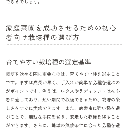
できるでしょう。
家庭菜園を成功させるための初心
者向け栽培種の選び方
育てやすい栽培種の選定基準
栽培を始める際に重要なのは、育てやすい種を選ぶこと
です。まずは成長が早く、手入れが簡単な品種を選ぶの
がポイントです。例えば、レタスやラディッシュは初心
者に適しており、短い期間で収穫できるため、栽培の楽
しさをすぐに実感できます。また、病害虫に強い種を選
ぶことで、無駄な手間を省き、安定した収穫を得ること
ができます。さらに、地域の気候条件に合った品種を選