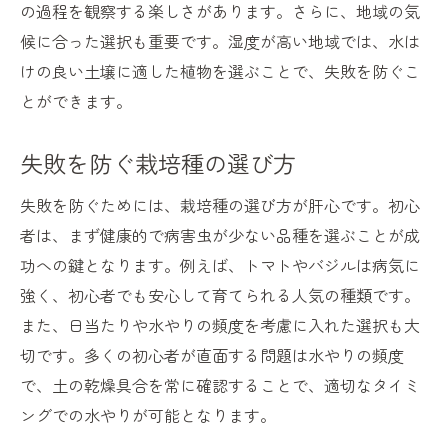
の過程を観察する楽しさがあります。さらに、地域の気
候に合った選択も重要です。湿度が高い地域では、水は
けの良い土壌に適した植物を選ぶことで、失敗を防ぐこ
とができます。
失敗を防ぐ栽培種の選び方
失敗を防ぐためには、栽培種の選び方が肝心です。初心
者は、まず健康的で病害虫が少ない品種を選ぶことが成
功への鍵となります。例えば、トマトやバジルは病気に
強く、初心者でも安心して育てられる人気の種類です。
また、日当たりや水やりの頻度を考慮に入れた選択も大
切です。多くの初心者が直面する問題は水やりの頻度
で、土の乾燥具合を常に確認することで、適切なタイミ
ングでの水やりが可能となります。