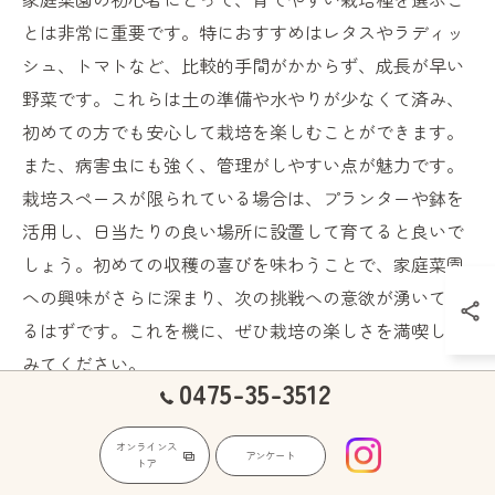
とは非常に重要です。特におすすめはレタスやラディッ
シュ、トマトなど、比較的手間がかからず、成長が早い
野菜です。これらは土の準備や水やりが少なくて済み、
初めての方でも安心して栽培を楽しむことができます。
また、病害虫にも強く、管理がしやすい点が魅力です。
栽培スペースが限られている場合は、プランターや鉢を
活用し、日当たりの良い場所に設置して育てると良いで
しょう。初めての収穫の喜びを味わうことで、家庭菜園
への興味がさらに深まり、次の挑戦への意欲が湧いてく
るはずです。これを機に、ぜひ栽培の楽しさを満喫して
みてください。
0475-35-3512
オンラインス
初心者が知っておくべき栽培種の
アンケート
トア