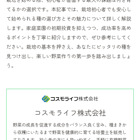
てるかの選択です。本記事では、栽培初心者でも安心し
て始められる種の選び方とその魅力について詳しく解説
します。家庭菜園の初期投資を抑えつつ、成功率を高め
るポイントを丁寧に紹介しますので、ぜひ参考にしてく
ださい。栽培の基本を押さえ、あなたにピッタリの種を
見つけ出し、楽しい野菜作りの第一歩を踏み出しましょ
う。
コスモライフ株式会社
野菜の成長を促進する成分をバランス良く含み、種まきか
ら収穫にいたるまで野菜を健康的に育てる培養土を販売し
ております。初心者の方にも扱いやすく、手軽に有機野菜