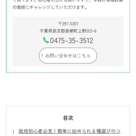
の栽培にチャレンジしていただけます。
〒297-0201
千葉県長生郡長柄町上野202-6
0475-35-3512
お問い合わせはこちら
目次
栽培初心者必見！簡単に始められる種選びのコ