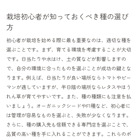
栽培初心者が知っておくべき種の選び
方
初心者が栽培を始める際に最も重要なのは、適切な種を
選ぶことです。まず、育てる環境を考慮することが大切
です。日当たりや水はけ、土の質などが影響しますの
で、自分の環境に合ったものを選ぶことが成功の鍵とな
ります。例えば、日当たりが良い場所ならトマトやピー
マンが適していますが、半日陰の場所ならレタスやほう
れん草が育てやすいです。また、種の種類にも注意を払
いましょう。オーガニックシードやF1種など、初心者に
は管理が容易なものを選ぶと、失敗が少なくなります。
さらに、種の購入先も信頼できる専門店を選ぶことで、
品質の高い種を手に入れることができます。これらのポ