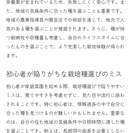
栄養素が含まれているため、失敗しにくく安心です。ま
た、地域の気候条件に合った種を選ぶことも重要です。
地域の農業指導員や園芸店での相談を通じて、地元で人
気のある種を選ぶことが推奨されます。さらに、種が持
つ耐病性や収穫量も考慮し、自分のライフスタイルに合
ったものを選ぶことで、より充実した栽培体験が得られ
ます。
初心者が陥りがちな栽培種選びのミス
初心者が家庭菜園を始める際、栽培種選びで陥りやすい
ミスは、育てやすさを考慮せずに、見た目や流行に惑わ
されることです。特に初心者は、情報過多の中で自分に
合った種を見つけるのが難しいかもしれません。重要な
のは、自分の住む地域の気候条件や日照時間に適した種
を選ぶことです。例えば、長期間の成長を必要としない