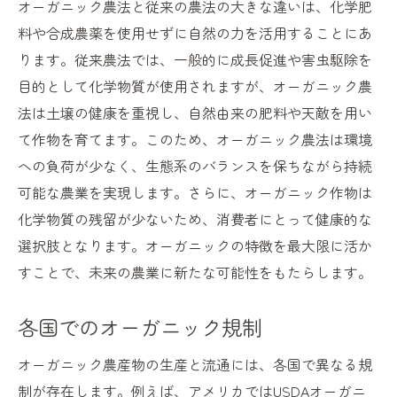
オーガニック農法と従来の農法の大きな違いは、化学肥
オーガニック食品の市場動向
料や合成農薬を使用せずに自然の力を活用することにあ
生活の中でオーガニックを取り入れる方法
ります。従来農法では、一般的に成長促進や害虫駆除を
農家と消費者の新しい関係
目的として化学物質が使用されますが、オーガニック農
オーガニックの未来を支えるテクノロジー
法は土壌の健康を重視し、自然由来の肥料や天敵を用い
オーガニックが広げる地球に優しい農業の未来
て作物を育てます。このため、オーガニック農法は環境
への負荷が少なく、生態系のバランスを保ちながら持続
持続可能な農業と地球環境の保護
可能な農業を実現します。さらに、オーガニック作物は
国際的なオーガニック運動の広がり
化学物質の残留が少ないため、消費者にとって健康的な
オーガニック教育と次世代への伝承
選択肢となります。オーガニックの特徴を最大限に活か
地域経済とオーガニックの共生
すことで、未来の農業に新たな可能性をもたらします。
オーガニック技術の革新と普及
未来の農地とオーガニックの役割
各国でのオーガニック規制
化学肥料を使わないオーガニックのメリットと
オーガニック農産物の生産と流通には、各国で異なる規
実際
制が存在します。例えば、アメリカではUSDAオーガニ