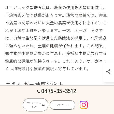
オーガニック栽培方法は、農薬の使用を大幅に削減し、
土壌汚染を防ぐ効果があります。通常の農業では、害虫
や病気の防除のために大量の農薬が使用されますが、こ
れが土壌や水質を汚染します。一方、オーガニックで
は、自然の生態系を活用した防除法を採用し、化学薬品
に頼らないため、土壌の健康が保たれます。この結果、
微生物や小動物が豊かに生息し、多様な生物が共存する
健康的な環境が維持されます。これにより、オーガニッ
クは持続可能な農業の実現に寄与しています。
エネルギー効率の向上
0475-35-3512
オーガニック栽培は、エネルギー効率の向上にも大きく
寄与します。化学肥料や農薬を使用しないことで、これ
オンラインス
アンケート
トア
らの製造過程で消費される大量のエネルギーを削減でき