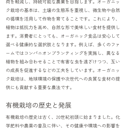
荷を軽減し、持続可能な農業を目指します。オーガニッ
土壌の健康を保つためのオーガニック技術
ク栽培の基本は、土壌の生態系を重視し、微生物や自然
土壌の微生物バランスを整える方法
の循環を活用して作物を育てることです。これにより、
有機物の活用法とその効果
植物は抵抗力を高め、自然な形で美味しい食材を提供し
水の自然循環を促す工夫
ます。消費者にとっても、オーガニック食品は安心して
土壌のpH値と栄養バランスの管理
選べる健康的な選択肢となります。例えば、多くのファ
地力を引き出す輪作のメリット
ームではコンパニオンプランティングを実施し、異なる
土壌分析の重要性とその手法
植物を組み合わせることで有害な虫を遠ざけつつ、互い
の成長を促進するなどの工夫をしています。オーガニッ
オーガニック栽培が持つ持続可能な未来への可
ク栽培は、地球環境の保護や次世代への良質な食材の提
能性
供にも貢献する重要な農法です。
持続可能な農業の未来像
オーガニック栽培がもたらす経済的メリッ
有機栽培の歴史と発展
ト
有機栽培の歴史は古く、20世紀初頭に始まりました。化
地域コミュニティへの影響と貢献
学肥料や農薬の普及に伴い、その健康や環境への影響を
地球温暖化対策としてのオーガニック