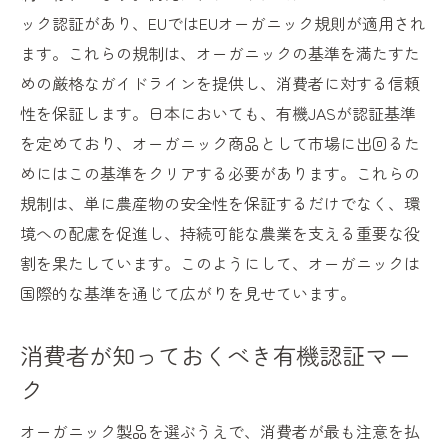
化学肥料の影響とオーガニックの利点
ック認証があり、EUではEUオーガニック規則が適用され
土壌と作物の自然な関係
ます。これらの規制は、オーガニックの基準を満たすた
栄養価が高いとされる理由
めの厳格なガイドラインを提供し、消費者に対する信頼
オーガニックの経済的利点
性を保証します。日本においても、有機JASが認証基準
を定めており、オーガニック商品として市場に出回るた
農業生産者の声と実践例
めにはこの基準をクリアする必要があります。これらの
消費者が選ぶオーガニックの理由
規制は、単に農産物の安全性を保証するだけでなく、環
境への配慮を促進し、持続可能な農業を支える重要な役
割を果たしています。このようにして、オーガニックは
国際的な基準を通じて広がりを見せています。
消費者が知っておくべき有機認証マー
ク
オーガニック製品を選ぶうえで、消費者が最も注意を払