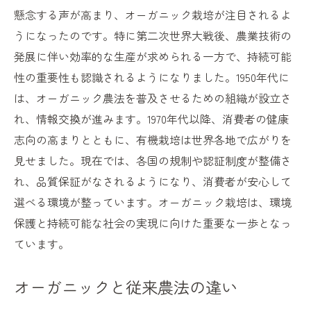
懸念する声が高まり、オーガニック栽培が注目されるよ
若者と未来の農業をつなぐオーガニック
うになったのです。特に第二次世界大戦後、農業技術の
食の安全保障におけるオーガニックの役割
発展に伴い効率的な生産が求められる一方で、持続可能
環境負荷を減らすオーガニックの具体的なメリ
性の重要性も認識されるようになりました。1950年代に
ット
は、オーガニック農法を普及させるための組織が設立さ
生態系保護と生物多様性の確保
れ、情報交換が進みます。1970年代以降、消費者の健康
水質保全への貢献
志向の高まりとともに、有機栽培は世界各地で広がりを
二酸化炭素排出削減効果
見せました。現在では、各国の規制や認証制度が整備さ
れ、品質保証がなされるようになり、消費者が安心して
農薬による土壌汚染の防止
選べる環境が整っています。オーガニック栽培は、環境
エネルギー効率の向上
保護と持続可能な社会の実現に向けた重要な一歩となっ
リサイクルと廃棄物の削減
ています。
オーガニック栽培の効果を実感する時代へ
健康志向の高まりとオーガニックの需要
オーガニックと従来農法の違い
高品質へのこだわりと消費者の声