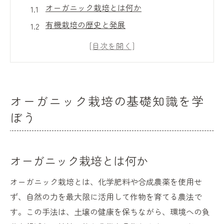
オーガニック栽培とは何か
有機栽培の歴史と発展
オーガニックと従来農法の違い
各国でのオーガニック規制
消費者が知っておくべき有機認証マーク
オーガニック栽培への第一歩
オーガニック栽培の基礎知識を学
自然に優しいオーガニック栽培の実践法
ぼう
化学肥料を使わない土壌改良法
自然由来の害虫防除法
オーガニック栽培とは何か
オーガニック肥料の選び方と使い方
自然のサイクルを活かした栽培計画
オーガニック栽培とは、化学肥料や合成農薬を使用せ
コンパニオンプランツによる相互作用
ず、自然の力を最大限に活用して作物を育てる農法で
す。この手法は、土壌の健康を保ちながら、環境への負
家庭菜園でのオーガニック栽培