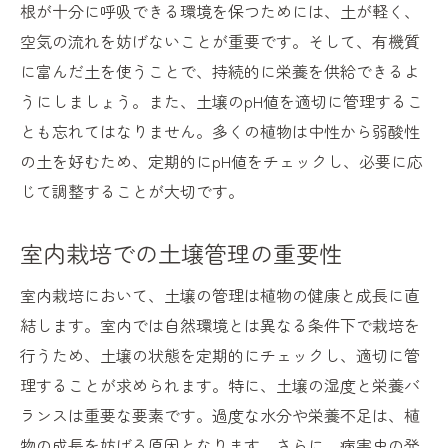
根が十分に呼吸できる環境を保つためには、土が軽く、
初めての家庭菜園にベストな土の選び方
空気の流れを妨げないことが重要です。そして、有機質
成長を促進する土の基本構成
に富んだ土を使うことで、持続的に栄養を供給できるよ
室内栽培での土壌改良テクニック
うにしましょう。また、土壌のpH値を適切に管理するこ
初心者が知っておくべき土の種類
とも忘れてはなりません。多くの植物は中性から弱酸性
効率的な水分管理が可能な土を選ぶ
の土を好むため、定期的にpH値をチェックし、必要に応
家庭菜園を長く楽しむための土選び
じて調整することが大切です。
室内栽培を豊かにするための最適な土を選ぶ方
法
室内栽培での土壌管理の重要性
室内栽培で成功するための土選びの秘訣
室内栽培において、土壌の管理は植物の健康と成長に直
最適な土壌構造がもたらすメリット
結します。室内では自然環境とは異なる条件下で栽培を
植物の健康を保つ土壌の選び方
行うため、土壌の状態を定期的にチェックし、適切に管
収穫を楽しむための土の選び方ガイド
理することが求められます。特に、土壌の湿度と栄養バ
ランスは重要な要素です。過度な水分や栄養不足は、植
土壌の再利用をする際の注意点
物の成長を妨げる原因となります。さらに、病害虫の発