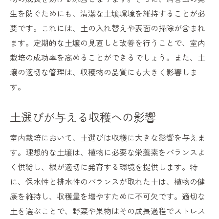
室内栽培における土の持続可能性
生を防ぐためにも、清潔な土壌環境を維持することが必
野菜作りを成功に導く室内栽培土選びの秘訣
要です。これには、土の入れ替えや表面の掃除が含まれ
収穫量を上げるための土選びの工夫
ます。定期的な土壌の見直しと改善を行うことで、室内
野菜ごとの土壌選びのポイント
栽培の成功率を高めることができるでしょう。また、土
栽培環境を整える土の選び方
壌の適切な管理は、収穫物の品質にも大きく影響しま
土壌と水分管理の関係性
す。
バランスの取れた土壌栄養素の重要性
土選びが与える収穫への影響
室内栽培を楽しむための土選びガイド
室内栽培において、土選びは収穫に大きな影響を与えま
す。理想的な土壌は、植物に必要な栄養素をバランスよ
く供給し、根が適切に発育する環境を提供します。特
に、保水性と排水性のバランスが取れた土は、植物の健
康を維持し、収穫量を増やすために不可欠です。適切な
土を選ぶことで、野菜や果物はその成長過程でストレス