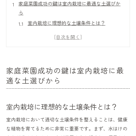
家庭菜園成功の鍵は室内栽培に最適な土選びか
ら
室内栽培に理想的な土壌条件とは？
家庭菜園に適した土の種類を知ろう
室内栽培用土の選び方で失敗しないために
室内栽培での土壌管理の重要性
土選びが与える収穫への影響
家庭菜園成功の鍵は室内栽培に最
自然に優しい土壌選びのポイント
適な土選びから
初心者必見室内栽培で失敗しない土の選び方
初めての室内栽培におすすめの土とは
室内栽培に理想的な土壌条件とは？
購入時に確認すべき土の品質
土の選び方で収穫量が変わる理由
室内栽培において適切な土壌条件を整えることは、健康
失敗しないための土壌チェックリスト
な植物を育てるために非常に重要です。まず、水はけの