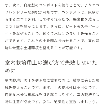
す。次に、自家製のコンポストを使うことで、よりエコ
健康的な作物作りに欠かせない土壌の役割
フレンドリーな選択が可能です。コンポストは、家庭か
環境負荷の少ない土選びの方法
ら出る生ゴミを利用して作られるため、廃棄物を減らし
収穫後も再利用可能な土の特徴
つつ土壌を豊かにします。さらに、ピートモスやパーラ
室内栽培での土壌改善のコツ
イトを混ぜることで、軽くて水はけの良い土を作ること
室内栽培を始める前に知るべき土の選び方ガイ
ができます。これらの土を組み合わせることで、室内栽
ド
培に最適な土壌環境を整えることが可能です。
初心者でも安心の土選びステップ
土の購入時に注意する要点
室内栽培用土の選び方で失敗しないた
室内環境に合わせた土の選び方
めに
手軽に始めるための土選びの基本
室内栽培用の土を選ぶ際に重要なのは、植物に適した環
室内栽培に適した土の価格帯とは
境を整えることです。まず、土の排水性は不可欠です。
季節ごとの土選びの考え方
過剰な水分は根腐れを引き起こしやすく、室内栽培では
家庭菜園初心者が成功する室内栽培の土選び術
特に注意が必要です。次に、通気性も重視しましょう。