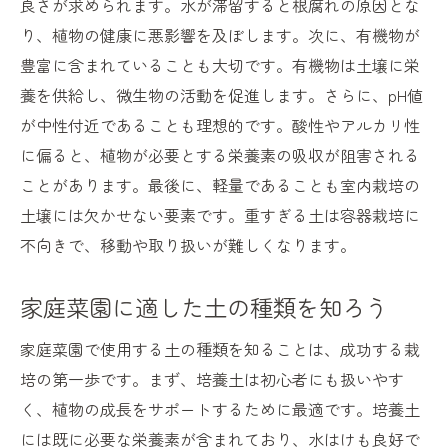
室内栽培初心者が陥りやすい土選びのミス
良さが求められます。水が滞留すると根腐れの原因とな
り、植物の健康に悪影響を及ぼします。次に、有機物が
長期的に使える土壌の選び方
豊富に含まれていることも大切です。有機物は土壌に栄
知っておきたい室内栽培に適した土壌の特徴と
養を供給し、微生物の活動を促進します。さらに、pH値
選び方
が中性付近であることも理想的です。酸性やアルカリ性
理想的な土壌のpHバランスとは
に偏ると、植物が必要とする栄養素の吸収が阻害される
水はけの良さを判断するポイント
ことがあります。最後に、軽量であることも室内栽培の
土壌の栄養素を最大限活かす方法
土壌には欠かせない要素です。重すぎる土は容器栽培に
環境に優しい土壌選びの基準
不向きで、移動や取り扱いが難しくなります。
病害虫に強い土を選ぶ理由
家庭菜園に適した土の種類を知ろう
持続可能な土壌選びの考え方
健康的な野菜を育てるための室内栽培土選びの
家庭菜園で使用する土の種類を知ることは、成功する栽
ポイント
培の第一歩です。まず、培養土は初心者にも扱いやす
野菜の根に適した土の条件
く、植物の成長をサポートするために最適です。培養土
有機質が豊富な土の見つけ方
には既に必要な栄養素が含まれており、水はけも良好で