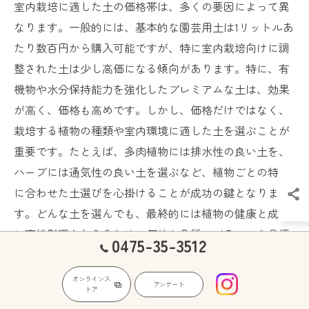
室内栽培に適した土の価格帯は、多くの要因によって異
なります。一般的には、基本的な園芸用土は1リットルあ
たり数百円から購入可能ですが、特に室内栽培向けに調
整された土は少し高価になる傾向があります。特に、有
機物や水分保持能力を強化したプレミアムな土は、効果
が高く、価格も高めです。しかし、価格だけではなく、
栽培する植物の種類や室内環境に適した土を選ぶことが
重要です。たとえば、多肉植物には排水性の良い土を、
ハーブには通気性の良い土を選ぶなど、植物ごとの特性
に合わせた土選びを心掛けることが成功の鍵となりま
す。どんな土を選んでも、最終的には植物の健康と成長
に直接影響を与えるため、価格と品質のバランスを見極
0475-35-3512
めることが大切です。
オンラインス
アンケート
トア
季節ごとの土選びの考え方