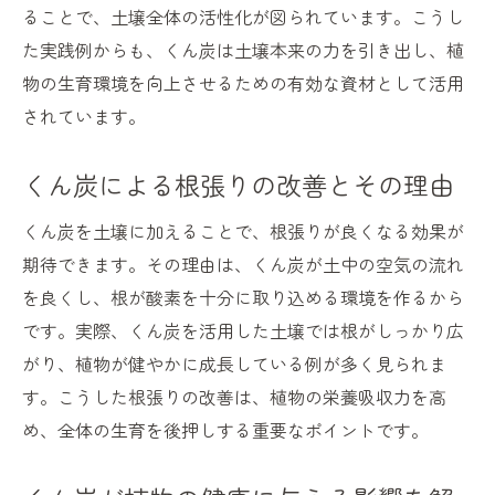
くん炭の簡単な作り方と基本工程の紹介
ることで、土壌全体の活性化が図られています。こうし
た実践例からも、くん炭は土壌本来の力を引き出し、植
くん炭を安全に作るための注意点まとめ
物の生育環境を向上させるための有効な資材として活用
くん炭作りに必要な道具と手順を解説
されています。
くん炭の作り方と保管方法のポイント
くん炭製造時のトラブルを防ぐコツ
くん炭による根張りの改善とその理由
くん炭を家庭で安全に利用する方法
くん炭を土壌に加えることで、根張りが良くなる効果が
くん炭で土壌を健康に保つ方法
期待できます。その理由は、くん炭が土中の空気の流れ
くん炭利用で土壌環境を整えるポイント
を良くし、根が酸素を十分に取り込める環境を作るから
くん炭が土壌の健康維持に役立つ理由
です。実際、くん炭を活用した土壌では根がしっかり広
くん炭を活かした土壌改善の実践法
がり、植物が健やかに成長している例が多く見られま
くん炭で土壌の微生物環境を向上させる
す。こうした根張りの改善は、植物の栄養吸収力を高
くん炭活用による持続可能な土づくり術
め、全体の生育を後押しする重要なポイントです。
くん炭がもたらす土壌活性化の仕組み