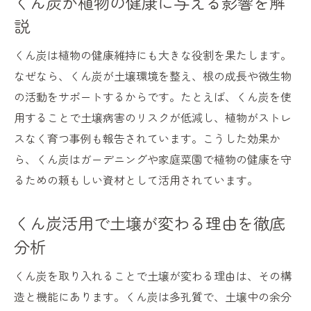
くん炭が植物の健康に与える影響を解
くん炭で植物が元気になる理由
説
くん炭が植物の元気を引き出すメカニズム
くん炭利用で植物の活力が増す仕組み
くん炭は植物の健康維持にも大きな役割を果たします。
くん炭が根張りと生育を支える理由
なぜなら、くん炭が土壌環境を整え、根の成長や微生物
の活動をサポートするからです。たとえば、くん炭を使
くん炭の効果で植物が健やかに育つ秘訣
用することで土壌病害のリスクが低減し、植物がストレ
くん炭がもたらす植物への具体的な恩恵
スなく育つ事例も報告されています。こうした効果か
くん炭を使った元気な植物づくりのコツ
ら、くん炭はガーデニングや家庭菜園で植物の健康を守
るための頼もしい資材として活用されています。
くん炭活用で土壌が変わる理由を徹底
分析
くん炭を取り入れることで土壌が変わる理由は、その構
造と機能にあります。くん炭は多孔質で、土壌中の余分