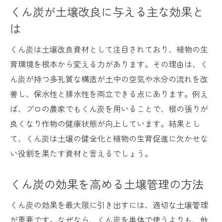
くん炭が土壌改良に与える主な効果と
くん炭活用で植物の病害リスクを減らす
は
くん炭で植物の生育環境が整う理由
くん炭が家庭菜園に適しているポイント
くん炭は土壌改良資材として注目されており、植物の生
くん炭利用のメリットとその実感例
育環境を根本から変える力があります。その理由は、く
ん炭が持つ多孔質な構造が土中の空気や水分の流れを改
くん炭の使い方と植物への影響
善し、保水性と排水性を両立できる点にあります。例え
くん炭の効果的な使い方と注意点解説
ば、プロの農家でもくん炭を用いることで、根の張りが
植物別くん炭利用のポイントを紹介
良くなり作物の健康状態が向上しています。結果とし
くん炭と土壌のバランスを取る方法
て、くん炭は土壌の健全化と植物の生育促進に欠かせな
くん炭を施すタイミングとその根拠
い役割を果たす資材と言えるでしょう。
くん炭が植物に与える影響の詳細
くん炭利用で収穫量がアップする理由
くん炭の効果を高める土壌管理の方法
くん炭のデメリットと注意点を解説
くん炭の効果を最大限に引き出すには、適切な土壌管理
くん炭使用時に知っておきたいデメリット
が重要です。なぜなら、くん炭を単体で使うよりも、他