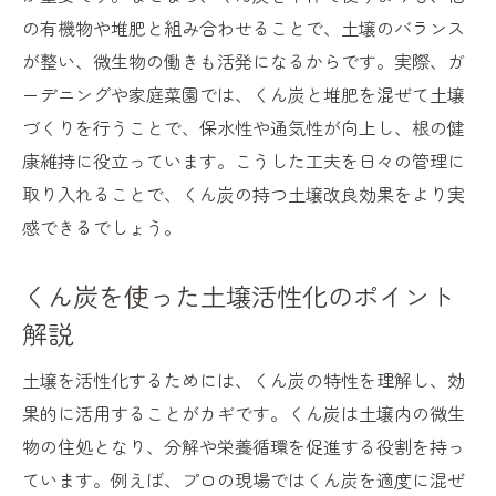
くん炭が及ぼす土壌への影響と注意点
の有機物や堆肥と組み合わせることで、土壌のバランス
くん炭を多用することのリスクと対策
が整い、微生物の働きも活発になるからです。実際、ガ
ーデニングや家庭菜園では、くん炭と堆肥を混ぜて土壌
くん炭利用で起こりやすいトラブル例
づくりを行うことで、保水性や通気性が向上し、根の健
くん炭のデメリットを回避する工夫
康維持に役立っています。こうした工夫を日々の管理に
くん炭活用時のポイントと安全対策
取り入れることで、くん炭の持つ土壌改良効果をより実
くん炭が観葉植物に与える働き
感できるでしょう。
くん炭が観葉植物に適する理由を解説
くん炭利用で観葉植物の根が強くなる
くん炭を使った土壌活性化のポイント
くん炭が観葉植物の健康維持に役立つ
解説
くん炭の効果で観葉植物の成長が促進
土壌を活性化するためには、くん炭の特性を理解し、効
くん炭が観葉植物の病気予防に有効な理由
果的に活用することがカギです。くん炭は土壌内の微生
くん炭を使った観葉植物の管理ポイント
物の住処となり、分解や栄養循環を促進する役割を持っ
くん炭の作り方と安全な利用法
ています。例えば、プロの現場ではくん炭を適度に混ぜ