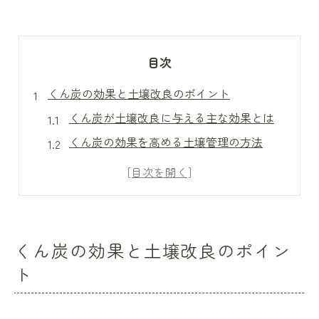
目次
くん炭の効果と土壌改良のポイント
くん炭が土壌改良に与える主な効果とは
くん炭の効果を高める土壌管理の方法
くん炭を使った土壌活性化のポイント解説
くん炭による根張りの改善とその理由
くん炭が植物の健康に与える影響を解説
くん炭活用で土壌が変わる理由を徹底分析
くん炭の効果と土壌改良のポイン
植物にくん炭を使うメリットとは
ト
くん炭使用による植物の成長促進効果
くん炭がもたらす植物の根張りアップ術