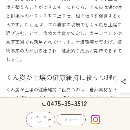
境を整えることができます。なぜなら、くん炭は保水性
と排水性のバランスを向上させ、根の張りを促進するか
らです。たとえば、プロ農家の現場でもくん炭を土壌に
混ぜ込むことで、作物の生育が安定し、ガーデニングや
家庭菜園でも活用されています。土壌環境が整えば、植
物本来の力が引き出され、健康的な成長が期待できるで
しょう。
くん炭が土壌の健康維持に役立つ理由
くん炭が土壌の健康維持に役立つのは、自然素材ならで
はの多機能性にあります。理由として、くん炭は微細な
0475-35-3512
多孔質構造を持ち、余分な水分を吸収しつつ、必要な分
だけ植物に供給します。実際、くん炭を取り入れた土壌
オンラインス
アンケート
トア
では根腐れや乾燥によるストレスが軽減されるケースが