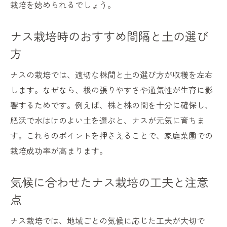
栽培を始められるでしょう。
ナス栽培時のおすすめ間隔と土の選び
方
ナスの栽培では、適切な株間と土の選び方が収穫を左右
します。なぜなら、根の張りやすさや通気性が生育に影
響するためです。例えば、株と株の間を十分に確保し、
肥沃で水はけのよい土を選ぶと、ナスが元気に育ちま
す。これらのポイントを押さえることで、家庭菜園での
栽培成功率が高まります。
気候に合わせたナス栽培の工夫と注意
点
ナス栽培では、地域ごとの気候に応じた工夫が大切で