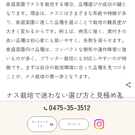
家庭菜園でナスを栽培する場合、品種選びが成功の鍵と
なります。理由は、ナスにはさまざまな系統や特徴があ
り、家庭菜園に適した品種を選ぶことで栽培の難易度が
大きく変わるからです。例えば、病気に強く、実付きの
良い品種は初心者にも扱いやすく、失敗を減らせます。
家庭菜園向け品種は、コンパクトな樹形や連作障害に強
いものが多く、プランター栽培にも対応しやすいのが特
徴です。まずは自分の栽培環境に合った品種を見つける
ことが、ナス栽培の第一歩となります。
ナス栽培で迷わない選び方と見極め基
準
0475-35-3512
ナスの栽培で品種選びに迷う方は、まず栽培環境や育て
オンラインス
アンケート
る目的をはっきりさせましょう。なぜなら、日当たりや
トア