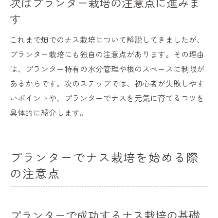
次はプランター栽培の注意点に進みま
す
これまで畑でのナス栽培について解説してきましたが、
プランター栽培にも独自の注意点があります。その理由
は、プランター特有の水分管理や根のスペースに制限が
あるからです。次のステップでは、初心者が失敗しやす
いポイントや、プランターでナスを元気に育てるコツを
具体的に紹介します。
プランターでナス栽培を始める際
の注意点
プランターで成功するナス栽培の基礎