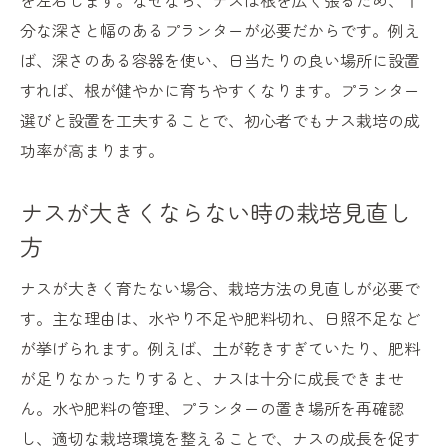
を左右します。なぜなら、ナスは根を広く張るため、十
分な深さと幅のあるプランターが必要だからです。例え
ば、深さのある容器を使い、日当たりの良い場所に設置
すれば、根が健やかに育ちやすくなります。プランター
選びと設置を工夫することで、初心者でもナス栽培の成
功率が高まります。
ナスが大きくならない時の栽培見直し
方
ナスが大きく育たない場合、栽培方法の見直しが必要で
す。主な理由は、水やり不足や肥料切れ、日照不足など
が挙げられます。例えば、土が乾きすぎていたり、肥料
が足りなかったりすると、ナスは十分に成長できませ
ん。水や肥料の管理、プランターの置き場所を再確認
し、適切な栽培環境を整えることで、ナスの成長を促す