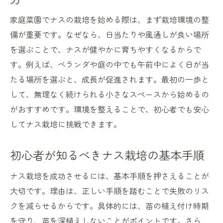
失敗しないナス栽培のコツと成長の見極め
家庭菜園でナスの栽培を始める際は、まず栽培環境の整
ナス栽培を楽しく続ける家庭菜園の秘策
備が重要です。なぜなら、日当たりや風通しが良い場所
続いてナス栽培の最適な時期を解説
を選ぶことで、ナスが健やかに育ちやすくなるからで
す。例えば、ベランダや庭の中でも午前中によく日が当
ナス栽培に最適な時期と植え方のコツ
たる場所を選ぶと、成長が促進されます。最初の一歩と
ナス栽培に適した季節と始めるタイミング
して、無理なく続けられる小さなスペースから始めるの
ナス栽培で失敗しない植え付け手順詳細
がおすすめです。環境を整えることで、初心者でも安心
ナス栽培時のおすすめ間隔と土の選び方
してナス栽培に挑戦できます。
気候に合わせたナス栽培の工夫と注意点
ナス栽培の時期選びで収穫量をアップ
初心者が知るべきナス栽培の基本手順
次はプランター栽培の注意点に進みます
ナス栽培を成功させるには、基本手順を押さえることが
プランターでナス栽培を始める際の注意点
大切です。理由は、正しい手順を踏むことで失敗のリス
プランターで成功するナス栽培の基礎知識
クを減らせるからです。具体的には、苗の植え付け時期
ナス栽培で大切なプランター選びと設置法
を守り、苗を深植えしないことがポイントです。さら