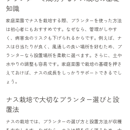
知識
家庭菜園でナスを栽培する際、プランターを使った方法
は初心者にもおすすめです。なぜなら、管理がしやす
く、病害虫のリスクも下げられるからです。例えば、ナ
スは日当たりが良く、風通しの良い場所を好むため、プ
ランターなら設置場所を柔軟に選べます。さらに、土や
水やりの調整も容易です。家庭菜園で栽培の基礎を押さ
えておけば、ナスの成長をしっかりサポートできるでし
ょう。
ナス栽培で大切なプランター選びと設
置法
ナスの栽培では、プランターの選び方と設置方法が収穫