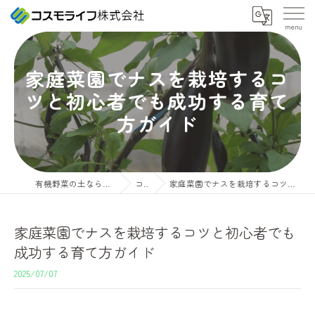
家庭菜園でナスを栽培するコ
ツと初心者でも成功する育て
方ガイド
有機野菜の土ならコスモライフ株式会社
コラム
家庭菜園でナスを栽培するコツと初心者でも成功する育て方ガイド
家庭菜園でナスを栽培するコツと初心者でも
成功する育て方ガイド
2025/07/07