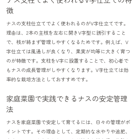
徴
ナスの支柱仕立てでよく使われるのがV字仕立てです。
理由は、2本の主枝を左右に開きV字型に誘引すること
で、枝が絡まず管理しやすくなるためです。例えば、V
字仕立ては風通しが良くなり、果実が均等に大きく育つ
のが特徴です。支柱をV字に設置することで、初心者で
もナスの成長管理がしやすくなります。V字仕立ては効
率的な栽培方法としておすすめです。
家庭菜園で実践できるナスの安定管理
法
ナスを家庭菜園で安定して育てるには、日々の管理がポ
イントです。その理由として、定期的な水やりや追肥、