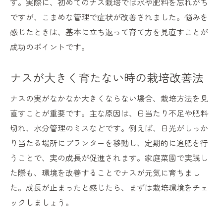
す。実際に、初めてのナス栽培では水や肥料を忘れがち
ですが、こまめな管理で症状が改善されました。悩みを
感じたときは、基本に立ち返って育て方を見直すことが
成功のポイントです。
ナスが大きく育たない時の栽培改善法
ナスの実がなかなか大きくならない場合、栽培方法を見
直すことが重要です。主な原因は、日当たり不足や肥料
切れ、水分管理のミスなどです。例えば、日光がしっか
り当たる場所にプランターを移動し、定期的に追肥を行
うことで、実の成長が促進されます。家庭菜園で実践し
た際も、環境を改善することでナスが元気に育ちまし
た。成長が止まったと感じたら、まずは栽培環境をチェ
ックしましょう。