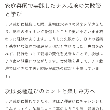
家庭菜園で実践したナス栽培の失敗談
と学び
ナス栽培に挑戦した際、最初は水やりの頻度を間違えた
り、肥料のタイミングを逃したことで実が小さいまま終
わった経験があります。こうした失敗から、日々の観察
と基本的な管理の徹底が大切だと学びました。失敗を恐
れず、記録をつけて栽培の変化を見守ることで、次回は
より良い結果につながります。実体験を通じて、ナス栽
培では小さな工夫と継続が成功の鍵だと実感していま
す。
次は品種選びのヒントと楽しみ方へ
ナス栽培に慣れてきたら、次は品種選びにチャレンジし
てみましょう。品種によって実の大きさや味、栽培のし