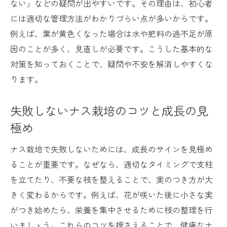
ない」などの疑問が出やすいです。その理由は、初心者
には適切な管理方法がわかりづらい点が多いからです。
例えば、葉が黄色くなった場合は水や肥料の過不足が原
因のことが多く、見直しが必要です。こうした基本的な
対策を知っておくことで、疑問や不安を解消しやすくな
ります。
失敗しないナス栽培のコツと成長の見
極め
ナス栽培で失敗しないためには、成長のサインを見極め
ることが重要です。なぜなら、適切なタイミングで支柱
を立てたり、不要な枝を整えることで、実のつき方が大
きく変わるからです。例えば、花が咲いた後に小さな実
がつき始めたら、栄養を集中させるために枝の整理を行
いましょう。これらのコツを押さえることで、健康なナ