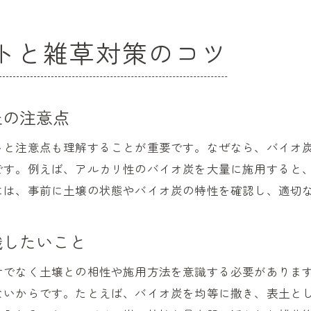
バイオ炭と微生物の関係性で雑草防止
微生物の働きとバイオ炭の雑草抑制力
トと雑草対策のコツ
バイオ炭と微生物活用で雑草の発芽を防ぐ
バイオ炭施用量と雑草対策のポイント
バイオ炭施用量で変わる雑草防止の効果
止の注意点
バイオ炭の適切な量と雑草対策のポイント
トと注意点も理解することが重要です。なぜなら、バイオ炭
施用量によるバイオ炭の雑草抑制力分析
です。例えば、アルカリ性のバイオ炭を大量に施用すると
バイオ炭施用量と雑草発生の関係を解説
には、事前に土壌の状態やバイオ炭の特性を確認し、適切
バイオ炭施用量の選び方と雑草防除の秘訣
バイオ炭施用量で雑草を効果的に抑える
識したいこと
バイオ炭を活用した最強の雑草防止策
けでなく土壌との相性や施用方法を意識する必要がありま
バイオ炭活用で実現する最強の雑草防止法
ないからです。たとえば、バイオ炭を均等に撒き、表土と
バイオ炭の効果を極める雑草対策の秘策