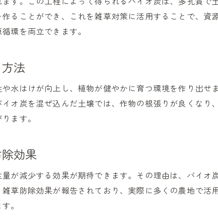
れます。この工程によって得られるバイオ炭は、多孔質で
バイオ炭と土壌改良で雑草を抑えるコツ
を作ることができ、これを雑草対策に活用することで、資
バイオ炭使い道の幅広さと雑草防除
源循環を両立できます。
バイオ炭の施用効果で雑草を抑える
バイオ炭の施用効果による雑草抑制の仕組み
る方法
バイオ炭施用後の土壌変化と雑草防止
性や水はけが向上し、植物が健やかに育つ環境を作り出せ
バイオ炭の効果を最大化する雑草対策法
バイオ炭を混ぜ込んだ土壌では、作物の根張りが良くなり
バイオ炭と雑草防除の実際の効果を解説
がります。
バイオ炭の効果的な施用で雑草を減らす
バイオ炭施用と雑草発生抑制の関係性
防除効果
バイオ炭と微生物が雑草防止に役立つ理由
バイオ炭と微生物の連携で雑草を防ぐ方法
生量が減少する効果が期待できます。その理由は、バイオ
る雑草防除効果が報告されており、実際に多くの農地で活
バイオ炭が微生物を活性化し雑草を抑制
ます。
バイオ炭・微生物の相乗効果と雑草対策