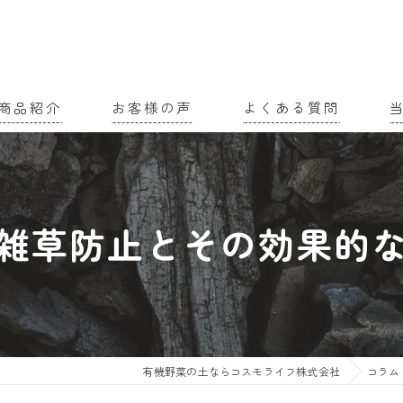
商品紹介
お客様の声
よくある質問
家
農
雑草防止とその効果的
有
土
有
有機野菜の土ならコスモライフ株式会社
コラム