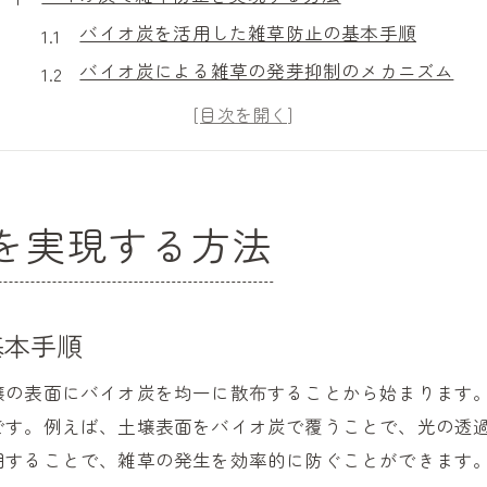
バイオ炭を活用した雑草防止の基本手順
バイオ炭による雑草の発芽抑制のメカニズム
バイオ炭で雑草を減らすポイントと注意点
バイオ炭の作り方と雑草対策の関連性
バイオ炭施用で土壌環境を整える方法
バイオ炭の農地施用による雑草防除効果
を実現する方法
バイオ炭のデメリットと雑草対策のコツ
バイオ炭のデメリットと雑草防止の注意点
バイオ炭使用時の雑草対策で意識したいこと
基本手順
雑草防止で気を付けたいバイオ炭の欠点
壌の表面にバイオ炭を均一に散布することから始まります
バイオ炭の効果とデメリットを比較検証
です。例えば、土壌表面をバイオ炭で覆うことで、光の透
バイオ炭のメリットと注意点を知る雑草管理
用することで、雑草の発生を効率的に防ぐことができます