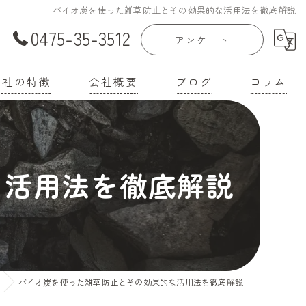
バイオ炭を使った雑草防止とその効果的な活用法を徹底解説
0475-35-3512
アンケート
当社の特徴
会社概要
ブログ
コラム
庭菜園
漫画特集
家
な活用法を徹底解説
機培養土
壌改良材
機肥料
バイオ炭を使った雑草防止とその効果的な活用法を徹底解説