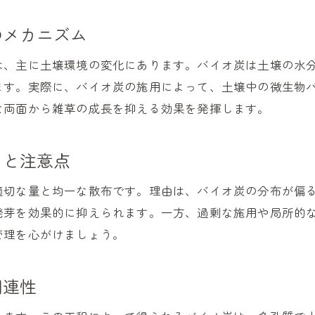
バイオ炭活用時の雑草対策コツと失敗例
バイオ炭の撒き方と雑草防止の秘訣
のメカニズム
バイオ炭の撒き方で変わる雑草防止効果
は、主に土壌環境の変化にあります。バイオ炭は土壌の水
バイオ炭施用量の目安と雑草対策の極意
ます。実際に、バイオ炭の施用によって、土壌中の微生物
バイオ炭と微生物を活かす撒き方のコツ
な両面から雑草の成長を抑える効果を発揮します。
雑草防止に最適なバイオ炭の使い方
バイオ炭の農地施用と雑草防除の実践法
トと注意点
バイオ炭撒き方の工夫で雑草を抑える方法
適切な量と均一な散布です。理由は、バイオ炭の分布が偏
雑草防止に活きるバイオ炭の使い道
発芽を効果的に抑えられます。一方、過剰な施用や局所的
バイオ炭の効果的な使い道と雑草防止
管理を心がけましょう。
バイオ炭を活用した雑草管理の実践ポイント
バイオ炭の農地活用で雑草を減らす方法
関連性
バイオ炭の応用例と雑草対策のアイデア