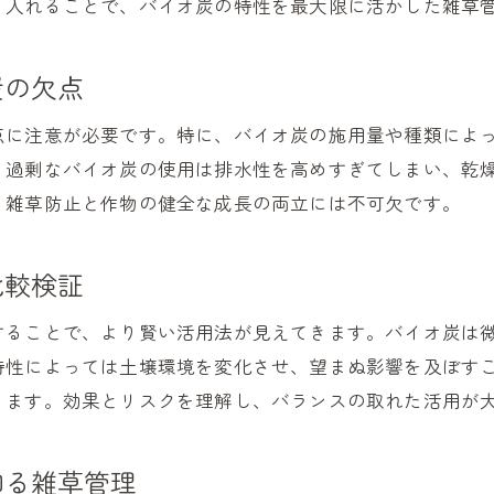
り入れることで、バイオ炭の特性を最大限に活かした雑草
バイオ炭と他資材の組み合わせによる雑草対策
バイオ炭で雑草を抑える最強の実践方法
炭の欠点
バイオ炭活用事例と最強雑草防止策の紹介
点に注意が必要です。特に、バイオ炭の施用量や種類によ
バイオ炭で最強の雑草防止を目指すポイント
、過剰なバイオ炭の使用は排水性を高めすぎてしまい、乾
、雑草防止と作物の健全な成長の両立には不可欠です。
比較検証
することで、より賢い活用法が見えてきます。バイオ炭は
特性によっては土壌環境を変化させ、望まぬ影響を及ぼす
ります。効果とリスクを理解し、バランスの取れた活用が
知る雑草管理