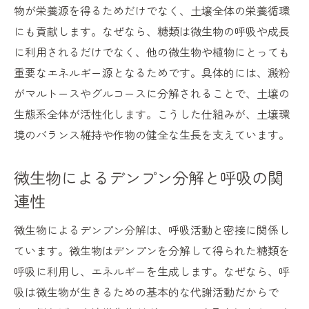
健康な土に導く微生物のパワーと実践法
物が栄養源を得るためだけでなく、土壌全体の栄養循環
土壌微生物の力で健康な土づくりを始める
にも貢献します。なぜなら、糖類は微生物の呼吸や成長
方法
に利用されるだけでなく、他の微生物や植物にとっても
重要なエネルギー源となるためです。具体的には、澱粉
デンプン分解力を高める堆肥や有機物の使
がマルトースやグルコースに分解されることで、土壌の
い方
生態系全体が活性化します。こうした仕組みが、土壌環
微生物のバランス維持と土壌環境の改善方
境のバランス維持や作物の健全な生長を支えています。
法
健康な土に必要な微生物の役割と実践例
微生物によるデンプン分解と呼吸の関
微生物資材を活用した土壌微生物の増やし
連性
方
微生物によるデンプン分解は、呼吸活動と密接に関係し
土壌微生物の働きを最大限に引き出すコツ
ています。微生物はデンプンを分解して得られた糖類を
デンプン分解を促す微生物の種類と特徴
呼吸に利用し、エネルギーを生成します。なぜなら、呼
土壌微生物で活躍するデンプン分解菌の特
吸は微生物が生きるための基本的な代謝活動だからで
徴