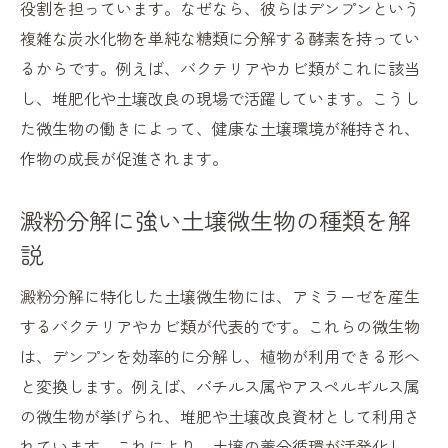
役割を担っています。なぜなら、彼らはデンプンという
複雑な炭水化物を単純な糖類に分解する酵素を持ってい
るからです。例えば、バクテリアやカビ類がこれに該当
し、堆肥化や土壌改良の現場で活躍しています。こうし
た微生物の働きによって、健康な土壌環境が維持され、
作物の成長が促進されます。
澱粉分解に強い土壌微生物の種類を解
説
澱粉分解に特化した土壌微生物には、アミラーゼを産生
するバクテリアやカビ類が代表的です。これらの微生物
は、デンプンを効率的に分解し、植物が利用できる形へ
と変換します。例えば、バチルス属やアスペルギルス属
の微生物が挙げられ、堆肥や土壌改良資材として利用さ
れています。これにより、土壌の養分循環が活発化し、