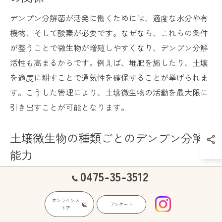
デンプン分解菌が活発に働くためには、適度な水分や有
機物、そして酸素が必要です。なぜなら、これらの条件
が整うことで微生物が増殖しやすくなり、デンプン分解
活性も高まるからです。例えば、堆肥を施したり、土壌
を適度に耕すことで通気性を確保することが挙げられま
す。こうした管理により、土壌微生物の活動を最大限に
引き出すことが可能となります。
土壌微生物の種類ごとのデンプン分解
能力
0475-35-3512
土壌微生物には、バクテリア、カビ、酵母など多様な種
類が存在し、それぞれデンプン分解能力に違いがありま
オンラインス
す。バクテリアは速やかにデンプンを分解し、養分循環
アンケート
トア
を促進する一方、カビ類は環境変化に強く安定した分解