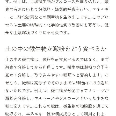
す。例えば、土壌微生物がグルコースを取り込むと、酸
澱粉分解に強い土壌微生物の種類を解説
素の有無に応じて好気的・嫌気的呼吸を行い、エネルギ
微生物がデンプンを分解する酵素の働き
ーと二酸化炭素などの副産物を生み出します。このプロ
デンプン分解菌の生息環境と土壌条件の関
セスは土壌の物理的・化学的性質の改善にも寄与し、健
係
全な土壌環境づくりに不可欠です。
土壌微生物の種類ごとのデンプン分解能力
土の中の微生物が澱粉をどう食べるか
微生物によるデンプン分解実験で見る違い
家庭菜園で微生物の澱粉分解力を高める方法
土の中の微生物は、澱粉を直接食べるのではなく、まず
土壌微生物の増やし方とデンプン分解促進
酵素で分解してから利用します。微生物は澱粉の分子を
策
細かく分解し、取り込みやすい糖類へと変換します。な
家庭菜園で使える微生物資材の選び方と使
ぜなら、澱粉は高分子でそのままでは細胞内に取り込め
い方
ないためです。例えば、微生物が分泌するアミラーゼが
澱粉を分解し、マルトースやグルコースといった小さな
デンプン分解を助ける有機物の投入ポイン
糖に変えます。これらの糖は、微生物の細胞膜を通じて
ト
吸収され、エネルギー源や構成成分として利用されま
土壌微生物の働きを活かす家庭菜園の工夫