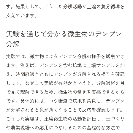
す。結果として、こうした分解活動が土壌の養分循環を
微生物のデンプン分解で収穫量アップを目
支えています。
指す
家庭菜園で実践する土壌微生物の管理方法
実験を通じて分かる微生物のデンプン
この記事で学ぶ土壌環境と微生物活用のコツ
分解
土壌微生物のデンプン分解で得られるメリ
実験では、微生物によるデンプン分解の様子を観察でき
ット
ます。例えば、デンプンを含む培地に土壌サンプルを加
健康な土壌環境づくりに微生物が不可欠な
え、時間経過とともにデンプンが分解される様子を確認
理由
します。なぜこの実験が有効かというと、分解過程を目
微生物の働きを家庭菜園や農業で活かす方
で見て理解できるため、微生物の働きを実感できるから
法
です。具体的には、ヨウ素液で培地を染色し、デンプン
デンプン分解を通じた土壌改善のポイント
が分解されると色が薄くなることで反応を確認します。
実践で役立つ土壌微生物活用のコツまとめ
こうした実験は、土壌微生物の活動を評価し、土づくり
土壌微生物と澱粉分解の知識を今後に活か
や農業現場への応用につなげるための基礎的な方法で