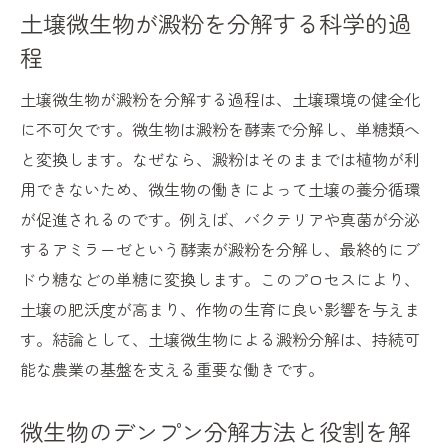
土壌微生物が澱粉を分解する科学的過
徴
程
微生物が澱粉を分解して生成されるものは
何か
土壌微生物が澱粉を分解する過程は、土壌環境の健全化
澱粉分解に強い微生物の働きとその重要性
に不可欠です。微生物は澱粉を酵素で分解し、単糖類へ
微生物のデンプン分解実験で見る活動の違
と変換します。なぜなら、澱粉はそのままでは植物が利
い
用できないため、微生物の働きによって土壌の養分循環
土壌微生物の多様な働きとデンプン分解力
が促進されるのです。例えば、バクテリアや真菌が分泌
するアミラーゼという酵素が澱粉を分解し、最終的にブ
微生物による澱粉分解は土づくりの鍵となる
ドウ糖などの単糖に変換します。このプロセスにより、
微生物のデンプン分解が土壌改良に与える
土壌の肥沃度が高まり、作物の生育に良い影響を与えま
効果
す。結論として、土壌微生物による澱粉分解は、持続可
土壌微生物の活性化で健康な土を実現する
能な農業の基盤を支える重要な働きです。
方法
デンプン分解による栄養循環と土壌環境の
微生物のデンプン分解方法と役割を解
改善