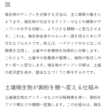
説
土壌微生物の働きが作物生育を支える理由
微生物がデンプンを分解する方法は、主に酵素の働きに
微生物資材で土壌の澱粉分解力を高めるコ
よります。微生物が分泌するアミラーゼなどの酵素がデ
ツ
ンプンの分子を切断し、より小さな糖類へと変化させま
健康な土に導くための微生物活用術
す。これは、微生物自身がエネルギー源を得るために不
糖になる過程を微生物実験で観察してみよう
可欠なプロセスです。例えば、バクテリアやカビはこの
土壌微生物が澱粉を糖に変える実験手順
酵素を活用し、土壌中の有機物を効率的に分解します。
デンプン分解を観察する中学生向け実験の
これにより、土壌中の栄養素が循環し、植物が吸収しや
工夫
すい形へと変化します。微生物のデンプン分解は、土壌
微生物の働きと糖化の過程を実験で学ぶ
の肥沃度を高め、健全な土づくりに寄与するのです。
実験考察で明らかにする微生物の分解力
土壌微生物が澱粉を糖へ変える仕組み
微生物のデンプン分解実験で知る糖への変
化
土壌微生物はアミラーゼなどの分解酵素を使い、澱粉を
土壌微生物の活動を観察するポイント
ブドウ糖などの糖類へ変換します。この仕組みは、微生