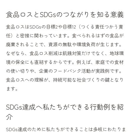
国内で進むSDGs食料問題への取り組み例
食品ロスとSDGsのつながりを知る意義
SDGsと日本の食生活改善のポイント
日本で私たちにできるSDGs実践法を紹介
食品ロスはSDGsの目標2や目標12（つくる責任つかう責
任）と密接に関わっています。食べられるはずの食品が
日本発のSDGs食料対策と今後の課題
廃棄されることで、資源の無駄や環境負荷が生じます。
持続可能な農業が食料問題を変える鍵
なぜなら、食品ロス削減は飢餓対策だけでなく、地球環
SDGsと持続可能な農業の密接な関係性
境の保全にも直結するからです。例えば、家庭での食材
持続可能な農業がSDGs食料問題を解決へ
の使い切りや、企業のフードバンク活動が実践例です。
私たちにできるSDGs推進の農業支援方法
食品ロスへの理解が、持続可能な社会づくりの鍵となり
SDGs視点で考える環境配慮型農業の重要性
ます。
農業分野のSDGs取り組み事例を解説
SDGs達成へ私たちができる行動例を紹
SDGs達成を目指す農業の未来展望
介
日常から始めるSDGs飢餓ゼロへの一歩
SDGs飢餓ゼロ実現に向けた日常の工夫
SDGs達成のために私たちができることは多岐にわたりま