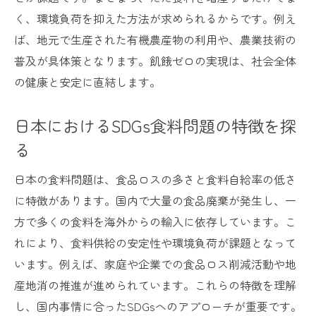
SDGsと健康を意識した食生活のすすめ
く、環境負荷を抑えた方法が求められるからです。例え
ば、地元で生産された有機農産物の利用や、農業技術の
SDGs観点から選ぶ持続可能な食材の選択
普及が具体策となります。飢餓ゼロの実現は、社会全体
職場や家庭で取り組むSDGs食生活改革
の健康と安定に直結します。
現状を知り行動する飢餓対策のヒント
SDGs飢餓対策の現状と私たちの役割
日本におけるSDGs食料問題の特徴を探
SDGs達成へ向けた身近な行動の始め方
る
飢餓問題を考えるうえでのSDGs情報整理
日本の食料問題は、食品ロスの多さと食料自給率の低さ
SDGs飢餓ゼロへつなぐ啓発活動の工夫
に特徴があります。国内で大量の食品廃棄が発生し、一
SNSで広がるSDGs飢餓対策の事例紹介
方で多くの食料を海外からの輸入に依存しています。こ
SDGsと飢餓をテーマにした情報発信の方法
れにより、食料供給の安定性や環境負荷が課題となって
日本におけるSDGs食料問題の現実とは
います。例えば、家庭や企業での食品ロス削減活動や地
日本のSDGs食料問題が抱える現状分析
産地消の推進が進められています。これらの特徴を理解
SDGsの視点から見る日本の食品ロス事情
し、国内事情に合ったSDGsへのアプローチが重要です。