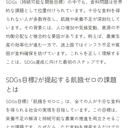
SDGs（持続可能な開発目標）の中でも、食料問題は世界
SDGs視点から見る飢餓ゼロの問題点整理
的な課題として位置付けられています。十分な食料を得
SDGsの飢餓対策が社会へ与える影響
られない人が多数存在し、飢餓や栄養不足が深刻化して
います。その背景には、人口増加や気候変動、資源の不
食品ロス削減がSDGs達成へ導く理由
均衡分配など複合的な要因があります。例えば、農業生
SDGs目標12と食品ロス削減の関係を解説
産の効率化が進む一方で、途上国ではインフラ不足や貧
食品ロスがSDGsと食料問題に及ぼす影響
困が食料確保を妨げています。これらを正しく理解する
SDGs達成へ向けた食品ロス削減の重要性
ことは、SDGs達成に向けた最初のステップです。
私たちにできるSDGs食品ロス対策の工夫
世界と日本のSDGs食品ロス事情を比較
SDGs目標2が提起する飢餓ゼロの課題
SDGs視点で考える食品ロス削減の事例
とは
私たちにできるSDGs食生活の改善策
SDGs目標2「飢餓をゼロに」は、全ての人が十分な食料
SDGs食生活改善の基本ポイントを解説
を得られる社会の実現を目指しています。この目標は、
私たちが日常でできるSDGs実践行動例
栄養不足の解消と持続可能な農業の推進を両立させるこ
食料問題解決に役立つSDGs食習慣の工夫
とが課題です。なぜなら、ただ食料を増産するだけでな