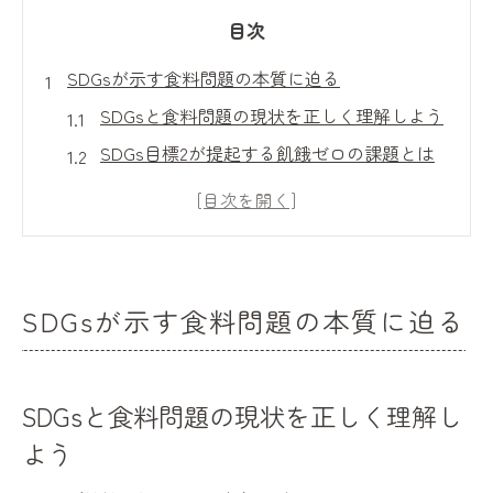
目次
SDGsが示す食料問題の本質に迫る
SDGsと食料問題の現状を正しく理解しよう
SDGs目標2が提起する飢餓ゼロの課題とは
日本におけるSDGs食料問題の特徴を探る
食品ロスとSDGsのつながりを知る意義
SDGs達成へ私たちができる行動例を紹介
SDGs観点から見る世界の食生活の変化
SDGsが示す食料問題の本質に迫る
飢餓ゼロへの道とSDGs目標2の挑戦
SDGs目標2が飢餓解消に果たす役割とは
SDGsと食料問題の現状を正しく理解し
世界の飢餓問題とSDGs達成の現状を考察
よう
私たちにできるSDGs飢餓ゼロへの実践例
SDGs2番目標に沿った取り組みの具体策