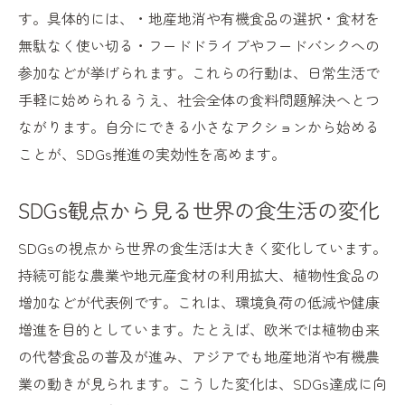
毎日の食卓でできるSDGs実践例の紹介
す。具体的には、・地産地消や有機食品の選択・食材を
家庭で始めるSDGs食品ロス削減の方法
無駄なく使い切る・フードドライブやフードバンクへの
参加などが挙げられます。これらの行動は、日常生活で
SDGsを意識した買い物習慣の見直し方
手軽に始められるうえ、社会全体の食料問題解決へとつ
SDGs活動を仲間と広げるコミュニケーショ
ながります。自分にできる小さなアクションから始める
ン
ことが、SDGs推進の実効性を高めます。
今日からできるSDGs飢餓対策の第一歩
SDGs観点から見る世界の食生活の変化
SDGsの視点から世界の食生活は大きく変化しています。
持続可能な農業や地元産食材の利用拡大、植物性食品の
増加などが代表例です。これは、環境負荷の低減や健康
増進を目的としています。たとえば、欧米では植物由来
の代替食品の普及が進み、アジアでも地産地消や有機農
業の動きが見られます。こうした変化は、SDGs達成に向