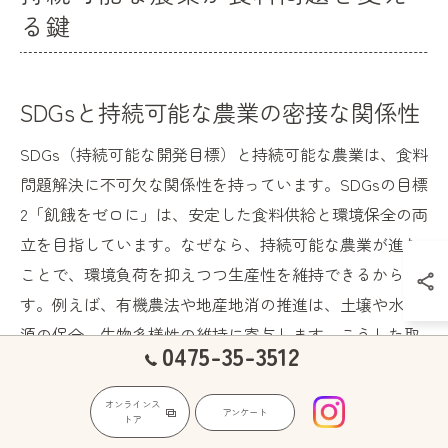
る鍵
SDGsと持続可能な農業の密接な関係性
SDGs（持続可能な開発目標）と持続可能な農業は、食料
問題解決に不可欠な関係性を持っています。SDGsの目標
2「飢餓をゼロに」は、安定した食料供給と環境保全の両
立を目指しています。なぜなら、持続可能な農業が進む
ことで、環境負荷を抑えつつ生産性を維持できるからで
す。例えば、有機農法や地産地消の推進は、土壌や水資
源の保全、生物多様性の維持に寄与します。こうした取
0475-35-3512
り組みが、長期的な食料安全保障に直結し、世界規模で
の飢餓問題の解決にも繋がるのです。
オンラインス
アンケート
トア