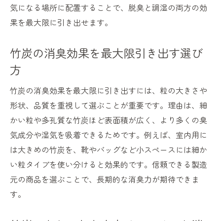
気になる場所に配置することで、脱臭と調湿の両方の効
竹炭メンテナンスで長持ちさせるコツを紹
果を最大限に引き出せます。
介
竹炭を効果的に復活させるポイントと手順
竹炭の消臭効果を最大限引き出す選び
消臭竹炭の復活方法は本当に簡単なのか検
方
証
竹炭の消臭効果を最大限に引き出すには、粒の大きさや
竹炭の消臭効果を維持するお手入れ習慣
形状、品質を重視して選ぶことが重要です。理由は、細
手間なく竹炭の消臭力を維持するコツとは
かい粒や多孔質な竹炭ほど表面積が広く、より多くの臭
竹炭の消臭力を手軽に保つ日常ケア術
気成分や湿気を吸着できるためです。例えば、室内用に
竹炭のメンテナンスを時短で行う方法
は大きめの竹炭を、靴やバッグなど小スペースには細か
竹炭の脱臭効果を長く維持するポイント
い粒タイプを使い分けると効果的です。信頼できる製造
忙しい人向けの簡単竹炭ケアのすすめ
元の商品を選ぶことで、長期的な消臭力が期待できま
竹炭の消臭効果を落とさない保存法
す。
竹炭を使い続けるためのメンテナンスの基