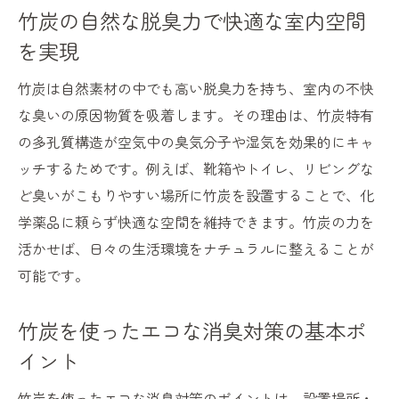
竹炭の消臭効果が続く理由と期間の目安
竹炭の自然な脱臭力で快適な室内空間
竹炭の消臭効果が長持ちする仕組みとは
を実現
竹炭消臭効果の期間と持続性を徹底解説
竹炭は自然素材の中でも高い脱臭力を持ち、室内の不快
竹炭の効果を保つための正しい使い方
な臭いの原因物質を吸着します。その理由は、竹炭特有
竹炭消臭効果の持続時間を比較してみよう
の多孔質構造が空気中の臭気分子や湿気を効果的にキャ
竹炭の脱臭力が落ちるサインと対策方法
ッチするためです。例えば、靴箱やトイレ、リビングな
竹炭の消臭効果を長持ちさせるコツ
ど臭いがこもりやすい場所に竹炭を設置することで、化
学薬品に頼らず快適な空間を維持できます。竹炭の力を
おしゃれインテリアにも最適な竹炭活用術
活かせば、日々の生活環境をナチュラルに整えることが
竹炭で叶えるおしゃれな消臭インテリア実
可能です。
例
竹炭を使った簡単インテリアアレンジ術
竹炭を使ったエコな消臭対策の基本ポ
脱臭竹炭で楽しむ自然素材の空間づくり
イント
竹炭インテリアの工夫で消臭効果もアップ
竹炭を使ったエコな消臭対策のポイントは、設置場所・