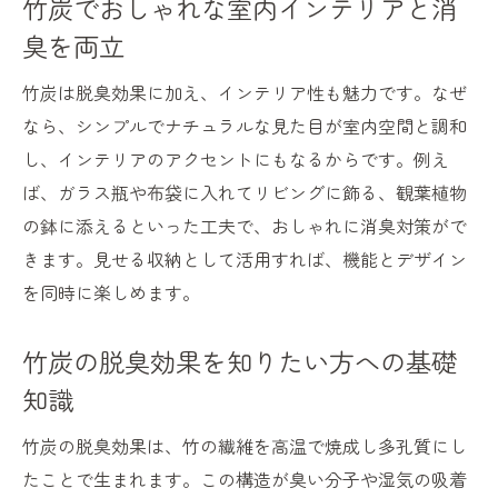
竹炭でおしゃれな室内インテリアと消
本
臭を両立
効果が薄れた竹炭の見極めと再利用アイデア
竹炭の消臭効果が落ちたサインの見分け方
竹炭は脱臭効果に加え、インテリア性も魅力です。なぜ
役目を終えた竹炭の再利用アイデア集
なら、シンプルでナチュラルな見た目が室内空間と調和
竹炭の脱臭力が薄れた時の対処法とは
し、インテリアのアクセントにもなるからです。例え
ば、ガラス瓶や布袋に入れてリビングに飾る、観葉植物
再利用できる竹炭の使い道と注意点
の鉢に添えるといった工夫で、おしゃれに消臭対策がで
土壌還元など竹炭再利用のおすすめ方法
きます。見せる収納として活用すれば、機能とデザイン
竹炭の消臭効果がなくなった後の活用術
を同時に楽しめます。
快適空間を実現する竹炭脱臭の総まとめ
竹炭で快適空間を叶える脱臭テクニック総
竹炭の脱臭効果を知りたい方への基礎
括
知識
竹炭の脱臭効果とメンテナンスのポイント
竹炭の脱臭効果は、竹の繊維を高温で焼成し多孔質にし
まとめ
たことで生まれます。この構造が臭い分子や湿気の吸着
竹炭消臭の効果的な活用法を振り返る