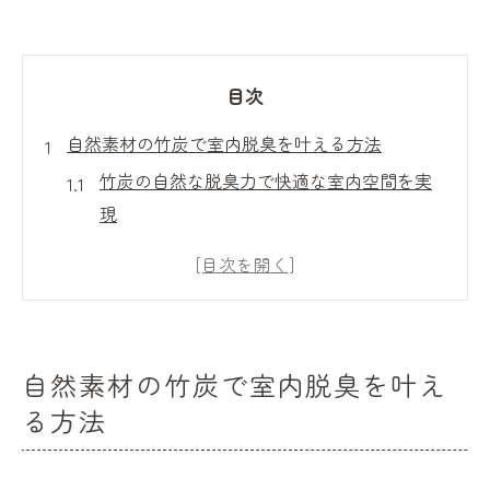
目次
自然素材の竹炭で室内脱臭を叶える方法
竹炭の自然な脱臭力で快適な室内空間を実
現
竹炭を使ったエコな消臭対策の基本ポイン
ト
竹炭が持つ脱臭・調湿効果の活かし方
竹炭の消臭効果を最大限引き出す選び方
自然素材の竹炭で室内脱臭を叶え
竹炭でおしゃれな室内インテリアと消臭を
る方法
両立
竹炭の脱臭効果を知りたい方への基礎知識