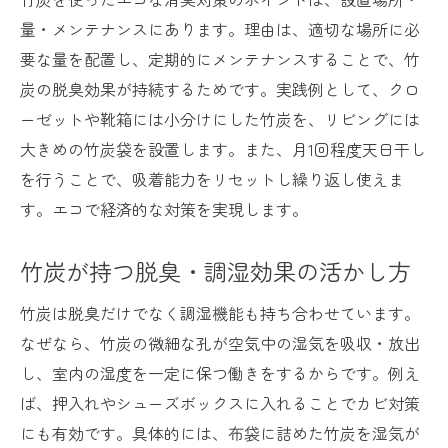
竹炭を使ったエコなインテリアの魅力
量・メンテナンスにあります。理由は、適切な場所に必
竹炭消臭インテリアのおすすめ活用シーン
要な量を配置し、定期的にメンテナンスすることで、竹
消臭力を最大に引き出す竹炭の設置ポイント
炭の脱臭効果が持続するためです。実践例として、クロ
竹炭の消臭効果を高める設置場所の選び方
ーゼットや靴箱には小分けにした竹炭を、リビングには
竹炭を効果的に配置するためのポイント
大きめの竹炭袋を設置します。また、月1回程度天日干し
靴箱や部屋に最適な竹炭の置き方を解説
を行うことで、吸着能力をリセットし繰り返し使えま
竹炭の脱臭力を引き出す設置環境とは
す。エコで経済的な対策を実現します。
竹炭の消臭効果が実感できる配置の工夫
竹炭が持つ脱臭・調湿効果の活かし方
竹炭設置時に気をつけたい注意点とコツ
竹炭の効果を復活させる手軽なメンテナンス法
竹炭は脱臭だけでなく調湿機能も持ち合わせています。
竹炭の消臭効果を復活させる天日干しの方
なぜなら、竹炭の微細な孔が空気中の湿気を吸収・放出
法
し、室内の湿度を一定に保つ働きをするからです。例え
ば、押入れやシューズボックスに入れることでカビ対策
竹炭の脱臭力を簡単に回復させるメンテナ
にも有効です。具体的には、布袋に詰めた竹炭を湿気が
ンス