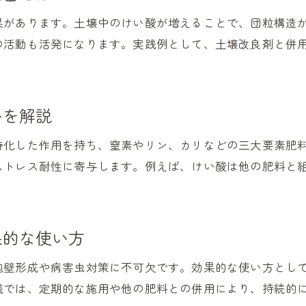
けい酸による土壌改善と環境保全の効果
果があります。土壌中のけい酸が増えることで、団粒構造
けい酸を使った持続可能な家庭菜園の始め方
の活動も活発になります。実践例として、土壌改良剤と併
環境負荷を減らすけい酸の選び方
けい酸肥料の種類と特徴を知ろう
けい酸肥料の主な種類と選び方のポイント
いを解説
有機系けい酸肥料と無機系肥料の違い
特化した作用を持ち、窒素やリン、カリなどの三大要素肥
けい酸肥料の成分や特徴を徹底解説
ストレス耐性に寄与します。例えば、けい酸は他の肥料と
野菜に適したけい酸肥料の見分け方
けい酸肥料の使い方と施用時の注意点
けい酸肥料の効果を最大限に引き出す方法
果的な使い方
過剰なけい酸がもたらす影響と対策
けい酸の過剰施用が植物に及ぼす影響
胞壁形成や病害虫対策に不可欠です。効果的な使い方とし
践では、定期的な施用や他の肥料との併用により、持続的
過剰なけい酸による土壌バランスの乱れ