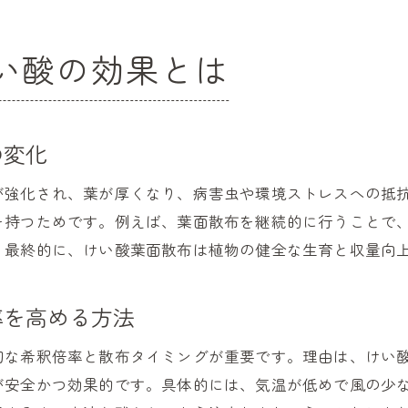
けい酸肥料を適量使うための管理ポイント
けい酸過剰時の野菜の症状と見分け方
い酸の効果とは
けい酸の適切な施用量と調整方法
けい酸過剰を防ぐための日常管理の工夫
家庭菜園で実感するけい酸の利点とは
の変化
家庭菜園でけい酸を活かす具体的な方法
が強化され、葉が厚くなり、病害虫や環境ストレスへの抵
けい酸が家庭菜園の生育環境を改善
を持つためです。例えば、葉面散布を継続的に行うことで
けい酸を使った家庭菜園の収穫体験談
。最終的に、けい酸葉面散布は植物の健全な生育と収量向
家庭菜園に適したけい酸肥料選びのコツ
けい酸利用で病害虫に強い野菜を育てる
率を高める方法
家庭菜園初心者におすすめのけい酸活用術
切な希釈倍率と散布タイミングが重要です。理由は、けい
持続可能な栽培へ導くけい酸の新常識
が安全かつ効果的です。具体的には、気温が低めで風の少
けい酸が導く持続可能な農業の未来像