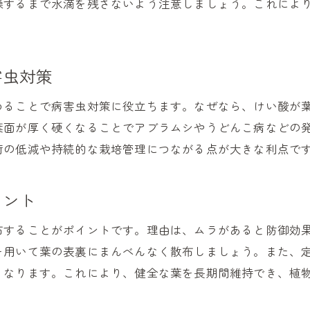
燥するまで水滴を残さないよう注意しましょう。これによ
けい酸活用で実現する省資源栽培のポイント
けい酸と環境保全を両立する方法を解説
けい酸がもたらす持続可能な土壌改良の秘訣
害虫対策
けい酸の新たな役割と今後の展望について
めることで病害虫対策に役立ちます。なぜなら、けい酸が
けい酸で目指すこれからの安心栽培
葉面が厚く硬くなることでアブラムシやうどんこ病などの
荷の低減や持続的な栽培管理につながる点が大きな利点で
イント
布することがポイントです。理由は、ムラがあると防御効
を用いて葉の表裏にまんべんなく散布しましょう。また、
くなります。これにより、健全な葉を長期間維持でき、植