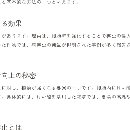
える基本的な方法の一つといえます。
実践しやすいけい酸葉面散布のタイミング
野菜づくりに生きるけい酸の力を解説
える効果
野菜におけるけい酸の成長促進効果とは
きがあります。理由は、細胞壁を強化することで害虫の侵
けい酸肥料が野菜の品質向上に役立つ理由
した作物では、病害虫の発生が抑制された事例が多く報告
けい酸と野菜の根張り強化の関係を考察
けい酸の施用で野菜の収量が安定するポイント
けい酸肥料を野菜栽培に活かすコツ
性向上の秘密
野菜栽培でけい酸を選ぶ際の注意点
スに対し、植物が強くなる要因の一つです。細胞内にけい
環境に優しいけい酸活用法のすすめ
す。具体的には、けい酸を活用した栽培では、夏場の高温
けい酸で実現する環境に配慮した栽培法
けい酸活用が農薬削減につながる理由
けい酸と有機肥料の組み合わせのメリット
理由とは