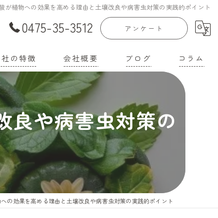
酸が植物への効果を高める理由と土壌改良や病害虫対策の実践的ポイント
0475-35-3512
アンケート
当社の特徴
会社概要
ブログ
コラム
庭菜園
漫画特集
改良や病害虫対策の
家
機培養土
壌改良材
機肥料
物への効果を高める理由と土壌改良や病害虫対策の実践的ポイント