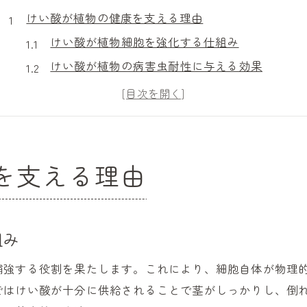
けい酸が植物の健康を支える理由
けい酸が植物細胞を強化する仕組み
けい酸が植物の病害虫耐性に与える効果
けい酸による植物のストレス耐性向上の秘密
けい酸が土壌環境改善に役立つ理由とは
けい酸の働きと他の肥料との違いを解説
植物に必要なけい酸の役割と効果的な使い方
を支える理由
葉面散布で広がるけい酸の効果とは
けい酸葉面散布がもたらす植物の変化
葉面散布によるけい酸の吸収効率を高める方法
組み
けい酸葉面散布で期待できる病害虫対策
補強する役割を果たします。これにより、細胞自体が物理
植物の葉を守るけい酸の活用ポイント
ではけい酸が十分に供給されることで茎がしっかりし、倒
けい酸葉面散布と従来の肥料の違い