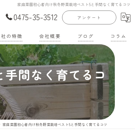
家庭菜園初心者向け秋冬野菜栽培ベスト5と手間なく育てるコツ
0475-35-3512
アンケート
当社の特徴
会社概要
ブログ
コラム
庭菜園
漫画特集
と手間なく育てるコ
家
機培養土
壌改良材
機肥料
家庭菜園初心者向け秋冬野菜栽培ベスト5と手間なく育てるコツ