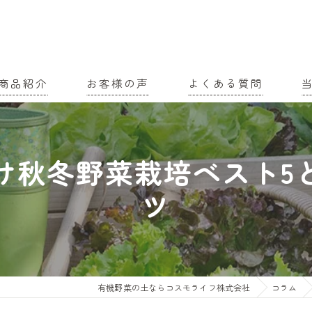
商品紹介
お客様の声
よくある質問
家
け秋冬野菜栽培ベスト5
農
ツ
有
土
有
有機野菜の土ならコスモライフ株式会社
コラム