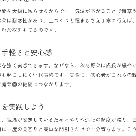
家庭菜園で秋冬野菜を通して学ぶ成長の楽しさ
手間を大幅に減らせるからです。気温が下がることで雑草
秋冬の家庭菜園で広がる健康的な食生活の魅力
松菜は耐寒性があり、土づくりと種まきさえ丁寧に行えば
家庭菜園を続けることで得られる秋冬野菜の満足感
しむ余裕をもてるのです。
秋冬家庭菜園で暮らしが豊かになる理由と発見
る手軽さと安心感
感を強く実感できます。なぜなら、秋冬野菜は成長が緩や
害も起こしにくい代表格です。実際に、初心者がこれらの
家庭菜園の継続につながります。
フを実践しよう
は、気温が安定しているため水やりや追肥の頻度が減り、
週に一度の見回りと簡単な間引きだけで十分育ちます。こ