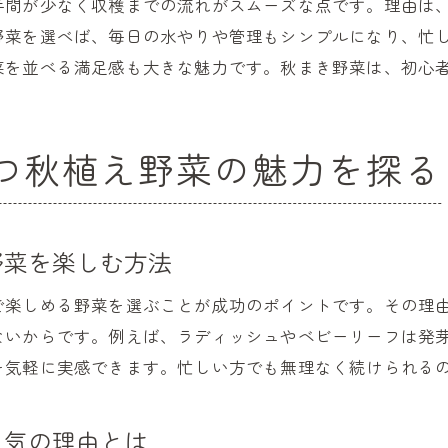
手間が少なく収穫までの流れがスムーズな点です。理由は
家庭菜園で秋冬野菜の防虫対策を簡単に実践する方
野菜を選べば、毎日の水やりや管理もシンプルになり、忙
虫の被害が少ない秋冬家庭菜園向き野菜の特徴
菜を並べる満足感も大きな魅力です。秋まき野菜は、初心
安心して楽しむ秋冬野菜家庭菜園の基本ポイント
今から始める秋まき家庭菜園のポイントまとめ
つ秋植え野菜の魅力を探る
家庭菜園初心者が秋まきで押さえるべき準備ポイン
今からでも間に合う秋冬野菜家庭菜園の始め方
家庭菜園で秋まき野菜を成功させる栽培計画
野菜を楽しむ方法
初心者が迷わない秋まき家庭菜園のスケジュール管
秋まき家庭菜園で実践したい簡単な育て方の工夫
で楽しめる野菜を選ぶことが成功のポイントです。その理
これから始める家庭菜園初心者向け秋野菜まとめ
ないからです。例えば、ラディッシュやベビーリーフは発
秋冬野菜栽培で実感する家庭菜園の楽しさとは
を気軽に実感できます。忙しい方でも無理なく続けられる
家庭菜園で秋冬野菜を育てる喜びと収穫の感動
人気の理由とは
初心者が感じる秋冬家庭菜園の魅力的な体験談