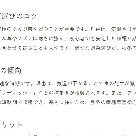
秋の家庭菜園で押さえたい野菜管理のコツ
家庭菜園初心者が知っておきたい秋野菜の特徴
菜選びのコツ
10月11月におすすめの家庭菜園野菜ガイド
寒性のある野菜を選ぶことが重要です。理由は、気温や日
家庭菜園で10月に植える秋野菜の選び方ガイド
れん草やミズナは寒さに強く、初心者でも安定した収穫が
11月に始める家庭菜園初心者向け野菜特集
に合わせて選ぶことも大切です。適切な野菜選びが、秋冬
10月11月の家庭菜園で失敗しない野菜栽培法
家庭菜園初心者が押さえるべき秋まき野菜の種類
菜の傾向
今から植える家庭菜園おすすめ秋冬野菜実例
に最適な時期です。理由は、気温が下がることで虫の発生が
家庭菜園で楽しむ10月11月の旬野菜リスト
「ラディッシュ」などの種まきが推奨されます。また、プ
虫がつきにくい秋冬野菜で安心家庭菜園生活
は短期間で収穫でき、寒さに強いため、秋冬の家庭菜園初
家庭菜園初心者向け虫がつきにくい秋冬野菜の選択
秋冬の家庭菜園で虫害リスクを減らす工夫とポイン
メリット
初心者でも安心な虫がつきにくい野菜選びのコツ