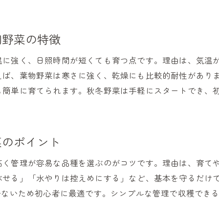
ほったらかしで育つ秋冬野菜の家庭菜園体験談
プランターで楽しむ秋冬の家庭菜園アイデア
プランター家庭菜園で秋冬野菜を手軽に始めるコツ
園野菜の特徴
初心者向けプランター栽培の秋植え野菜アイデア
温に強く、日照時間が短くても育つ点です。理由は、気温
省スペースでも楽しめる秋冬家庭菜園の工夫
えば、葉物野菜は寒さに強く、乾燥にも比較的耐性があり
家庭菜園初心者が実践するプランター選びのポイン
も簡単に育てられます。秋冬野菜は手軽にスタートでき、
秋冬におすすめのプランター用家庭菜園野菜
ベランダで楽しむ秋冬の家庭菜園実践ガイド
初心者向け秋の簡単野菜選びと育て方のコツ
菜のポイント
家庭菜園初心者が失敗しにくい秋野菜の選び方
高く管理が容易な品種を選ぶのがコツです。理由は、育て
秋に植える簡単野菜で家庭菜園を楽しむ方法
ぶせる」「水やりは控えめにする」など、基本を守るだけ
初心者でも安心の秋冬家庭菜園育て方アドバイス
少ないため初心者に最適です。シンプルな管理で収穫でき
家庭菜園で秋野菜を簡単に育てる基本ポイント