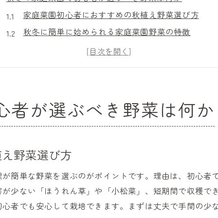
家庭菜園初心者におすすめの秋植え野菜選び方
秋冬に簡単に始められる家庭菜園野菜の特徴
初心者でも育てやすい秋植え野菜のポイント
秋冬の家庭菜園で失敗しない野菜選びのコツ
10月11月に家庭菜園で植える野菜の傾向
秋まき野菜で家庭菜園を始めるメリット
心者が選ぶべき野菜は何か
ほったらかしでも育つ秋植え野菜の魅力を探る
家庭菜園で手間いらずの秋植え野菜を楽しむ方法
ほったらかし家庭菜園が秋冬に人気の理由とは
植え野菜選び方
初心者向け秋植え野菜で実感する手軽さと安心感
理が簡単な野菜を選ぶのがポイントです。理由は、初心者
秋植え野菜で時短家庭菜園ライフを実践しよう
害が少ない「ほうれん草」や「小松菜」、短期間で収穫で
家庭菜園でも育てやすい秋植え野菜の選び方
初心者でも安心して栽培できます。まずは丈夫で手間の少