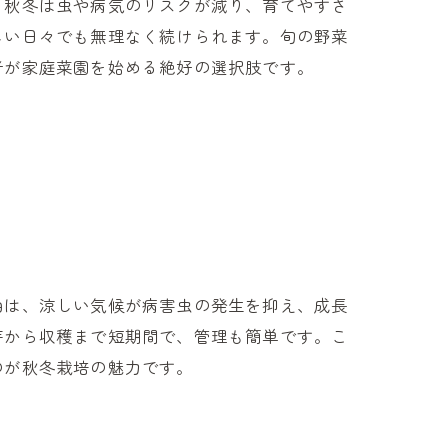
、秋冬は虫や病気のリスクが減り、育てやすさ
法
しい日々でも無理なく続けられます。旬の野菜
者が家庭菜園を始める絶好の選択肢です。
ト
理
由は、涼しい気候が病害虫の発生を抑え、成長
芽から収穫まで短期間で、管理も簡単です。こ
のが秋冬栽培の魅力です。