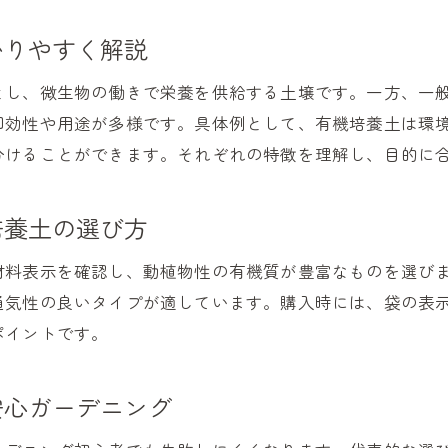
観葉植物にも使える有機培養土活用術
ガーデニングに最適な有機培養土の特徴とは
かりやすく解説
ガーデニングに適した有機培養土の条件とは
とし、微生物の働きで栄養を供給する土壌です。一方、一
保水力・通気性に優れた有機培養土の見分け方
即効性や用途が多様です。具体例として、有機培養土は環
有機培養土の成分と健康な植物育成への影響
分けることができます。それぞれの特徴を理解し、目的に
有機肥料の欠点を知って上手に活用する方法
有機培養土おすすめ商品の選び方ガイド
培養土の選び方
植物別に考える有機培養土のベストな特徴
材料表示を確認し、動植物性の有機質が豊富なものを選び
有機培養土ならではの効果的な植物育成法
通気性の良いタイプが適しています。購入時には、袋の表
有機培養土で花や野菜を元気に育てる方法
ポイントです。
根腐れを防ぐ有機培養土の水やり管理術
有機培養土のメリットを活かした育成テクニック
安心ガーデニング
観葉植物にも合う有機培養土の活用ポイント