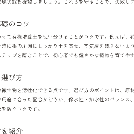
乾燥状態を確認しましょう。これらを守ることで、失敗し
ガーデニング成功のための有機培養土選び
有機培養土で色鮮やかな花や野菜を育てる方法
基礎のコツ
初心者が実践できる有機培養土ガーデニング術
わせて有機培養土を使い分けることがコツです。例えば、
有機培養土を活かした失敗しない育成ポイント
け時に根の周囲にしっかり土を寄せ、空気層を残さないよ
ステップを踏むことで、初心者でも健やかな植物を育てや
と選び方
の微生物を活性化できる点です。選び方のポイントは、原
や用途に合った配合かどうか、保水性・排水性のバランス
敗を防ぐコツです。
方を紹介