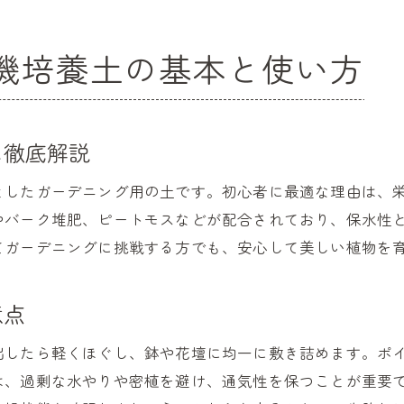
有機肥料の欠点と害虫発生のリスクを解説
健康な植物を守る有機培養土の衛生管理
機培養土の基本と使い方
有機培養土で失敗しない害虫予防のポイント
有機培養土の自作アイデアと実践方法を解説
自宅でできる有機培養土の作り方と注意点
に徹底解説
有機培養土作りに必要な材料と配合のコツ
としたガーデニング用の土です。初心者に最適な理由は、
実践しやすい有機培養土自作の手順を紹介
やバーク堆肥、ピートモスなどが配合されており、保水性
花と野菜に使える有機培養土自作のポイント
てガーデニングに挑戦する方でも、安心して美しい植物を
自作有機培養土でガーデニングを楽しむ方法
初心者でも安心な有機培養土自作の工夫
意点
美しい植物を育てる有機培養土ガーデニングの極意
出したら軽くほぐし、鉢や花壇に均一に敷き詰めます。ポ
美しい植物を育てる有機培養土活用の秘訣
は、過剰な水やりや密植を避け、通気性を保つことが重要
有機培養土を使った長期間の健康維持術