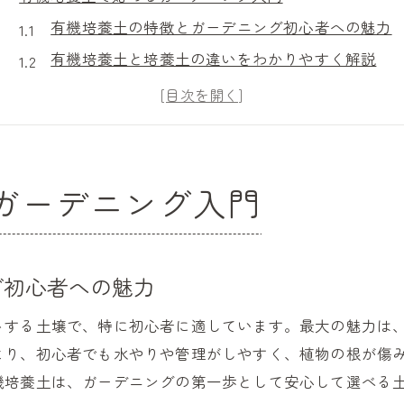
有機培養土の特徴とガーデニング初心者への魅力
有機培養土と培養土の違いをわかりやすく解説
ホームセンターで手に入る有機培養土の選び方
おすすめの有機培養土で育てる安心ガーデニング
有機培養土を使った失敗しにくい植物の始め方
有機培養土で環境に優しい栽培を楽しむコツ
ガーデニング入門
初心者が知りたい有機培養土の基本と使い方
有機培養土とは何か初心者向けに徹底解説
有機培養土の正しい使い方と注意点
グ初心者への魅力
花と野菜の有機培養土を使った基礎のコツ
トする土壌で、特に初心者に適しています。最大の魅力は
有機培養土のおすすめポイントと選び方
より、初心者でも水やりや管理がしやすく、植物の根が傷
培養土と有機培養土の使い分け方を紹介
機培養土は、ガーデニングの第一歩として安心して選べる