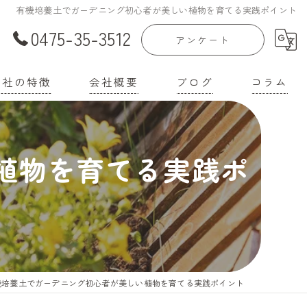
有機培養土でガーデニング初心者が美しい植物を育てる実践ポイント
0475-35-3512
アンケート
当社の特徴
会社概要
ブログ
コラム
庭菜園
漫画特集
植物を育てる実践ポ
家
機培養土
壌改良材
機肥料
機培養土でガーデニング初心者が美しい植物を育てる実践ポイント