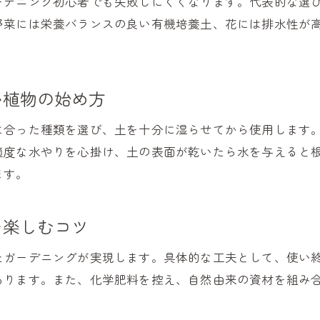
ーデニング初心者でも失敗しにくくなります。代表的な選
有機培養土を使った病害虫対策の基本
野菜には栄養バランスの良い有機培養土、花には排水性が
成長を促す有機培養土の使い方とコツ
失敗しないための有機培養土選びのコツ
初心者向け有機培養土選びのポイント解説
い植物の始め方
ホームセンターで失敗しない有機培養土の見極め
に合った種類を選び、土を十分に湿らせてから使用します
有機培養土おすすめ商品の選定基準を紹介
適度な水やりを心掛け、土の表面が乾いたら水を与えると
植物別に合う有機培養土の選び方とは
ます。
有機培養土の成分ラベルの見方と選択法
失敗しない有機培養土の使い方と注意点
を楽しむコツ
害虫やコバエ対策に役立つ有機培養土の管理法
有機培養土で発生しやすいコバエの対策法
たガーデニングが実現します。具体的な工夫として、使い
あります。また、化学肥料を控え、自然由来の資材を組み
害虫を防ぐ有機培養土の適切な管理方法
観葉植物にも安心な有機培養土のメンテナンス