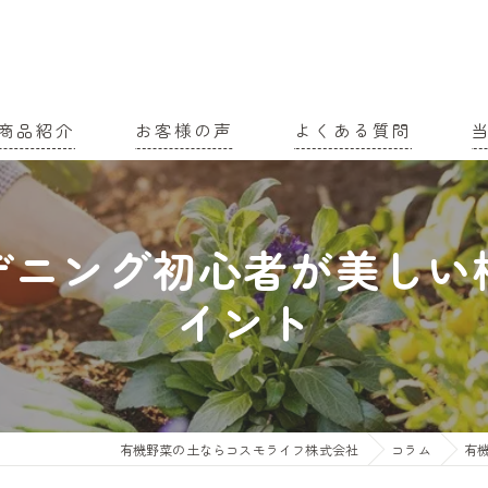
商品紹介
お客様の声
よくある質問
家
デニング初心者が美しい
農
イント
有
土
有
有機野菜の土ならコスモライフ株式会社
コラム
有