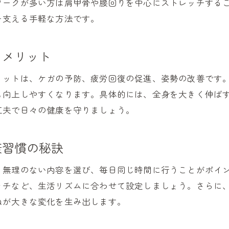
ワークが多い方は肩甲骨や腰回りを中心にストレッチする
ストレッチで健康的な毎日を手に入れる方法
を支える手軽な方法です。
簡単に始める健康ストレッチの続け方紹介
健康を意識したストレッチ習慣のポイント
るメリット
今日からできる健康ストレッチの実践術
リットは、ケガの予防、疲労回復の促進、姿勢の改善です
ストレッチで健康な生活を楽しむコツ
も向上しやすくなります。具体的には、全身を大きく伸ば
工夫で日々の健康を守りましょう。
康習慣の秘訣
、無理のない内容を選び、毎日同じ時間に行うことがポイン
ッチなど、生活リズムに合わせて設定しましょう。さらに
ねが大きな変化を生み出します。