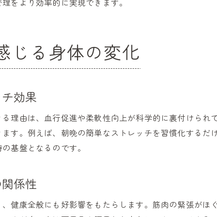
管理をより効率的に実現できます。
健康志向の方におすすめストレッチ実践法
ストレッチメニューが健康に与える影響
健康を意識したストレッチの注意点とは
感じる身体の変化
簡単にできる健康ストレッチの工夫と実践
ストレッチのメリットと注意点を解説
健康ストレッチのメリットだらけの理由
ッチ効果
ストレッチで健康を守るための注意事項
きる理由は、血行促進や柔軟性向上が科学的に裏付けられ
健康に悪いストレッチの見分け方と対策
きます。例えば、朝晩の簡単なストレッチを習慣化するだ
健康ストレッチで気をつけたいポイント
持の基盤となるのです。
正しいストレッチで健康を維持するコツ
健康維持に最適なストレッチの注意点解説
の関係性
今日から始める健康的なストレッチ習慣
く、健康全般にも好影響をもたらします。筋肉の緊張がほ
健康ストレッチ習慣化の第一歩を踏み出す