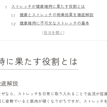
ストレッチが健康維持に果たす役割とは
健康とストレッチの相乗効果を徹底解説
健康維持に不可欠なストレッチの基本
健康ストレッチがもたらす身体変化とは
ストレッチが健康に与える科学的根拠
簡単に始める健康ストレッチのポイント
健康状態を高めるストレッチ活用法
持に果たす役割とは
毎日のストレッチで感じる身体の変化
健康を実感できる毎日のストレッチ効果
ストレッチで変わる身体と健康の関係性
徹底解説
毎日の健康ストレッチで得られるメリット
なぜなら、ストレッチを日常に取り入れることで血流が促
ストレッチメニューを続ける健康習慣の秘訣
同じ姿勢でいると筋肉が硬くなりがちですが、ストレッチ
健康を支える簡単ストレッチ体験談紹介