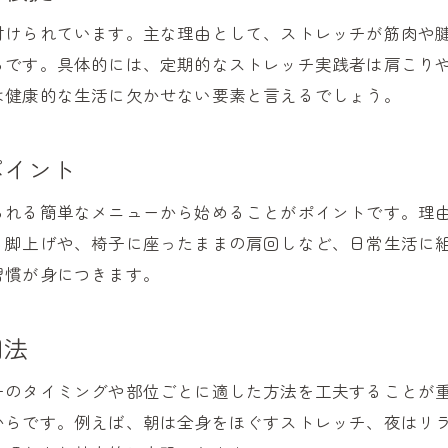
健康維持に最適な寝ながらストレッチ実践法
付けられています。主な理由として、ストレッチが筋肉や
ストレッチ簡単寝ながら習慣のコツと工夫
らです。具体的には、定期的なストレッチ実践者は肩こり
毎日の健康管理に寝ながらストレッチ活用
は健康的な生活に欠かせない要素と言えるでしょう。
効果的なストレッチ方法と継続のコツ
健康を守る効果的ストレッチの実践ポイント
ポイント
健康維持に役立つ継続しやすいコツ解説
られる簡単なメニューから始めることがポイントです。理
ストレッチ効果を高める健康的な方法とは
る脚上げや、椅子に座ったままの肩回しなど、日常生活に
健康ストレッチ継続のための簡単アイデア
習慣が身につきます。
毎日続けやすい健康ストレッチ方法まとめ
健康に直結するストレッチ継続習慣の秘訣
用法
健康効果を高めるストレッチ実践ポイント
健康ストレッチで効果を最大化する方法
チのタイミングや部位ごとに適した方法を工夫することが
からです。例えば、朝は全身をほぐすストレッチ、夜はリ
ストレッチの健康効果を高める具体策紹介