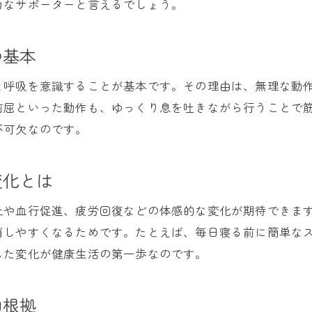
力なサポーターと言えるでしょう。
身体が喜ぶ健康ストレッチの実感ポイント
健康を支える簡単ストレッチメニュー集
の基本
健康維持に役立つ簡単ストレッチメニュー
と呼吸を意識することが基本です。その理由は、無理な動
初心者でもできる健康ストレッチの選び方
前屈といった動作も、ゆっくり息を吐きながら行うことで
健康ストレッチメニューの組み立て方解説
不可欠なのです。
ストレッチメニューで健康習慣を手軽に実践
毎日続けやすい健康ストレッチの工夫とは
変化とは
健康効果を意識した簡単ストレッチの実践法
上や血行促進、疲労回復などの体感的な変化が期待できま
寝ながらできるストレッチの手軽さに注目
消しやすくなるためです。たとえば、毎日寝る前に簡単な
寝ながら健康ストレッチの手軽な魅力紹介
した変化が健康生活の第一歩なのです。
健康を意識した寝ながらストレッチの方法
寝ながらできる簡単ストレッチの健康効果
的根拠