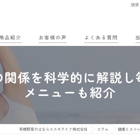
健康
商品紹介
お客様の声
よくある質問
家
の関係を科学的に解説し
農
メニューも紹介
有
土
有
有機野菜の土ならコスモライフ株式会社
コラム
健康とスト