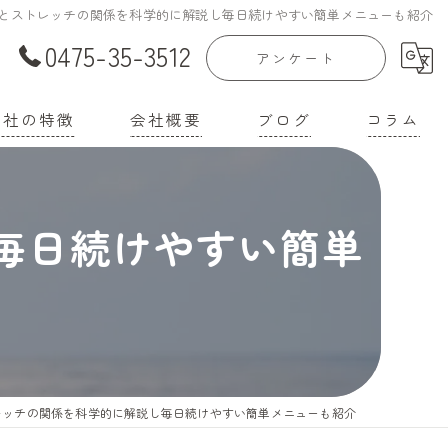
とストレッチの関係を科学的に解説し毎日続けやすい簡単メニューも紹介
0475-35-3512
アンケート
当社の特徴
会社概要
ブログ
コラム
庭菜園
漫画特集
毎日続けやすい簡単
家
機培養土
壌改良材
機肥料
レッチの関係を科学的に解説し毎日続けやすい簡単メニューも紹介