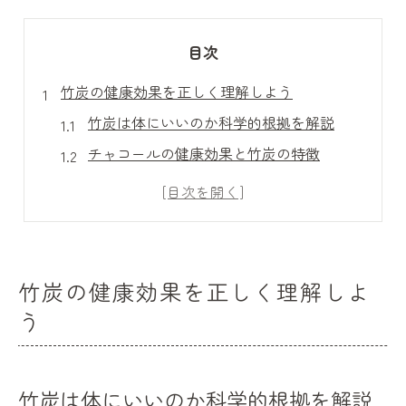
目次
竹炭の健康効果を正しく理解しよう
竹炭は体にいいのか科学的根拠を解説
チャコールの健康効果と竹炭の特徴
竹炭パウダーは効果なし？真相を考察
竹炭食べる効果と体臭への影響を検証
竹炭パウダーとがんの関連性を探る
竹炭の半永久的な働きについての真実
竹炭の健康効果を正しく理解しよ
体調管理に役立つ竹炭活用法まとめ
う
竹炭を日常生活に取り入れるステップ
竹炭パウダーの摂取方法とタイミング
竹炭は体にいいのか科学的根拠を解説
竹炭活用で腸内環境を整える秘訣