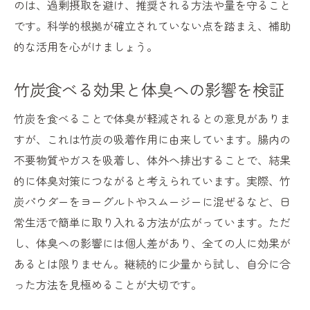
のは、過剰摂取を避け、推奨される方法や量を守ること
竹炭で生活空間の体臭対策を実施する方法
です。科学的根拠が確立されていない点を踏まえ、補助
竹炭の消臭・調湿効果の持続性はどうか
的な活用を心がけましょう。
半永久的に使える竹炭の特徴とは
竹炭が湿気やカビ対策に有効な理由
竹炭食べる効果と体臭への影響を検証
自然素材の竹炭で快適な住環境を実現
竹炭を食べることで体臭が軽減されるとの意見がありま
竹炭パウダーの噂と本当の効果を検証
すが、これは竹炭の吸着作用に由来しています。腸内の
竹炭パウダーは本当に効果なしなのか
不要物質やガスを吸着し、体外へ排出することで、結果
竹炭パウダーの副作用リスクと対策
的に体臭対策につながると考えられています。実際、竹
竹炭パウダーがんとの関連性を解説
炭パウダーをヨーグルトやスムージーに混ぜるなど、日
常生活で簡単に取り入れる方法が広がっています。ただ
竹炭パウダーの体臭改善効果を検証
し、体臭への影響には個人差があり、全ての人に効果が
竹炭パウダーが体に与える影響の真実
あるとは限りません。継続的に少量から試し、自分に合
実際に竹炭パウダーを使った体験談集
った方法を見極めることが大切です。
日常に竹炭を無理なく取り入れるコツ