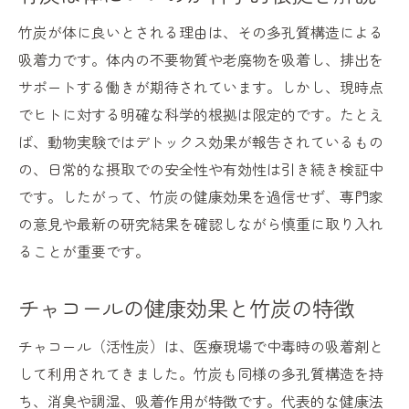
竹炭で便秘解消を目指す方法とは
竹炭が体に良いとされる理由は、その多孔質構造による
デトックスに竹炭が注目される理由
吸着力です。体内の不要物質や老廃物を吸着し、排出を
サポートする働きが期待されています。しかし、現時点
竹炭の体調管理への実際の体験談
でヒトに対する明確な科学的根拠は限定的です。たとえ
竹炭を摂取する際の安全ポイント
ば、動物実験ではデトックス効果が報告されているもの
竹炭パウダーの副作用と安全性の考え方
の、日常的な摂取での安全性や有効性は引き続き検証中
竹炭は体に悪い？リスクと注意点まとめ
です。したがって、竹炭の健康効果を過信せず、専門家
健康維持に役立つ竹炭の選び方とは
の意見や最新の研究結果を確認しながら慎重に取り入れ
炭を食べる際の安全な摂取量の目安
ることが重要です。
医師や専門家も推奨する竹炭の活用法
チャコールの健康効果と竹炭の特徴
竹炭の品質管理と無添加へのこだわり
デトックスに竹炭が選ばれる理由とは
チャコール（活性炭）は、医療現場で中毒時の吸着剤と
竹炭が体内のデトックスに役立つ理由
して利用されてきました。竹炭も同様の多孔質構造を持
竹炭パウダーと腸活の関係性を解説
ち、消臭や調湿、吸着作用が特徴です。代表的な健康法