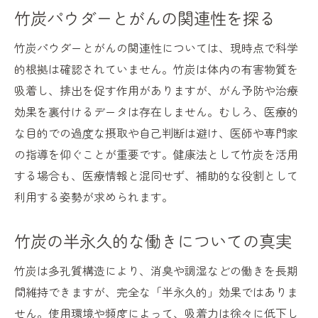
竹炭を毎日の食事に取り入れる工夫
竹炭パウダーとがんの関連性を探る
竹炭のおすすめ摂取方法を徹底紹介
竹炭パウダーとがんの関連性については、現時点で科学
簡単にできる竹炭生活の始め方
的根拠は確認されていません。竹炭は体内の有害物質を
竹炭を使った健康法の継続ポイント
吸着し、排出を促す作用がありますが、がん予防や治療
竹炭を無理なく楽しむための注意点
効果を裏付けるデータは存在しません。むしろ、医療的
家族で安心して竹炭を使うための知識
な目的での過度な摂取や自己判断は避け、医師や専門家
の指導を仰ぐことが重要です。健康法として竹炭を活用
する場合も、医療情報と混同せず、補助的な役割として
利用する姿勢が求められます。
竹炭の半永久的な働きについての真実
竹炭は多孔質構造により、消臭や調湿などの働きを長期
間維持できますが、完全な「半永久的」効果ではありま
せん。使用環境や頻度によって、吸着力は徐々に低下し