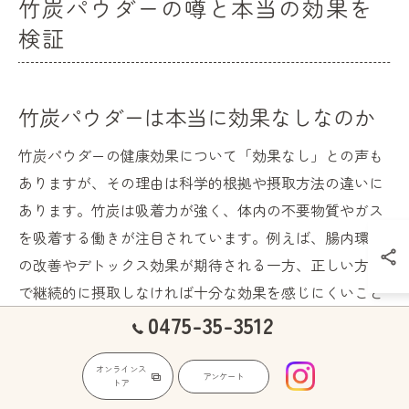
竹炭パウダーの噂と本当の効果を
検証
竹炭パウダーは本当に効果なしなのか
竹炭パウダーの健康効果について「効果なし」との声も
ありますが、その理由は科学的根拠や摂取方法の違いに
あります。竹炭は吸着力が強く、体内の不要物質やガス
を吸着する働きが注目されています。例えば、腸内環境
の改善やデトックス効果が期待される一方、正しい方法
で継続的に摂取しなければ十分な効果を感じにくいこと
0475-35-3512
も。竹炭パウダーの効果は使い方次第で大きく左右され
るため、目的に合わせた摂取が重要です。
オンラインス
アンケート
トア
竹炭パウダーの副作用リスクと対策