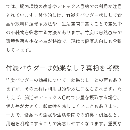
では、腸内環境の改善やデトックス目的での利用が注目
竹炭によるミネラル補給の可能性
されています。具体的には、竹炭をパウダー状にして食
炭食べることで得られる期待効果
品や飲料に混ぜる方法や、生活空間に置くことで空気中
竹炭の摂取が便秘改善に貢献する仕組み
の不純物を吸着する方法があります。竹炭は自然由来で
竹炭を活かしたデトックス実践例
環境負荷も少ない点が特徴で、現代の健康志向にも合致
副作用や安全性からみる竹炭の実力
しています。
竹炭パウダーの副作用に注意が必要な場合
竹炭が体に悪いとされる根拠を検証
竹炭パウダーは効果なし？真相を考察
竹炭の長期摂取は安全か最新知見を紹介
竹炭パウダーの効果について「効果なし」との声もあり
竹炭パウダーの効果なしと感じる理由
ますが、その真相は利用目的や方法に左右されます。た
竹炭サプリメントの安全な選び方のコツ
とえば、腸活やデトックス目的で少量を摂取する場合、
竹炭摂取で健康維持するためのポイント
個人差が大きく、即効性を感じにくいこともあります。
一方で、食品への添加や生活空間での消臭・調湿など、
暮らしを変える竹炭の消臭・調湿効果
用途を明確にすることで実感しやすくなります。重要な
置くだけ竹炭の効果と使い方を解説