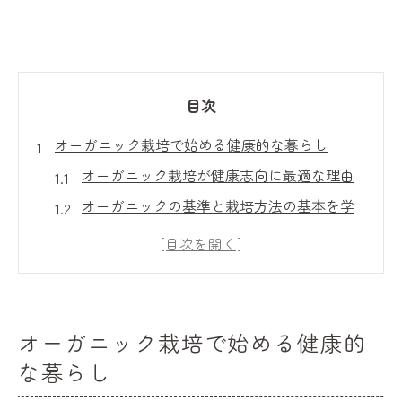
目次
オーガニック栽培で始める健康的な暮らし
オーガニック栽培が健康志向に最適な理由
オーガニックの基準と栽培方法の基本を学
ぶ
毎日の暮らしにオーガニックを取り入れる
工夫
オーガニック野菜で家族の健康を守る秘訣
オーガニック栽培で始める健康的
オーガニック生活が環境に与えるよい影響
な暮らし
有機と無農薬の違いをやさしく解説