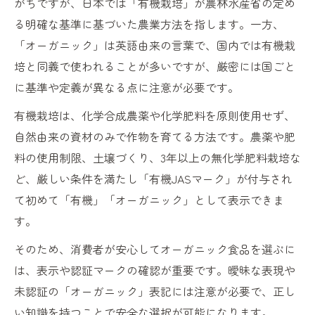
がちですが、日本では「有機栽培」が農林水産省の定め
る明確な基準に基づいた農業方法を指します。一方、
「オーガニック」は英語由来の言葉で、国内では有機栽
培と同義で使われることが多いですが、厳密には国ごと
に基準や定義が異なる点に注意が必要です。
有機栽培は、化学合成農薬や化学肥料を原則使用せず、
自然由来の資材のみで作物を育てる方法です。農薬や肥
料の使用制限、土壌づくり、3年以上の無化学肥料栽培な
ど、厳しい条件を満たし「有機JASマーク」が付与され
て初めて「有機」「オーガニック」として表示できま
す。
そのため、消費者が安心してオーガニック食品を選ぶに
は、表示や認証マークの確認が重要です。曖昧な表現や
未認証の「オーガニック」表記には注意が必要で、正し
い知識を持つことで安全な選択が可能になります。