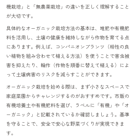
機栽培」と「無農薬栽培」の違いを正しく理解すること
環境に優しいオーガニック手法の選び方
が大切です。
オーガニックと生物多様性保全のつながり
具体的なオーガニック栽培方法の基本は、堆肥や有機肥
環境負荷を減らすオーガニック農業の工夫
料を活用し、土壌の健康を維持しながら作物を育てる点
オーガニック家庭菜園で持続可能な暮らし
にあります。例えば、コンパニオンプランツ（相性の良
い植物を組み合わせて植える方法）を使うことで害虫被
害を抑えたり、輪作（作物を順番に替えて植える）によ
って土壌病害のリスクを減らすことができます。
オーガニック栽培を始める際は、まず小さなスペースで
家庭菜園からチャレンジするのがおすすめです。市販の
有機培養土や有機肥料を選び、ラベルに「有機」や「オ
ーガニック」と記載されているか確認しましょう。基準
を守ることで、安全で安心な野菜づくりが実現できま
す。