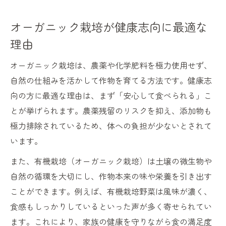
オーガニックと有機栽培の本当の違いとは
無農薬とオーガニックの意味を正しく理解
オーガニック栽培が健康志向に最適な
有機栽培と無農薬は何が違うのか徹底比較
理由
オーガニック野菜の選び方と表示の注意点
オーガニック栽培は、農薬や化学肥料を極力使用せず、
有機農業と無農薬栽培のメリットを知る
自然の仕組みを活かして作物を育てる方法です。健康志
自然の力を活かすオーガニックの基本
向の方に最適な理由は、まず「安心して食べられる」こ
オーガニック栽培で活躍する自然の仕組み
とが挙げられます。農薬残留のリスクを抑え、添加物も
極力排除されているため、体への負担が少ないとされて
オーガニックの肥料や土作りの基本を解説
います。
自然環境と調和するオーガニック技術とは
オーガニック農薬の工夫で安全な栽培を実
また、有機栽培（オーガニック栽培）は土壌の微生物や
現
自然の循環を大切にし、作物本来の味や栄養を引き出す
ことができます。例えば、有機栽培野菜は風味が濃く、
オーガニック家庭菜園に役立つ基礎知識
食感もしっかりしているといった声が多く寄せられてい
オーガニック食品のメリットを徹底検証
ます。これにより、家族の健康を守りながら食の満足度