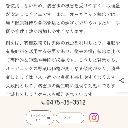
を使用しないため、病害虫の被害を受けやすく、収穫量
が安定しにくい点です。また、オーガニック栽培では土
壌の健康維持や自然環境との調和が求められるため、手
間や管理工数が増加しやすくなります。
例えば、有機栽培では天敵の昆虫を利用したり、堆肥や
有機肥料を活用する必要があり、従来の慣行栽培に比べ
て専門的な知識や時間が必要です。こうした背景から、
オーガニックの野菜は価格が高くなる傾向があり、消費
者にとってはコスト面での負担も感じやすくなります。
失敗例として、病害虫の発生時に適切な対処ができず、
全滅してしまうケースも報告されています。
0475-35-3512
このようなデメリットを理解した上で、オーガニック栽
培を始める前には、十分な準備と知識の習得が重要で
オンラインス
アンケート
トア
す。初心者の方は、まず小規模な家庭菜園から始めてみ