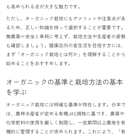
オーガニック食品で得られる主なメリット
も高められる点が大きな魅力です。
オーガニック野菜の栄養価と安全性の真実
ただし、オーガニック栽培にもデメリットや注意点があ
オーガニックが食生活にもたらす健康効果
るため、正しい知識を持って選択することが重要です。
オーガニックの味わいと食材選びのコツ
無農薬＝安全と単純に考えず、栽培方法や生産者の姿勢
有機栽培とオーガニック食品の違いを検証
も確認しましょう。健康志向の食生活を目指す方には、
オーガニック栽培にデメリットはある？
まず「オーガニック栽培とは何か」を理解することから
オーガニック栽培に潜むデメリットとは
始めることをおすすめします。
オーガニック特有の課題と対処法を知る
オーガニックの基準と栽培方法の基本
本当は危ない有機野菜との向き合い方
を学ぶ
オーガニックの価格や手間の実際を解説
有機栽培が日本で普及しにくい理由を探る
オーガニック栽培には明確な基準が存在します。日本で
環境にやさしい栽培方法の選び方
は、農林水産省が定める有機JAS規格に基づき、農薬や
化学肥料の使用を厳しく制限し、一定期間以上農地を有
オーガニック栽培で実現する環境保護の方
機的に管理することが求められます。これにより、「有
法