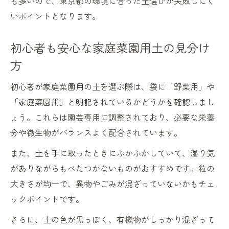
も多いので、東京都の環境に合った土選びが失敗しにく
家庭菜園の土をエコに処分するポイント解
いポイントとなります。
説
初心者も安心な家庭菜園用土の見分け
東京都の土回収ルールと家庭菜園の対応策
方
家庭菜園土の処分で注意したい環境配慮法
家庭菜園でできる土の安全な分別と廃棄法
初心者が家庭菜園用の土を選ぶ際は、袋に「野菜用」や
土処分時に家庭菜園で気をつけるポイント
「家庭菜園用」と明記されているかどうかを確認しまし
東京都の家庭菜園における土回収の基礎知識
ょう。これらは園芸専用に調整されており、必要な栄養
分や微生物がバランスよく配合されています。
家庭菜園土の回収サービス活用のコツ
家庭菜園で知っておきたい土回収の流れ
また、土を手に取ったときにふかふかしていて、湿り気
東京都の土回収料金と家庭菜園の節約術
がありながらもべたつかないものがおすすめです。粒の
大きさが均一で、異物やごみが混ざっていないかもチェ
家庭菜園土回収時の分別・準備ポイント
ックポイントです。
土回収を依頼する際の家庭菜園マナー
さらに、土の色が黒っぽく、有機物がしっかり混ざって