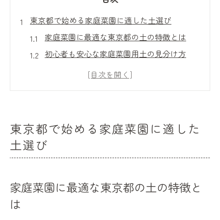
東京都で始める家庭菜園に適した土選び
家庭菜園に最適な東京都の土の特徴とは
初心者も安心な家庭菜園用土の見分け方
東京都の家庭菜園でよく使われる土の種類
家庭菜園成功のための土選びポイント解説
ホームセンターの家庭菜園向け土選び術
快適な家庭菜園のための東京都の土活用術
東京都で始める家庭菜園に適した
家庭菜園の土を長持ちさせる活用アイデア
土選び
東京都でできる家庭菜園土の再生方法
家庭菜園で土の栄養を維持するコツ解説
家庭菜園に最適な東京都の土の特徴と
プランターで実践できる土の使い回し術
は
家庭菜園で畑の土を有効活用する秘訣