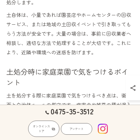
処分します。
土自体は、小量であれば園芸店やホームセンターの回収
サービス、または地域の土回収イベントで引き取っても
らう方法が安全です。大量の場合は、事前に回収業者へ
相談し、適切な方法で処理することが大切です。これに
より、近隣や環境への迷惑を防げます。
土処分時に家庭菜園で気をつけるポイ
ント
土を処分する際に家庭菜園で気をつけるべき点は、衛生
面と自治体ルールの厳守です。病害虫や雑草の種が混入
0475-35-3512
している場合、そのまま廃棄すると他の場所で問題を引
き起こす可能性があります。事前に太陽熱で消毒するな
オンラインス
アンケート
トア
ど、衛生管理を徹底しましょう。