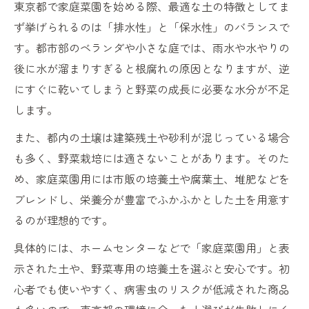
家庭菜園なら東京都での土の扱いがカギ
東京都で家庭菜園を始める際、最適な土の特徴としてま
東京都の家庭菜園で土の管理が重要な理由
ず挙げられるのは「排水性」と「保水性」のバランスで
す。都市部のベランダや小さな庭では、雨水や水やりの
土の再利用で家庭菜園コストを抑える方法
後に水が溜まりすぎると根腐れの原因となりますが、逆
家庭菜園で無駄を減らす土の保管テクニッ
にすぐに乾いてしまうと野菜の成長に必要な水分が不足
ク
します。
家庭菜園土の適切な保管と衛生管理術
また、都内の土壌は建築残土や砂利が混じっている場合
家庭菜園で使い終わった土の再活用法
も多く、野菜栽培には適さないことがあります。そのた
園芸ライフを彩る東京都の土再利用方法
め、家庭菜園用には市販の培養土や腐葉土、堆肥などを
家庭菜園で実践できる土の再利用アイデア
ブレンドし、栄養分が豊富でふかふかとした土を用意す
東京都のごみ分別に沿った土再利用手順
るのが理想的です。
園芸初心者向け土のリサイクル方法紹介
具体的には、ホームセンターなどで「家庭菜園用」と表
家庭菜園の土を堆肥化して再活用する方法
示された土や、野菜専用の培養土を選ぶと安心です。初
畑の土を無料で増やす工夫と再利用事例
心者でも使いやすく、病害虫のリスクが低減された商品
環境に優しい土処分を家庭菜園で実践