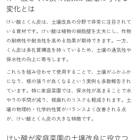
用を
変化とは
けい酸とくん炭が土壌をふかふかにする仕
けい酸とくん炭は、土壌改良の分野で非常に注目されて
組み
いる資材です。けい酸は植物の細胞壁を丈夫にし、作物
くん炭の量とけい酸効果のバランス調整術
の耐病性や耐虫性を高める効果が期待できます。一方、
けい酸を使った家庭菜園の土壌改良の進め
くん炭は多孔質構造を持っているため、土壌の通気性や
方
保水性の向上に寄与します。
けい酸とくん炭が保水性と通気性に与える
これらを組み合わせて使用することで、土壌がふかふか
影響
になり、根の張りが良くなるという実例も多数報告され
けい酸とくん炭で根の張りやすい環境づく
ています。特に家庭菜園では、保水性が高まることで水
り
やりの手間が減り、根腐れのリスクも軽減されます。土
作物の品質向上へ導くけい酸とくん炭の相乗効
壌の物理的・化学的性質がバランスよく改善される点
果
が、けい酸とくん炭の大きな特徴です。
けい酸とくん炭が作物の品質を高める理由
けい酸による作物の病害虫抵抗性の向上ポ
けい酸が家庭菜園の土壌改良に役立つ