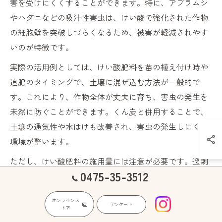
害を受けにくくすることができます。特に、アブラムシ
やハダニなどの吸汁性害虫は、けい酸で強化された作物
の細胞壁を突破しづらくなるため、被害が軽減されやす
いのが特徴です。
実際の活用例としては、けい酸肥料を苗の植え付け時や
追肥のタイミングで、土壌に混ぜ込む方法が一般的で
す。これにより、作物全体が丈夫に育ち、害虫の発生を
未然に防ぐことができます。くん炭と併用することで、
土壌の通気性や水はけも改善され、害虫の発生しにくい
環境が整います。
ただし、けい酸肥料の施用量には注意が必要です。過剰
0475-35-3512
に与えると、他の栄養素とのバランスが崩れたり、逆に
生育障害を引き起こすこともあります。必ず説明書や専
オンラインス
門家のアドバイスに従い、適切な量を守りましょう。
アンケート
トア