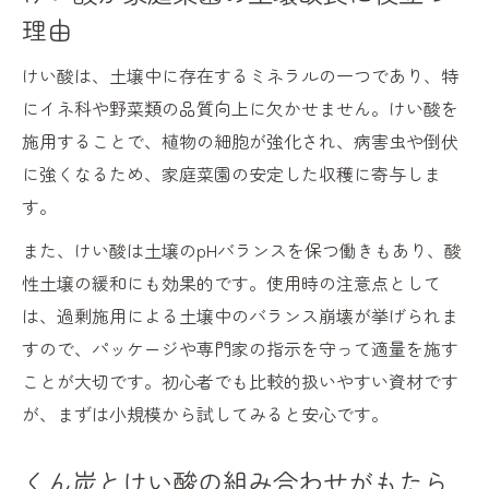
イント
理由
くん炭とけい酸の併用が収量増加につなが
けい酸は、土壌中に存在するミネラルの一つであり、特
る理由
にイネ科や野菜類の品質向上に欠かせません。けい酸を
けい酸の効果で実感する作物の美味しさア
施用することで、植物の細胞が強化され、病害虫や倒伏
ップ術
に強くなるため、家庭菜園の安定した収穫に寄与しま
くん炭とけい酸で丈夫な作物に育てる方法
す。
保水性改善に最適なけい酸とくん炭の使い方ガ
また、けい酸は土壌のpHバランスを保つ働きもあり、酸
イド
性土壌の緩和にも効果的です。使用時の注意点として
けい酸の効果を最大限に活かす施用タイミ
は、過剰施用による土壌中のバランス崩壊が挙げられま
ング
すので、パッケージや専門家の指示を守って適量を施す
くん炭とけい酸の適切な使い方と土壌保水
ことが大切です。初心者でも比較的扱いやすい資材です
性
が、まずは小規模から試してみると安心です。
けい酸とくん炭を用いた乾燥対策の実践法
けい酸の効果的な活用で水もちの良い土に
くん炭とけい酸の組み合わせがもたら