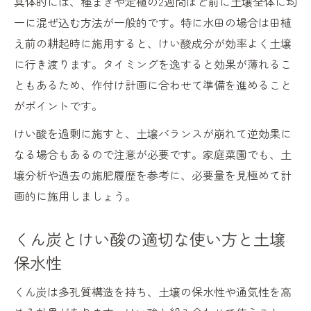
具体的には、種まきや定植の2週間ほど前に土壌全体に均
一に混ぜ込む方法が一般的です。特に水田の場合は田植
え前の耕起時に施用すると、けい酸成分が効率よく土壌
に行き渡ります。タイミングを逸すると効果が薄れるこ
ともあるため、作付け計画に合わせて準備を進めること
がポイントです。
けい酸を過剰に施すと、土壌バランスが崩れて逆効果に
なる場合もあるので注意が必要です。家庭菜園でも、土
壌分析や過去の施肥履歴を参考に、必要量を見極めて計
画的に施用しましょう。
くん炭とけい酸の適切な使い方と土壌
保水性
くん炭は多孔質構造を持ち、土壌の保水性や通気性を高