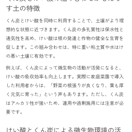
くん炭とけい酸の量と撒き方のポイント
す土の特徴
病害虫に強い家庭菜園を育てるけい酸の力
くん炭とけい酸を同時に利用することで、土壌がより理
けい酸の効果で病害虫に強い作物を育てる
想的な状態に近づきます。くん炭の多孔質性は保水性と
方法
通気性を高め、けい酸は根の発達と作物の健全な生育を
けい酸とくん炭の働きが微生物環境を整え
促します。この組み合わせは、特に重い粘土質や水はけ
る理由
の悪い土壌に有効です。
けい酸活用で害虫被害を抑える家庭菜園づ
例えば、くん炭によって微生物の活動が活発になると、
くり
けい酸の吸収効率も向上します。実際に家庭菜園で導入
くん炭とけい酸の併用が抵抗力を高めるポ
した利用者からは、「野菜の根張りが良くなり、葉も厚
イント
く元気に育った」という声もあります。ただし、くん炭
けい酸を使った病害虫対策の実践的アドバ
はアルカリ性が強いため、連用や過剰施用には注意が必
イス
要です。
けい酸使用時に気をつけたいポイントと注意点
けい酸とくん炭による微生物環境の活
けい酸の過剰施用によるデメリットと対策