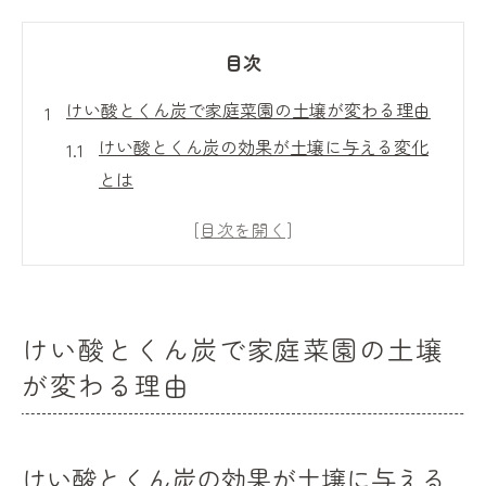
目次
けい酸とくん炭で家庭菜園の土壌が変わる理由
けい酸とくん炭の効果が土壌に与える変化
とは
けい酸が家庭菜園の土壌改良に役立つ理由
くん炭とけい酸の組み合わせがもたらす土
の特徴
けい酸とくん炭による微生物環境の活性化
けい酸とくん炭で家庭菜園の土壌
ポイント
が変わる理由
籾殻くん炭とけい酸を活用したふかふか土
壌の秘訣
ふかふか土壌を目指すならけい酸とくん炭の活
けい酸とくん炭の効果が土壌に与える