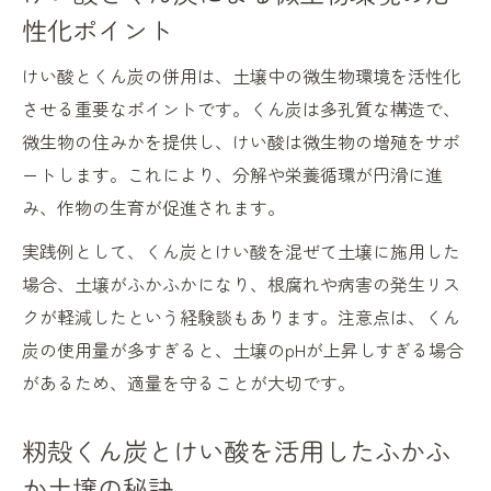
性化ポイント
けい酸とくん炭の安全な施用量と注意事項
けい酸肥料を使う際の土壌への影響確認法
けい酸とくん炭の併用は、土壌中の微生物環境を活性化
けい酸使用時に避けたい失敗パターンとは
させる重要なポイントです。くん炭は多孔質な構造で、
微生物の住みかを提供し、けい酸は微生物の増殖をサポ
けい酸とくん炭利用時のよくある疑問と解
ートします。これにより、分解や栄養循環が円滑に進
決策
み、作物の生育が促進されます。
実践例として、くん炭とけい酸を混ぜて土壌に施用した
場合、土壌がふかふかになり、根腐れや病害の発生リス
クが軽減したという経験談もあります。注意点は、くん
炭の使用量が多すぎると、土壌のpHが上昇しすぎる場合
があるため、適量を守ることが大切です。
籾殻くん炭とけい酸を活用したふかふ
か土壌の秘訣