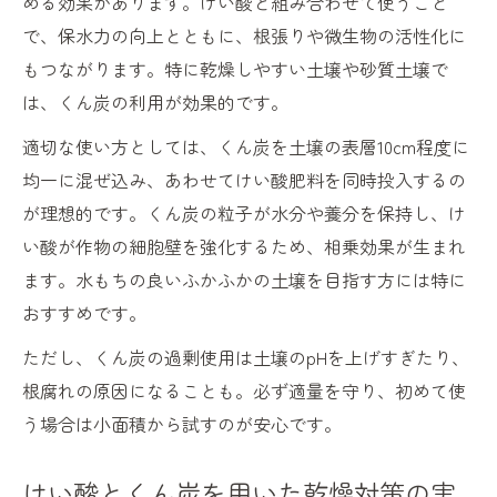
める効果があります。けい酸と組み合わせて使うこと
で、保水力の向上とともに、根張りや微生物の活性化に
もつながります。特に乾燥しやすい土壌や砂質土壌で
は、くん炭の利用が効果的です。
適切な使い方としては、くん炭を土壌の表層10cm程度に
均一に混ぜ込み、あわせてけい酸肥料を同時投入するの
が理想的です。くん炭の粒子が水分や養分を保持し、け
い酸が作物の細胞壁を強化するため、相乗効果が生まれ
ます。水もちの良いふかふかの土壌を目指す方には特に
おすすめです。
ただし、くん炭の過剰使用は土壌のpHを上げすぎたり、
根腐れの原因になることも。必ず適量を守り、初めて使
う場合は小面積から試すのが安心です。
けい酸とくん炭を用いた乾燥対策の実