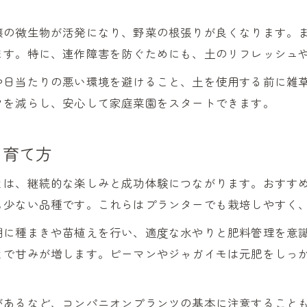
家庭菜園初心者でも安心な野菜育て方ガイド
壌の微生物が活発になり、野菜の根張りが良くなります。
虫がつきにくい家庭菜園野菜の選び方と対策
ます。特に、連作障害を防ぐためにも、土のリフレッシュ
初心者向け家庭菜園のトラブル回避ポイント
や日当たりの悪い環境を避けること、土を使用する前に雑
家庭菜園で避けたい失敗とその予防策
クを減らし、安心して家庭菜園をスタートできます。
安全に楽しむ家庭菜園の基本的な注意点
秋から始める野菜栽培カレンダーの活用術
と育て方
家庭菜園秋まき野菜のベストタイミング解説
とは、継続的な楽しみと成功体験につながります。おすす
野菜栽培カレンダーで失敗しない家庭菜園
も少ない品種です。これらはプランターでも栽培しやすく
家庭菜園で秋におすすめの野菜と育て方
期に種まきや苗植えを行い、適度な水やりと肥料管理を意
初心者向け家庭菜園カレンダーの活用方法
とで甘みが増します。ピーマンやジャガイモは元肥をしっ
秋からの家庭菜園に役立つ管理のコツ
手軽に続けるプランター家庭菜園のコツ
があるなど、コンパニオンプランツの基本に注意すること