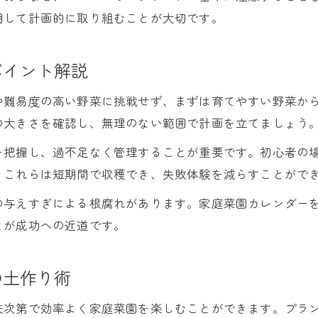
家庭菜園プランター栽培の基本と始め方
用して計画的に取り組むことが大切です。
初心者におすすめな家庭菜園野菜と選び方
プランターで楽しむ家庭菜園の管理ポイント
ポイント解説
狭いスペースでも家庭菜園を楽しむコツ
や難易度の高い野菜に挑戦せず、まずは育てやすい野菜か
家庭菜園で失敗しないプランター活用術
の大きさを確認し、無理のない範囲で計画を立てましょう
コスパが光る家庭菜園野菜選び入門
を把握し、過不足なく管理することが重要です。初心者の
家庭菜園でコスパ最強野菜を選ぶポイント
。これらは短期間で収穫でき、失敗体験を減らすことがで
元が取れる家庭菜園野菜の選定基準とは
コスパ重視の家庭菜園におすすめ野菜紹介
の与えすぎによる根腐れがあります。家庭菜園カレンダー
とが成功への近道です。
家庭菜園で収穫量を増やす育て方のコツ
手間を省く家庭菜園野菜の育て方ガイド
の土作り術
夫次第で効率よく家庭菜園を楽しむことができます。プラ