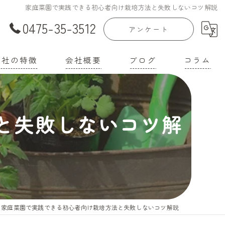
家庭菜園で実践できる初心者向け栽培方法と失敗しないコツ解説
0475-35-3512
アンケート
当社の特徴
会社概要
ブログ
コラム
庭菜園
漫画特集
と失敗しないコツ解
家
機培養土
壌改良材
機肥料
家庭菜園で実践できる初心者向け栽培方法と失敗しないコツ解説