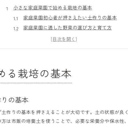
小さな家庭菜園で始める栽培の基本
家庭菜園初心者が押さえたい土作りの基本
家庭菜園に適した野菜の選び方と育て方
失敗しない家庭菜園スタートのポイント解説
小スペースで実現する家庭菜園の土作り術
野菜栽培カレンダーを活用した家庭菜園計画
手間いらずの家庭菜園で野菜作り入門
める栽培の基本
家庭菜園で育てやすいおすすめ野菜一覧
ほったらかし栽培に強い家庭菜園野菜の特徴
家庭菜園で手間を減らす管理方法とは
作りの基本
初心者向け家庭菜園の失敗しない選び方
ず土作りの基本を押さえることが大切です。土の状態が良
忙しくても続く家庭菜園の基本的な育て方
の方は市販の培養土を使うことで、必要な栄養分や保水性
初心者にも安心な家庭菜園の育て方解説