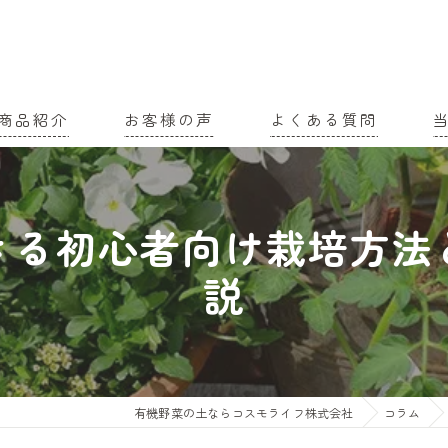
商品紹介
お客様の声
よくある質問
家
きる初心者向け栽培方法
農
説
有
土
有
有機野菜の土ならコスモライフ株式会社
コラム