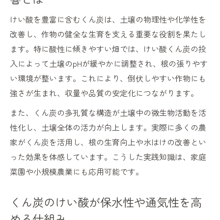
けい酸が作物の細胞壁強化に果たす役割
けい酸を豊富に含むくん炭は、土壌の物理性や化学性を
倒伏防止にけい酸くん炭を使う実践的ポイ
改善し、作物の健全な生育を支える重要な役割を果たし
ント
ます。特に酸性に傾きやすい畑では、けい酸くん炭の投
けい酸くん炭を活用した稲作での倒伏対策
入によって土壌のpHが緩やかに調整され、根の張りやす
事例
い環境が整います。これにより、倒伏しやすい作物にも
けい酸不足時の作物倒伏リスクと対処法
強さが生まれ、収量や品質の安定化につながります。
くん炭のけい酸効果と他資材の比較ポイン
また、くん炭の多孔質な構造が土壌中の微生物活動を活
ト
性化し、土壌全体の活力が向上します。実際に多くの農
土壌改良を目指すならけい酸くん炭の活用を
家がくん炭を活用し、根の生育向上や水はけの改善とい
けい酸くん炭が土壌改良に向く理由
った効果を体感しています。こうした実践知識は、家庭
けい酸含有くん炭の効果的な土壌混和方法
菜園や小規模農業にも応用可能です。
土壌pH調整にけい酸くん炭が寄与する仕組
み
くん炭のけい酸が保水性や通気性を高
けい酸くん炭で連作障害を防ぐポイント
める仕組み