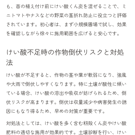
も、苗の植え付け前にけい酸くん炭を混ぜることで、ミ
ニトマトやナスなどの野菜の茎折れ防止に役立つと評価
されています。初心者は、まず小規模圃場で試し、効果
を確認しながら徐々に施用範囲を広げると安心です。
けい酸不足時の作物倒伏リスクと対処
法
けい酸が不足すると、作物の茎や葉が軟弱になり、強風
や大雨で倒伏しやすくなります。特に土壌が酸性に傾い
ている場合、けい酸の溶出や吸収が妨げられるため、倒
伏リスクが高まります。倒伏は収量減少や病害発生の誘
因にもなり得るため、早めの対策が重要です。
対処法としては、けい酸を多く含む籾殻くん炭やけい酸
肥料の適切な施用が効果的です。土壌診断を行い、けい