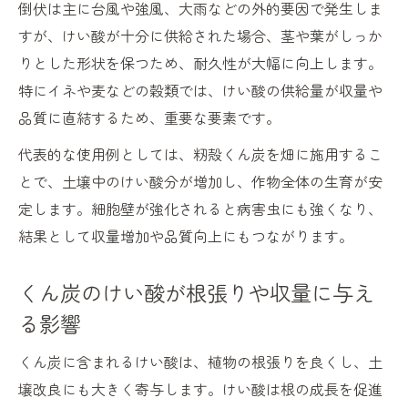
倒伏は主に台風や強風、大雨などの外的要因で発生しま
すが、けい酸が十分に供給された場合、茎や葉がしっか
りとした形状を保つため、耐久性が大幅に向上します。
特にイネや麦などの穀類では、けい酸の供給量が収量や
品質に直結するため、重要な要素です。
代表的な使用例としては、籾殻くん炭を畑に施用するこ
とで、土壌中のけい酸分が増加し、作物全体の生育が安
定します。細胞壁が強化されると病害虫にも強くなり、
結果として収量増加や品質向上にもつながります。
くん炭のけい酸が根張りや収量に与え
る影響
くん炭に含まれるけい酸は、植物の根張りを良くし、土
壌改良にも大きく寄与します。けい酸は根の成長を促進