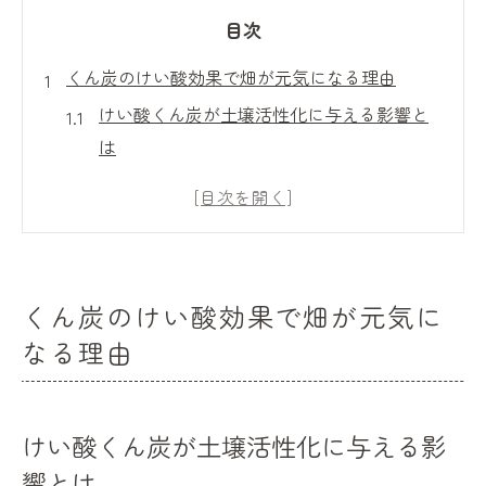
目次
くん炭のけい酸効果で畑が元気になる理由
けい酸くん炭が土壌活性化に与える影響と
は
くん炭のけい酸が保水性や通気性を高める
仕組み
けい酸豊富なくん炭による作物の生育促進
効果
くん炭のけい酸効果で畑が元気に
くん炭に含まれるけい酸が畑の微生物を活
なる理由
性化
けい酸くん炭と他の資材の役割の違いを解
説
けい酸くん炭が土壌活性化に与える影
倒伏防止にはけい酸豊富なくん炭が有効
響とは