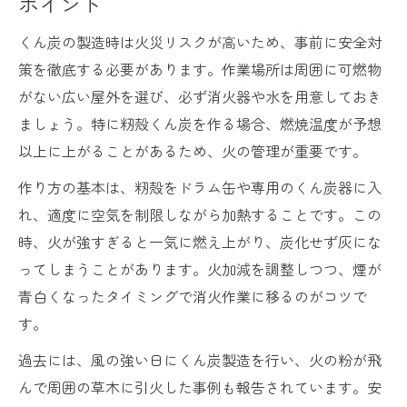
ポイント
くん炭の製造時は火災リスクが高いため、事前に安全対
策を徹底する必要があります。作業場所は周囲に可燃物
がない広い屋外を選び、必ず消火器や水を用意しておき
ましょう。特に籾殻くん炭を作る場合、燃焼温度が予想
以上に上がることがあるため、火の管理が重要です。
作り方の基本は、籾殻をドラム缶や専用のくん炭器に入
れ、適度に空気を制限しながら加熱することです。この
時、火が強すぎると一気に燃え上がり、炭化せず灰にな
ってしまうことがあります。火加減を調整しつつ、煙が
青白くなったタイミングで消火作業に移るのがコツで
す。
過去には、風の強い日にくん炭製造を行い、火の粉が飛
んで周囲の草木に引火した事例も報告されています。安