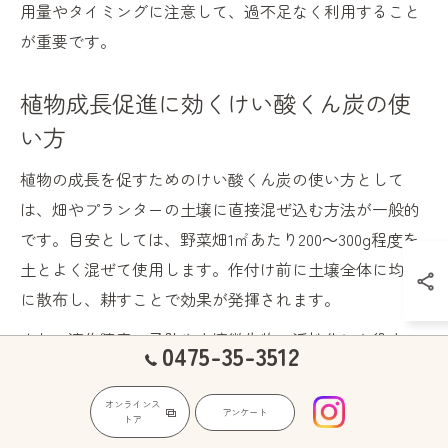
用量やタイミングに注意して、過不足なく利用すること
が重要です。
植物成長促進に効くけい酸くん炭の使
い方
植物の成長を促すためのけい酸くん炭の使い方として
は、畑やプランターの土壌に直接混ぜ込む方法が一般的
です。目安としては、野菜畑1㎡あたり200～300g程度を
土とよく混ぜて使用します。作付け前に土壌全体に均一
に散布し、耕すことで効果が発揮されます。
また、連作障害の予防や土壌微生物の活性化にも役立つ
0475-35-3512
ため、春や秋の植え付け前に毎回施用するのが理想的で
す。特に籾殻くん炭は、保水性や通気性の向上にも優れ
オンラインス
アンケート
トア
ており、土壌の物理的性質を改善します。