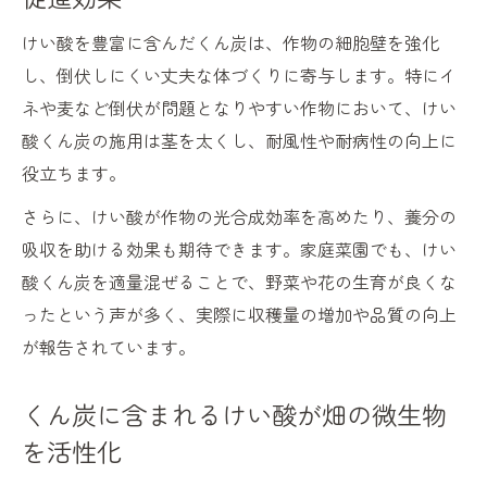
くん炭のけい酸が根張りや収量に与える影
響
けい酸を豊富に含んだくん炭は、作物の細胞壁を強化
けい酸くん炭利用で病害虫への耐性を高め
し、倒伏しにくい丈夫な体づくりに寄与します。特にイ
る
ネや麦など倒伏が問題となりやすい作物において、けい
酸くん炭の施用は茎を太くし、耐風性や耐病性の向上に
植物成長促進に効くけい酸くん炭の使い方
役立ちます。
けい酸を含むくん炭と窒素肥料の併用効果
くん炭製造時の失敗とデメリット回避法
さらに、けい酸が作物の光合成効率を高めたり、養分の
吸収を助ける効果も期待できます。家庭菜園でも、けい
けい酸くん炭製造で起こりやすい失敗例
酸くん炭を適量混ぜることで、野菜や花の生育が良くな
くん炭のデメリットとけい酸含有量の関係
ったという声が多く、実際に収穫量の増加や品質の向上
けい酸くん炭作りで火傷や発火を防ぐ工夫
が報告されています。
くん炭製造中の煙や臭い対策と安全配慮
けい酸含有を最大化する製造管理のポイン
くん炭に含まれるけい酸が畑の微生物
ト
を活性化