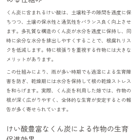
くん炭にもみ殻を使ったけい酸補給の実践
くん炭に含まれるけい酸は、土壌粒子の隙間を適度に保
例
ちつつ、土壌の保水性と通気性をバランス良く向上させ
くん炭の使い方と安全対策を徹底解説
ます。多孔質な構造のくん炭が水分を適度に保持し、同
けい酸くん炭を安全に扱うための基本手順
時に余分な水分を排出しやすくすることで、根腐れリス
くん炭の作り方で注意すべき火災防止ポイ
クを低減します。特に根張りを重視する作物には大きな
ント
メリットがあります。
けい酸くん炭散布時に気を付けたい量と方
この仕組みにより、雨が多い時期でも過湿による生育障
法
害を防ぎ、乾燥期には水分を保持して根の乾燥ストレス
ドラム缶利用時のけい酸くん炭製造注意点
を和らげます。実際、くん炭を利用した畑では、作物の
くん炭製造後のけい酸保持と冷却管理の工
根が深く広がりやすく、全体的な生育が安定するとの報
夫
告が多く寄せられています。
けい酸くん炭が植物強化に果たす役割
けい酸豊富なくん炭による作物の生育
けい酸くん炭で植物細胞壁が強くなる理由
促進効果