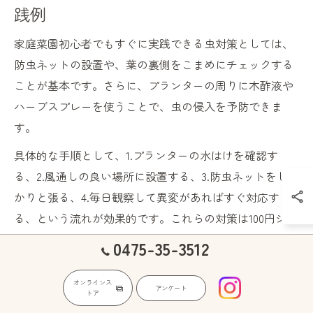
践例
家庭菜園初心者でもすぐに実践できる虫対策としては、
防虫ネットの設置や、葉の裏側をこまめにチェックする
ことが基本です。さらに、プランターの周りに木酢液や
ハーブスプレーを使うことで、虫の侵入を予防できま
す。
具体的な手順として、1.プランターの水はけを確認す
る、2.風通しの良い場所に設置する、3.防虫ネットをしっ
かりと張る、4.毎日観察して異変があればすぐ対応す
る、という流れが効果的です。これらの対策は100円ショ
ップでも道具が揃うため、コストも抑えられます。
0475-35-3512
実際に、初心者の方が防虫ネットとハーブスプレーを併
オンラインス
用したところ、ほとんど虫の被害が出なかったという例
アンケート
トア
もあります。初めての方は、まずは簡単な対策から始め