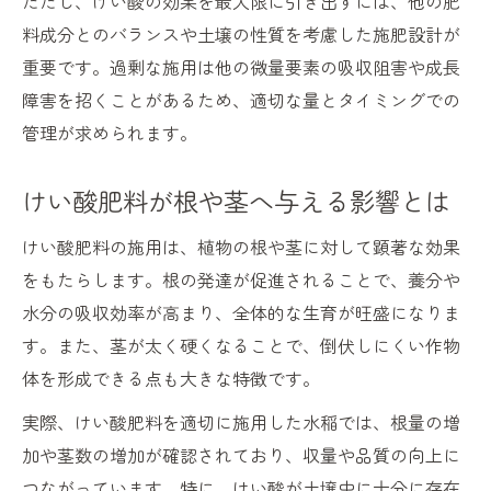
ただし、けい酸の効果を最大限に引き出すには、他の肥
けい酸施用による品質向上メカニズムを解
料成分とのバランスや土壌の性質を考慮した施肥設計が
説
重要です。過剰な施用は他の微量要素の吸収阻害や成長
けい酸肥料で米粒や果実の品質が変わる理
障害を招くことがあるため、適切な量とタイミングでの
由
管理が求められます。
けい酸が品質向上に寄与する施肥設計とは
けい酸肥料の種類による品質差に注目
けい酸肥料が根や茎へ与える影響とは
品質改善へ導くけい酸の適正施用タイミン
けい酸肥料の施用は、植物の根や茎に対して顕著な効果
グ
をもたらします。根の発達が促進されることで、養分や
葉面散布によるけい酸の効果を実感するには
水分の吸収効率が高まり、全体的な生育が旺盛になりま
葉面散布で得られるけい酸の即効性を解説
す。また、茎が太く硬くなることで、倒伏しにくい作物
けい酸液肥による葉面散布の適切な方法
体を形成できる点も大きな特徴です。
葉面散布で実感するけい酸の生育効果とは
実際、けい酸肥料を適切に施用した水稲では、根量の増
けい酸葉面散布時の注意点と失敗例
加や茎数の増加が確認されており、収量や品質の向上に
葉面散布と土壌施用の使い分けのコツ
つながっています。特に、けい酸が土壌中に十分に存在