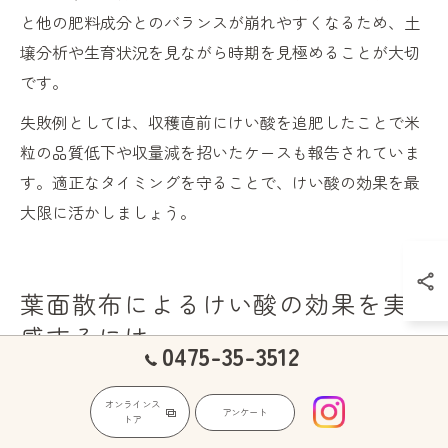
と他の肥料成分とのバランスが崩れやすくなるため、土
壌分析や生育状況を見ながら時期を見極めることが大切
です。
失敗例としては、収穫直前にけい酸を追肥したことで米
粒の品質低下や収量減を招いたケースも報告されていま
す。適正なタイミングを守ることで、けい酸の効果を最
大限に活かしましょう。
葉面散布によるけい酸の効果を実
感するには
0475-35-3512
オンラインス
アンケート
葉面散布で得られるけい酸の即効性を
トア