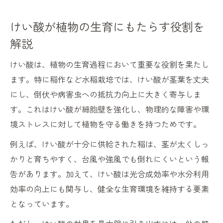
水稲栽培におけるけい酸活用のコツとは
けい酸が植物の生育にもたらす役割を
けい酸肥料の種類選びが収量へ与える影響
解説
けい酸と他肥料のバランスが収量増に不可
欠
けい酸は、植物の生育過程において重要な役割を果たし
けい酸液肥による効率的な収量アップ事例
ます。特に稲作など水稲栽培では、けい酸が茎葉を丈夫
倒伏や病害虫に強い作物作りの秘訣を解説
にし、倒伏や病害虫への抵抗力向上に大きく寄与しま
けい酸が倒伏防止に果たす役割の解明
す。これはけい酸が細胞壁を強化し、物理的な障害や環
境ストレスに対して植物を守る働きを持つためです。
病害虫抵抗性を高めるけい酸の活用術
強い茎葉を育てるけい酸管理の実践法
例えば、けい酸が十分に供給された稲は、茎が太くしっ
けい酸肥料の適正施用で障害を回避する
かりと育ちやすく、台風や強風でも倒れにくいという報
告があります。加えて、けい酸は光合成効率や水分利用
けい酸によるストレス軽減と健康維持の秘
効率の向上にも関与し、健全な生育環境を維持する要素
訣
となっています。
けい酸肥料が植物の品質へ与える影響