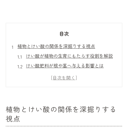
目次
植物とけい酸の関係を深掘りする視点
けい酸が植物の生育にもたらす役割を解説
けい酸肥料が根や茎へ与える影響とは
けい酸植物が示す特有の成長反応に注目
土壌中のけい酸供給が環境改善に貢献する
理由
けい酸の吸収効率を高める管理ポイント
植物とけい酸の関係を深掘りする
収量向上に役立つけい酸の活用法とは
視点
けい酸施用で収量増加を目指す具体的手法