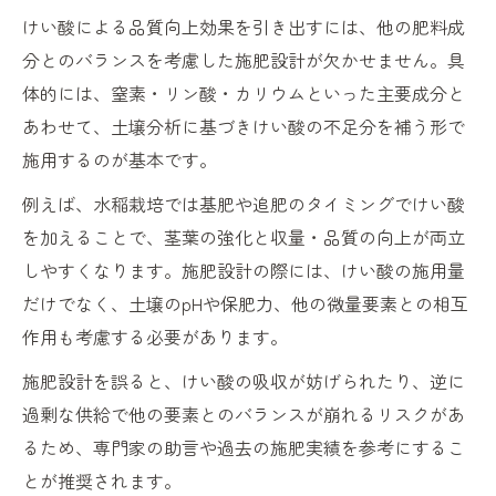
けい酸による品質向上効果を引き出すには、他の肥料成
分とのバランスを考慮した施肥設計が欠かせません。具
体的には、窒素・リン酸・カリウムといった主要成分と
あわせて、土壌分析に基づきけい酸の不足分を補う形で
施用するのが基本です。
例えば、水稲栽培では基肥や追肥のタイミングでけい酸
を加えることで、茎葉の強化と収量・品質の向上が両立
しやすくなります。施肥設計の際には、けい酸の施用量
だけでなく、土壌のpHや保肥力、他の微量要素との相互
作用も考慮する必要があります。
施肥設計を誤ると、けい酸の吸収が妨げられたり、逆に
過剰な供給で他の要素とのバランスが崩れるリスクがあ
るため、専門家の助言や過去の施肥実績を参考にするこ
とが推奨されます。