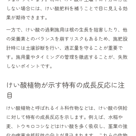
過剰施用と適切なバランスで注意すべき点
しない場合には、けい酸肥料を補うことで目に見える効
けい酸過剰施用による障害リスクと対策法
果が期待できます。
けい酸と微量要素のバランス管理が重要な
一方で、けい酸の過剰施用は根の生長を阻害したり、他
理由
の栄養素とのバランスを崩すリスクもあるため、施肥設
けい酸施肥で避けたい過剰障害の実例紹介
計時には土壌診断を行い、適正量を守ることが重要で
適正なけい酸施用量を見極める判断基準
す。施用量やタイミングの管理を徹底することが、失敗
しないポイントです。
けい酸肥料の種類ごと注意点を押さえる
けい酸植物が示す特有の成長反応に注
目
けい酸植物と呼ばれるイネ科作物などは、けい酸の供給
に対して特有の成長反応を示します。例えば、水稲や
麦、トウモロコシなどはけい酸を多く吸収し、茎葉の強
化や病害虫抵抗性の向上が見込まれます。これらの作物