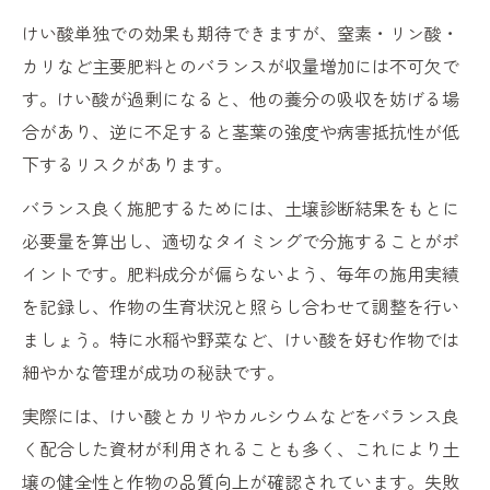
けい酸単独での効果も期待できますが、窒素・リン酸・
カリなど主要肥料とのバランスが収量増加には不可欠で
す。けい酸が過剰になると、他の養分の吸収を妨げる場
合があり、逆に不足すると茎葉の強度や病害抵抗性が低
下するリスクがあります。
バランス良く施肥するためには、土壌診断結果をもとに
必要量を算出し、適切なタイミングで分施することがポ
イントです。肥料成分が偏らないよう、毎年の施用実績
を記録し、作物の生育状況と照らし合わせて調整を行い
ましょう。特に水稲や野菜など、けい酸を好む作物では
細やかな管理が成功の秘訣です。
実際には、けい酸とカリやカルシウムなどをバランス良
く配合した資材が利用されることも多く、これにより土
壌の健全性と作物の品質向上が確認されています。失敗