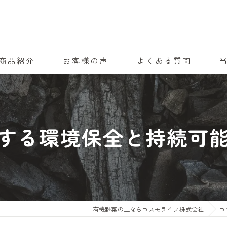
商品紹介
お客様の声
よくある質問
家
農
する環境保全と持続可
有
土
有
有機野菜の土ならコスモライフ株式会社
コ