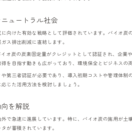
バイオ炭とJ-クレジット制度の関係性を解説
バイオ炭によるJ-クレジット活用のポイント
ンニュートラル社会
バイオ炭活用でJ-クレジット申請を目指すには
バイオ炭の炭素貯留効果とJ-クレジット収益化
成に向けた有効な戦略として評価されています。バイオ炭
果ガス排出削減に直結します。
J-クレジット制度におけるバイオ炭活用事例
気候変動対策にバイオ炭を生かす方法
バイオ炭の炭素固定量がクレジットとして認証され、企業
取得を目指す動きも広がっており、環境保全とビジネスの
バイオ炭が気候変動対策に与える影響とは
バイオ炭による二酸化炭素削減の具体的手法
きや第三者認証が必要であり、導入初期コストや管理体制
バイオ炭でカーボンニュートラルを実現する方法
に応じた活用方法を検討しましょう。
バイオ炭導入時の気候変動対策の実践手順
動向を解説
バイオ炭活用がもたらす温暖化防止の可能性
内外で急速に進展しています。特に、バイオ炭の施用が土
ータが蓄積されています。