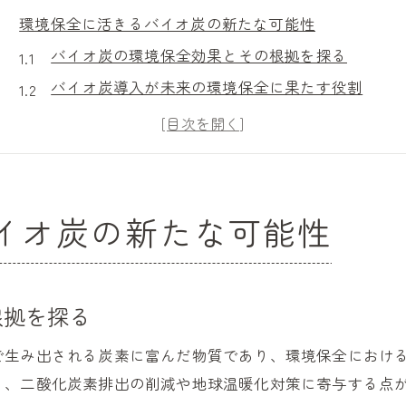
環境保全に活きるバイオ炭の新たな可能性
バイオ炭の環境保全効果とその根拠を探る
バイオ炭導入が未来の環境保全に果たす役割
バイオ炭活用で実現するカーボンニュートラル社
バイオ炭と環境保全の最新研究動向を解説
バイオ炭が注目される環境問題の背景とは
バイオ炭導入が土壌改良へもたらす効果とは
イオ炭の新たな可能性
バイオ炭を用いた土壌改良のメリットと実感
バイオ炭導入時の土壌改良効果のポイント
バイオ炭が土壌微生物に及ぼす変化と可能性
根拠を探る
バイオ炭施用で土壌環境がどう変わるのか
で生み出される炭素に富んだ物質であり、環境保全におけ
バイオ炭による土壌改良の実践例を紹介
り、二酸化炭素排出の削減や地球温暖化対策に寄与する点
持続可能な農業を支えるバイオ炭の実力