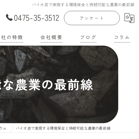
バイオ炭で実現する環境保全と持続可能な農業の最前線
0475-35-3512
アンケート
当社の特徴
会社概要
ブログ
コラム
庭菜園
漫画特集
家
能な農業の最前線
機培養土
壌改良材
機肥料
ラム
バイオ炭で実現する環境保全と持続可能な農業の最前線