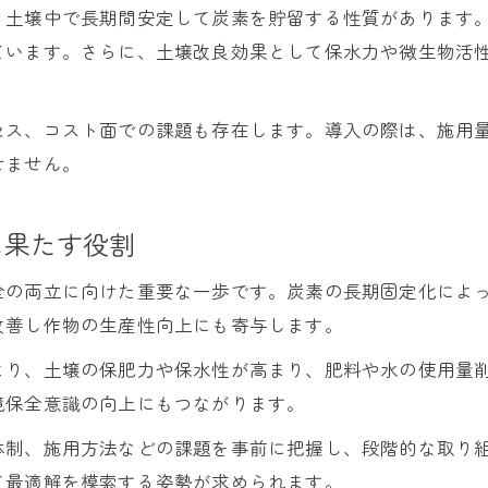
、土壌中で長期間安定して炭素を貯留する性質があります
バイオ炭が持続可能な農業を支える理由
ています。さらに、土壌改良効果として保水力や微生物活
バイオ炭活用で農業の収益と環境を両立
バイオ炭導入による持続可能性の高い農業実践
セス、コスト面での課題も存在します。導入の際は、施用
バイオ炭による農地改善と生産性向上の実例
せません。
バイオ炭とSDGs達成に向けた農業の未来
課題と展望から探るバイオ炭の問題点
に果たす役割
バイオ炭の問題点と向き合うための視点
全の両立に向けた重要な一歩です。炭素の長期固定化によ
バイオ炭導入のデメリットとその対策法
改善し作物の生産性向上にも寄与します。
バイオ炭普及の課題と現場での取り組み事例
より、土壌の保肥力や保水性が高まり、肥料や水の使用量
バイオ炭の価格やコスト構造を正しく理解する
境保全意識の向上にもつながります。
バイオ炭問題点を乗り越えるための改善策
体制、施用方法などの課題を事前に把握し、段階的な取り
J-クレジット制度におけるバイオ炭活用法
て最適解を模索する姿勢が求められます。