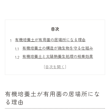
目次
有機培養土が有用菌の居場所になる理由
有機培養土の構造が微生物を守る仕組み
有機培養土と太陽熱養生処理の相乗効果
有機培養土内で有用菌が繁栄する条件とは
有機培養土による土壌の通気性と保水性向
上
有機培養土が微生物肥料の定着を助ける理
有機培養土が有用菌の居場所にな
由
る理由
家庭菜園で活きる有機培養土の活用法