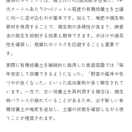
施用のタイミングは、植え付けの2週間前を目安に、1平
方メートルあたり3～5リットル程度の有機培養土を土壌
に均一に混ぜ込むのが基本です。加えて、堆肥や微生物
資材を併用することで、微生物の多様性が高まり、病害
虫の発生を抑制する効果も期待できます。水はけや通気
性を確保し、根腐れのリスクを回避することも重要で
す。
実際に有機培養土を継続的に施用した家庭菜園では「毎
年安定して収穫できるようになった」「野菜の風味や色
つやが良くなった」といった成功事例が多く報告されて
います。一方で、古い培養土を再利用する場合は、微生
物バランスが崩れていることがあるため、必ず新しい有
機培養土や堆肥を追加し、土壌の状態を確認しながら使
うことが推奨されます。