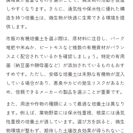
しやすくなります。さらに、通気性や保水性に優れた構
造を持つ培養土は、微生物が快適に生育できる環境を提
供します。
市販の有機培養土を選ぶ際は、原材料に注目し、バーク
堆肥や米ぬか、ピートモスなど複数の有機資材がバラン
スよく配合されているかを確認しましょう。特定の有用
菌（納豆菌や酵母菌など）が添加されているものもおす
すめです。ただし、安価な培養土は未熟な有機物が混入
している場合があり、悪臭やカビの発生リスクがあるた
め、信頼できるメーカーの製品を選ぶことが重要です。
また、用途や作物の種類によって最適な培養土は異なり
ます。例えば、葉物野菜には保水性重視、根菜には通気
性重視の培養土が適しています。選び方を誤ると、微生
物環境が整わず、期待した土壌改良効果が得られないこ