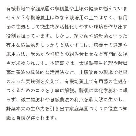
有機栽培で家庭菜園の収穫量や土壌の健康に悩んでいま
せんか？有機培養土は単なる栽培用の土ではなく、有用
菌の住処として微生物が活性化しやすい環境を作り出す
役割も担っています。しかし、納豆菌や酵母菌といった
有用な微生物をしっかりと活かすには、培養土の選定や
施用方法、米ぬかや堆肥との組み合わせなど専門的な視
点が求められます。本記事では、太陽熱養生処理や酵母
菌培養液の具体的な活用法など、土壌改良の現場で効果
のあった実践例を交えて、有機培養土で有用菌の住処を
つくるためのコツを丁寧に解説。読後には化学肥料に頼
らず、微生物肥料や自然農法の利点を最大限に生かし、
野菜本来の生命力を引き出す家庭菜園づくりに役立つ知
識と自信が得られます。