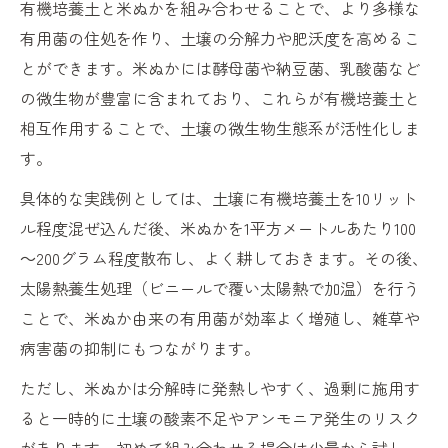
有機培養土と米ぬかを組み合わせることで、より多様な
有用菌の住処を作り、土壌の分解力や肥沃度を高めるこ
とができます。米ぬかには酵母菌や納豆菌、乳酸菌など
の微生物が豊富に含まれており、これらが有機培養土と
相互作用することで、土壌の微生物生態系が活性化しま
す。
具体的な実践例としては、土壌に有機培養土を10リット
ル程度混ぜ込んだ後、米ぬかを1平方メートルあたり100
～200グラム程度散布し、よく耕しておきます。その後、
太陽熱養生処理（ビニールで覆い太陽熱で加温）を行う
ことで、米ぬか由来の有用菌が効率よく増殖し、雑草や
病害菌の抑制にもつながります。
ただし、米ぬかは分解時に発熱しやすく、過剰に施用す
ると一時的に土壌の酸素不足やアンモニア発生のリスク