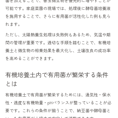
菌を加えることで、善玉微生物を優先的に増やすことが
説
可能です。家庭菜園の現場では、処理後に酵母菌培養液
太陽熱養生処理と米ぬか併用の実践ポイン
を施用することで、さらに有用菌が活性化した例も見ら
ト
れます。
有機培養土で太陽熱養生処理を失敗しない
ただし、太陽熱養生処理は失敗例もあるため、気温や期
コツ
間の管理が重要です。適切な手順を踏むことで、有機培
酵母菌・納豆菌を守る有機培養土の工夫法
養土と微生物の相乗効果を最大化し、土壌改良の成功率
を高めることができます。
有機培養土内で有用菌が繁栄する条件
とは
有機培養土で有用菌が繁栄するためには、通気性・保水
性・適度な有機物量・pHバランスが整っていることが必
要です。これらの条件が揃うことで、納豆菌や酵母菌と