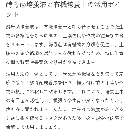
酵母菌培養液と有機培養土の活用ポイ
ント
酵母菌培養液は、有機培養土と組み合わせることで微生
物の多様性をさらに高め、土壌改良や作物の健全な生育
をサポートします。酵母菌は有機物の分解を促進し、土
壌中の養分循環を活発にする役割を持つため、特に生育
初期の野菜や果菜類で効果が期待できます。
活用方法の一例としては、米ぬかや糖蜜などを使って家
庭で簡単に酵母菌培養液を作り、植え付け前の土壌や作
物の根元に希釈して散布します。これにより、培養土中
の有用菌が活性化し、根張りや生育が良くなったという
声も多く聞かれます。ただし、培養液の濃度が高すぎる
と逆に根を傷めるリスクがあるため、必ず規定の倍率で
希釈して使用しましょう。