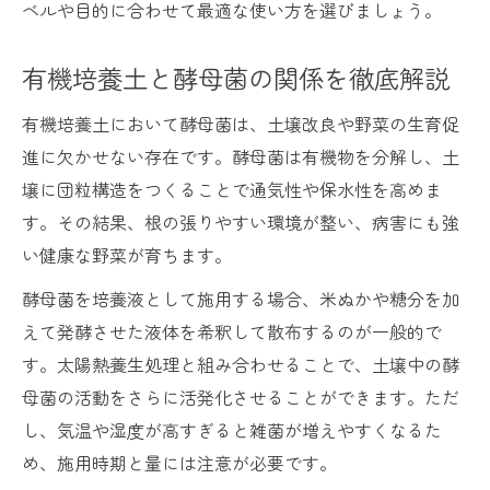
ベルや目的に合わせて最適な使い方を選びましょう。
有機培養土と酵母菌の関係を徹底解説
有機培養土において酵母菌は、土壌改良や野菜の生育促
進に欠かせない存在です。酵母菌は有機物を分解し、土
壌に団粒構造をつくることで通気性や保水性を高めま
す。その結果、根の張りやすい環境が整い、病害にも強
い健康な野菜が育ちます。
酵母菌を培養液として施用する場合、米ぬかや糖分を加
えて発酵させた液体を希釈して散布するのが一般的で
す。太陽熱養生処理と組み合わせることで、土壌中の酵
母菌の活動をさらに活発化させることができます。ただ
し、気温や湿度が高すぎると雑菌が増えやすくなるた
め、施用時期と量には注意が必要です。