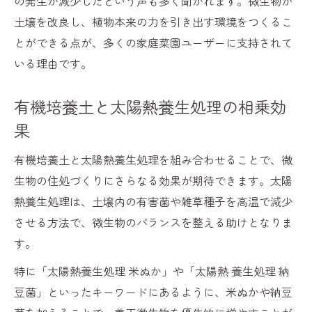
の発生が減少したという声も多く聞かれます。微生物が
有機培養土と微生物肥料の相乗効果を体感
土壌を改良し、植物本来の力を引き出す環境をつくるこ
有機培養土が健康野菜の生育を支える要素
とができる点が、多くの家庭菜園ユーザーに支持されて
有機培養土使用で化学肥料を減らす実践法
いる理由です。
有機培養土による収穫増の実践的アプロー
チ
有機培養土と太陽熱養生処理の相乗効
酵母菌と納豆菌が力を発揮する最適環境
果
有機培養土で酵母菌が活性化する理由
有機培養土と太陽熱養生処理を組み合わせることで、微
納豆菌を有機培養土で最大限活かすコツ
生物の住処づくりにさらなる効果が期待できます。太陽
酵母菌培養液と有機培養土の活用事例
熱養生処理は、土壌内の有害菌や雑草種子を高温で減少
有機培養土と太陽熱養生処理の重要性
させる方法で、微生物のバランスを整える助けとなりま
有機培養土が微生物多様性を支える仕組み
す。
太陽熱養生処理を用いた有機培養土の工夫
特に「太陽熱養生処理 米ぬか」や「太陽熱 養生処理 納
太陽熱養生処理と有機培養土の効果的連携
豆菌」といったキーワードにあるように、米ぬかや納豆
有機培養土での太陽熱養生処理のやり方解