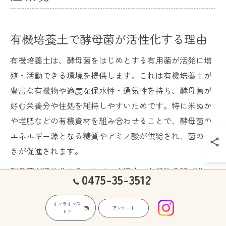
有機培養土で酵母菌が活性化する理由
有機培養土は、酵母菌をはじめとする有用菌が活発に増
殖・活動できる環境を提供します。これは有機培養土が
豊富な有機物や適度な保水性・通気性を持ち、酵母菌が
好む栄養分や住処を維持しやすいためです。特に米ぬか
や堆肥などの有機資材を組み合わせることで、酵母菌の
エネルギー源となる糖質やアミノ酸が供給され、菌の働
きが促進されます。
酵母菌が活性化することで、土壌中の有機物分解が進
0475-35-3512
み、野菜などの植物に必要な栄養素が効率よく供給され
るようになります。例えば、酵母菌による分解で発生す
オンラインス
アンケート
トア
る有機酸は、他の微生物の活動も活発化させ、健康な土