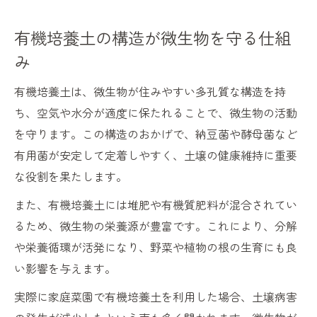
家庭菜園で有機培養土を効果的に使う方法
有機培養土と米ぬかの組み合わせ実例
有機培養土の構造が微生物を守る仕組
有機培養土の施用で安定した収穫を実現
み
酵母菌培養液と有機培養土の活用ポイント
有機培養土は、微生物が住みやすい多孔質な構造を持
納豆菌を活かす有機培養土の利用コツ
ち、空気や水分が適度に保たれることで、微生物の活動
微生物が繁栄する土壌作りの基礎知識
を守ります。この構造のおかげで、納豆菌や酵母菌など
有機培養土と堆肥で微生物環境を整える
有用菌が安定して定着しやすく、土壌の健康維持に重要
な役割を果たします。
有機培養土の選び方が土壌改良の鍵となる
有機培養土で微生物の活動を促す方法
また、有機培養土には堆肥や有機質肥料が混合されてい
家庭菜園で活かす有機培養土の基礎知識
るため、微生物の栄養源が豊富です。これにより、分解
や栄養循環が活発になり、野菜や植物の根の生育にも良
有機培養土と酵母菌の関係を徹底解説
い影響を与えます。
収穫増を目指すなら有機培養土で決まり
実際に家庭菜園で有機培養土を利用した場合、土壌病害
有機培養土で野菜の収穫量が上がる理由