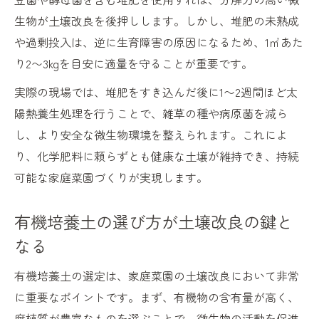
生物が土壌改良を後押しします。しかし、堆肥の未熟成
や過剰投入は、逆に生育障害の原因になるため、1㎡あた
り2〜3kgを目安に適量を守ることが重要です。
実際の現場では、堆肥をすき込んだ後に1〜2週間ほど太
陽熱養生処理を行うことで、雑草の種や病原菌を減ら
し、より安全な微生物環境を整えられます。これによ
り、化学肥料に頼らずとも健康な土壌が維持でき、持続
可能な家庭菜園づくりが実現します。
有機培養土の選び方が土壌改良の鍵と
なる
有機培養土の選定は、家庭菜園の土壌改良において非常
に重要なポイントです。まず、有機物の含有量が高く、
腐植質が豊富なものを選ぶことで、微生物の活動を促進