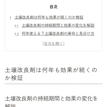
目次
土壌改良剤は何年も効果が続くのか検証
土壌改良剤の持続期間と効果の変化を解説
何年使える？土壌改良剤の寿命と見分け方
古い土壌改良剤でも効果が続く理由と注意
点
土壌の状態別に見る土壌改良剤の持続力
土壌改良剤選びが植物の成長に与える影響
土壌改良剤は何年も効果が続くの
再利用できる土へ導く改良剤の選び方
か検証
再利用に適した土壌改良剤の選び方とポイ
ント
土壌改良剤ランキングを活用した賢い選択
土壌改良剤の持続期間と効果の変化を
法
解説