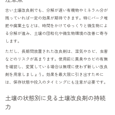
土壌改良剤の選び方で栽培環境が激変する
古い土壌改良剤でも、分解が遅い有機物やミネラル分が
野菜ごとに最適な土壌改良剤の特徴とは
残っていれば一定の効果が期待できます。特にバーク堆
最新土壌改良剤の種類とおすすめポイント
肥や腐葉土などは、時間をかけてゆっくりと微生物によ
る分解が進み、土壌の団粒化や微生物環境の改善に寄与
します。
ただし、長期間放置された改良剤は、湿気やカビ、虫害
などのリスクが高まります。使用前に異臭やカビの有無
を確認し、変質している場合は無理に使わず新しい改良
剤を用意しましょう。効果を最大限に引き出すために
は、保存状態や投入のタイミングにも注意が必要です。
土壌の状態別に見る土壌改良剤の持続
力