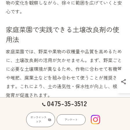
物の変化を観察しながら、徐々に範囲を広げていくと安
心です。
家庭菜園で実践できる土壌改良剤の使
用法
家庭菜園では、野菜や果物の収穫量や品質を高めるため
に、土壌改良剤の活用が欠かせません。まず、野菜ごと
に必要な土壌環境が異なるため、作物に合わせて有機質
や堆肥、腐葉土などを組み合わせて使うことが推奨され
ます。これにより、土の通気性・保水性が向上し、根の
発育が促進されます。
0475-35-3512
具体的な使い方としては、植え付け前に一度よく耕した
土に、改良剤を均等に混ぜ込む方法が一般的です。肥料
オンラインス
アンケート
トア
と併用する場合は、肥料焼けを防ぐため、改良剤と肥料