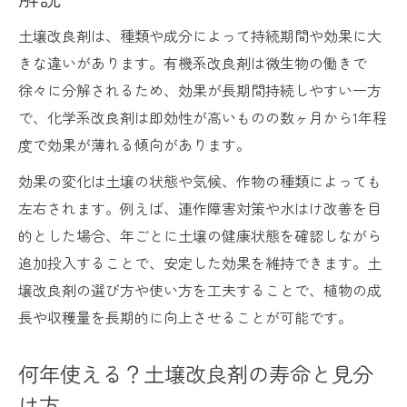
おすすめ土壌改良剤で古い土が甦る仕組み
土壌改良剤は、種類や成分によって持続期間や効果に大
家庭菜園向け土壌改良剤の特徴と選定コツ
きな違いがあります。有機系改良剤は微生物の働きで
庭や花壇に最適な土壌改良剤の比較ポイン
徐々に分解されるため、効果が長期間持続しやすい一方
ト
で、化学系改良剤は即効性が高いものの数ヶ月から1年程
長持ちする土壌改良のポイント徹底解説
度で効果が薄れる傾向があります。
土壌改良剤で長持ちする土を作る基本手順
効果の変化は土壌の状態や気候、作物の種類によっても
土壌改良剤の種類ごとに異なる長期効果
左右されます。例えば、連作障害対策や水はけ改善を目
時間が経っても効果持続する使い方の秘訣
的とした場合、年ごとに土壌の健康状態を確認しながら
土壌改良剤の保管方法が劣化防止のカギ
追加投入することで、安定した効果を維持できます。土
壌改良剤の選び方や使い方を工夫することで、植物の成
庭の土壌改良で長持ちするコツと注意点
長や収穫量を長期的に向上させることが可能です。
もし土壌改良剤を使うなら最適なタイミングは
土壌改良剤のおすすめ使用時期を詳しく解
何年使える？土壌改良剤の寿命と見分
説
け方