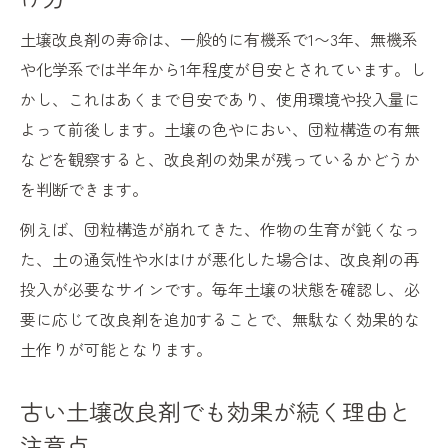
庭や畑で土壌改良剤を使う最適な季節とは
土壌改良剤の寿命は、一般的に有機系で1〜3年、無機系
土壌改良剤の撒き方とタイミングのコツ
や化学系では半年から1年程度が目安とされています。し
作物別に見る土壌改良剤の適切な使い方
かし、これはあくまで目安であり、使用環境や投入量に
土壌改良剤の効率を高める撒くタイミング
よって前後します。土壌の色やにおい、団粒構造の有無
土の健康維持を支えるおすすめの使い方
などを観察すると、改良剤の効果が残っているかどうか
土壌改良剤の効果的な使い方と注意ポイン
を判断できます。
ト
例えば、団粒構造が崩れてきた、作物の生育が鈍くなっ
家庭菜園で実践できる土壌改良剤の使用法
た、土の通気性や水はけが悪化した場合は、改良剤の再
土壌改良剤を長く効かせるコツと管理法
投入が必要なサインです。毎年土壌の状態を確認し、必
土壌改良剤の使い方一つで変わる土の健康
要に応じて改良剤を追加することで、無駄なく効果的な
庭の土壌改良を簡単にするおすすめ方法
土作りが可能となります。
家庭菜園で役立つ土壌改良剤の種類別特徴
古い土壌改良剤でも効果が続く理由と
家庭菜園向け土壌改良剤の主な種類と特徴
注意点
有機系土壌改良剤と無機系の違いを解説