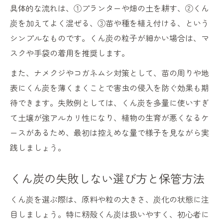
具体的な流れは、①プランターや畑の土を耕す、②くん
炭を加えてよく混ぜる、③苗や種を植え付ける、という
シンプルなものです。くん炭の粒子が細かい場合は、マ
スクや手袋の着用を推奨します。
また、ナメクジやコガネムシ対策として、苗の周りや地
表にくん炭を薄くまくことで害虫の侵入を防ぐ効果も期
待できます。失敗例としては、くん炭を多量に使いすぎ
て土壌が強アルカリ性になり、植物の生育が悪くなるケ
ースがあるため、最初は控えめな量で様子を見ながら実
践しましょう。
くん炭の失敗しない選び方と保管方法
くん炭を選ぶ際は、原料や粒の大きさ、炭化の状態に注
目しましょう。特に籾殻くん炭は扱いやすく、初心者に