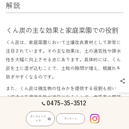
解説
くん炭の主な効果と家庭菜園での役割
くん炭は、家庭菜園において土壌改良資材として非常に
注目されています。その主な効果は、土の通気性や排水
性を大幅に向上させる点にあります。具体的には、くん
炭を土に混ぜ込むことで、土粒の隙間が増え、根腐れを
防ぎやすくなるのです。
また、くん炭は微生物の住みかを提供する役割も担い、
土壌中の有用微生物が活発になることで、病原菌の繁殖
0475-35-3512
抑制や有機物の分解促進につながります。加えて、くん
炭特有のアルカリ性がナメクジやアブラムシなど一部の
オンラインス
アンケート
トア
害虫対策にも役立つため、家庭菜園での病害虫対策とし