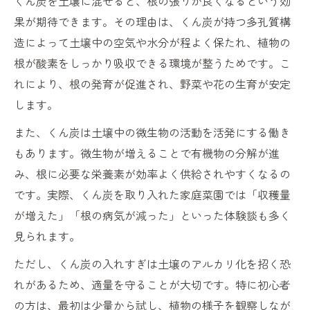
くん炭を土壌に混ぜると、根の張りが良くなるという効
果が期待できます。その理由は、くん炭が持つ多孔質構
造によって土壌中の空気や水分が程よく保たれ、植物の
根が酸素をしっかり吸収できる環境が整うためです。こ
れにより、根の発育が促進され、野菜や花の生育が安定
します。
また、くん炭は土壌中の微生物の活動を活発にする働き
もあります。微生物が増えることで有機物の分解が進
み、根に必要な栄養素が効率よく供給されやすくなるの
です。実際、くん炭を取り入れた家庭菜園では「収穫量
が増えた」「根の病気が減った」といった体験談も多く
見られます。
ただし、くん炭の入れすぎは土壌のアルカリ化を招く恐
れがあるため、適量を守ることが大切です。特に初心者
の方は、最初は少量から試し、植物の様子を観察しなが