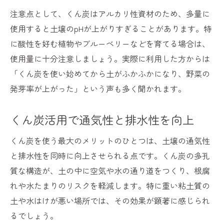
くん炭使用による発芽率向上の仕組み
注意点として、くん炭はアルカリ性資材のため、多量に
くん炭の効果とデメリットを徹底解説
使用すると土壌のpHが上がりすぎることがあります。特
くん炭の主な効果と家庭菜園での役割
に酸性を好む植物やブルーベリーなどを育てる場合は、
使用量に十分注意しましょう。実際に利用した方からは
くん炭のデメリットと注意点を解説
「くん炭を使い始めてから土がふかふかになり、野菜の
籾殻くん炭・竹炭の違いと選び方
発芽率が上がった」という声も多く聞かれます。
くん炭の使いすぎによるリスクとは
くん炭のpH調整機能と石灰の代用性
くん炭活用で通気性と排水性を向上
籾殻くん炭でナメクジ被害を減らす方法
くん炭を使う最大のメリットのひとつは、土壌の通気性
くん炭でナメクジ侵入経路を断つ工夫
と排水性を同時に向上させられる点です。くん炭の多孔
籾殻くん炭の効果的な敷き方を紹介
質な構造が、土の中に空気や水の通り道をつくり、根腐
くん炭を使った安全な害虫防除テクニック
れや水たまりのリスクを軽減します。特に重い粘土質の
梅雨時にも強いくん炭の使い方とは
土や水はけが悪い場所では、その効果が顕著に感じられ
くん炭と他資材の併用による防御力強化
るでしょう。