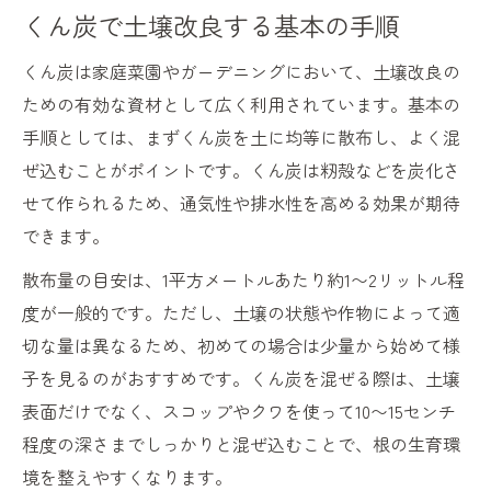
くん炭で土壌改良する基本の手順
くん炭と併用できる害虫防除の方法
くん炭でコガネムシ幼虫を防ぐポイント
くん炭は家庭菜園やガーデニングにおいて、土壌改良の
ガーデニング初心者も安心なくん炭活用法
ための有効な資材として広く利用されています。基本の
手順としては、まずくん炭を土に均等に散布し、よく混
くん炭の使い方をやさしく解説します
ぜ込むことがポイントです。くん炭は籾殻などを炭化さ
初心者が知りたいくん炭の基本効果
せて作られるため、通気性や排水性を高める効果が期待
くん炭を使った簡単な家庭菜園の始め方
できます。
くん炭の失敗しない選び方と保管方法
散布量の目安は、1平方メートルあたり約1〜2リットル程
くん炭を安全に扱うための注意点
度が一般的です。ただし、土壌の状態や作物によって適
柔らかな土づくりならくん炭を取り入れて
切な量は異なるため、初めての場合は少量から始めて様
くん炭で土を柔らかく保つ具体的手法
子を見るのがおすすめです。くん炭を混ぜる際は、土壌
くん炭が根の張りを強くする理由とは
表面だけでなく、スコップやクワを使って10〜15センチ
くん炭で連作障害を予防するメリット
程度の深さまでしっかりと混ぜ込むことで、根の生育環
くん炭と堆肥を組み合わせた改良法
境を整えやすくなります。