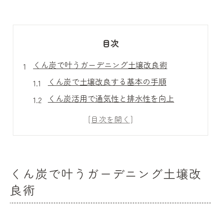
目次
くん炭で叶うガーデニング土壌改良術
くん炭で土壌改良する基本の手順
くん炭活用で通気性と排水性を向上
くん炭がもたらす微生物活性化の効果
くん炭で家庭菜園の土をふかふかに
くん炭使用時の適切な混ぜ方とコツ
家庭菜園の害虫対策にくん炭が効く理由
くん炭で叶うガーデニング土壌改
くん炭がナメクジ忌避に効果的な理由
良術
くん炭の自然な害虫対策メカニズム
くん炭でアブラムシ被害を減らすコツ