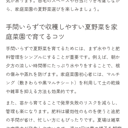
気があります。自宅のスペースや日当たりを考慮しなが
ント
ら、家庭菜園の夏野菜選びを楽しみましょう。
プランターで楽しむ夏野菜の始め方
手間いらずで収穫しやすい夏野菜を家
家庭菜園初心者でも簡単なプランター夏野
菜栽培法
庭菜園で育てるコツ
プランターで育てやすい夏野菜と家庭菜園
手間いらずで夏野菜を育てるためには、まず水やりと肥
のコツ
料管理をシンプルにすることが重要です。例えば、朝か
家庭菜園プランター栽培でおすすめの夏野
夕方の涼しい時間帯にたっぷり水やりをすることで、根
菜
の傷みや蒸れを防げます。家庭菜園初心者には、マルチ
ベランダ家庭菜園で夏野菜を楽しむステッ
ング（敷きわらや黒マルチシート）を利用して土の乾燥
プ
や雑草を抑える方法も効果的です。
家庭菜園でプランター夏野菜を失敗しない
また、苗から育てることで発芽失敗のリスクを減らし、
工夫
管理も楽になります。肥料は緩効性のものを使うと追肥
ほったらかし家庭菜園でも収穫を目指す
の手間が省け、忙しい方にもぴったりです。夏場は雑草
家庭菜園で手間いらず夏野菜を収穫する方