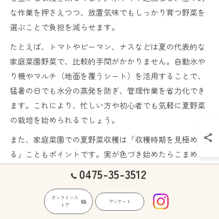
な作業を押さえつつ、放置気味でもしっかり育つ野菜を
選ぶことで負担を減らせます。
たとえば、トマトやピーマン、ナスなどは夏の代表的な
家庭菜園野菜で、比較的手間がかかりません。自動水や
り機やマルチ（地面を覆うシート）を活用することで、
猛暑の日でも水分の蒸発を防ぎ、管理作業を省力化でき
ます。これにより、忙しい方や初心者でも気軽に夏野菜
の栽培を始められるでしょう。
また、家庭菜園での夏野菜収穫は「収穫時期を見極め
る」こともポイントです。実が色づき始めたらこまめに
収穫することで、株の体力を保ち、継続的な収穫が期待
0475-35-3512
できます。こうした基礎を押さえることで、手間いらず
の夏野菜栽培が実現します。
オンラインス
アンケート
トア