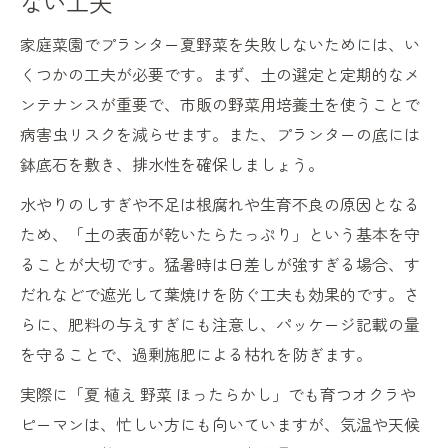
ない工夫
家庭菜園でプランター夏野菜を失敗しないためには、い
くつかの工夫が必要です。まず、土の選定と定期的なメ
ンテナンスが重要で、市販の野菜用培養土を使うことで
病害虫リスクを減らせます。また、プランターの底には
鉢底石を敷き、排水性を確保しましょう。
水やりのしすぎや不足は根腐れや生育不良の原因となる
ため、「土の表面が乾いたらたっぷり」という基本を守
ることが大切です。猛暑時は日差しが強すぎる場合、す
だれなどで遮光して葉焼けを防ぐ工夫も効果的です。さ
らに、肥料の与えすぎにも注意し、パッケージ記載の量
を守ることで、過剰施肥による枯れを防ぎます。
実際に「夏 植え 野菜 ほったらかし」でも育つオクラや
ピーマンは、忙しい方にも向いていますが、気温や天候