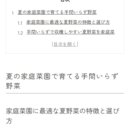
夏の家庭菜園で育てる手間いらず野菜
家庭菜園に最適な夏野菜の特徴と選び方
手間いらずで収穫しやすい夏野菜を家庭菜
園で育てるコツ
夏野菜のおすすめ家庭菜園品種と育てやす
さ比較
初心者が家庭菜園で挑戦しやすい夏野菜ラ
夏の家庭菜園で育てる手間いらず
ンキング
野菜
珍しい夏野菜も楽しめる家庭菜園の始め方
初心者に人気の夏野菜栽培ポイント集
家庭菜園初心者におすすめの夏野菜栽培テ
家庭菜園に最適な夏野菜の特徴と選び
クニック
方
夏野菜を家庭菜園で失敗なく育てる秘訣