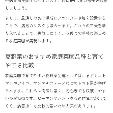
や病害虫が発生しやすいので、週に1回は葉の様子を観察
法
しましょう。
ほったらかしでも育つ夏野菜の家庭菜園活
さらに、風通しの良い場所にプランターや畑を設置する
用術
ことで、病気のリスクも減らせます。これらの工夫を取
初心者向け家庭菜園の夏野菜放置栽培ポイ
り入れることで、失敗しにくく、収穫まで手軽に楽しめ
ント
る家庭菜園が実現します。
家庭菜園で失敗しにくい夏野菜の選び方
夏野菜のおすすめ家庭菜園品種と育て
夏におすすめの放置可能な家庭菜園野菜紹
やすさ比較
介
珍しい夏野菜にも挑戦できる方法案内
家庭菜園で育てやすい夏野菜品種としては、まずミニト
家庭菜園で珍しい夏野菜を育てる楽しみ方
マトやアイコ、サンマルツァーノなどのトマト系が挙げ
夏野菜家庭菜園で挑戦できるユニークな品
られます。これらは病気に強く、初心者でも収穫しやす
種
いのが特徴です。ピーマンやシシトウも連作障害が出に
くく、病害虫にも比較的強いため人気があります。
家庭菜園初心者でも栽培しやすい珍しい夏