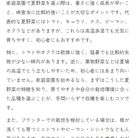
家庭菜園で夏野菜を選ぶ際は、暑さに強く成長が早いこ
初心者が選ぶ育てやすい夏野菜とその理由
と、病害虫に比較的強いことが大切なポイントです。代
家庭菜園で人気の夏野菜おすすめポイント
表的な夏野菜にはトマト、キュウリ、ナス、ピーマン、
まとめ
オクラなどがありますが、これらは高温多湿でも元気に
夏野菜栽培初心者が知っておくべき注意点
育ちやすく、初心者にもおすすめです。
猛暑にも負けない家庭菜園野菜選び
特に、トマトやオクラは乾燥に強く、猛暑でも比較的失
猛暑に強い夏野菜の家庭菜園向け選び方ガ
敗が少ない傾向があります。逆に、葉物野菜などは夏場
イド
の高温でとう立ちしやすいため、初心者にはあまり向い
家庭菜園で暑さに負けない夏野菜の特徴と
ていません。家庭菜園を始めるなら、まずはこうした夏
は
野菜の特徴を知り、育てやすさや自分の栽培環境に合っ
高温期でも育つ家庭菜園おすすめ野菜まと
た品種を選ぶことが、手間いらずで収穫を楽しむコツで
め
す。
猛暑対策ができる家庭菜園の夏野菜選定方
また、プランターでの栽培を検討している場合は、根が
法
浅くても育つミニトマトやピーマン・シシトウなども人
暑さに強い夏野菜を家庭菜園で育てるポイ