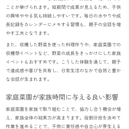
ことが挙げられます。短期間で成果が見えるため、子供
家族みんなで挑戦できる家庭菜園の工夫
の興味ややる気も持続しやすいです。毎日の水やりや成
家庭菜園で親子の会話が増える工夫集
長記録をカレンダーにメモする習慣も、親子の会話を増
子供と一緒に作る家庭菜園の観察日記活用
やす工夫となります。
法
また、収穫した野菜を使った料理作りや、家庭菜園での
収穫祭イベントなど、野菜の成長をきっかけにした家族
イベントもおすすめです。こうした体験を通じて、親子
で達成感や喜びを共有し、日常生活のなかで自然と豊か
な会話が生まれます。
家庭菜園が家族時間に与える良い影響
家庭菜園を家族で取り組むことで、協力し合う機会が増
え、家族全体の結束力が高まります。役割分担を決めて
作業を進めることで、子供に責任感や自立心が芽生える