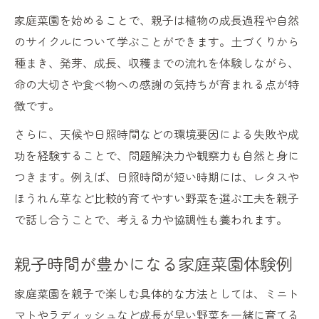
工夫
家庭菜園を始めることで、親子は植物の成長過程や自然
会話が弾む家庭菜園の水やりベストタイミ
のサイクルについて学ぶことができます。土づくりから
ング
種まき、発芽、成長、収穫までの流れを体験しながら、
家庭菜園を活用した親子の朝の過ごし方
命の大切さや食べ物への感謝の気持ちが育まれる点が特
水やりの時間が家族時間に変わる理由
徴です。
家庭菜園でふれる自然が親子関係を育む
さらに、天候や日照時間などの環境要因による失敗や成
家庭菜園が親子の自然体験を深める理由
功を経験することで、問題解決力や観察力も自然と身に
自然とふれあう家庭菜園で親子時間を満喫
つきます。例えば、日照時間が短い時期には、レタスや
家庭菜園で学ぶ自然の不思議と親子の対話
ほうれん草など比較的育てやすい野菜を選ぶ工夫を親子
家庭菜園が家族時間に与える教育的な価値
で話し合うことで、考える力や協調性も養われます。
親子で成長を見守る家庭菜園の喜び
親子時間が豊かになる家庭菜園体験例
親子時間を豊かにする野菜栽培アイデア
家庭菜園で親子時間を楽しむ栽培アイデア
家庭菜園を親子で楽しむ具体的な方法としては、ミニト
マトやラディッシュなど成長が早い野菜を一緒に育てる
初心者におすすめの家庭菜園野菜の選び方