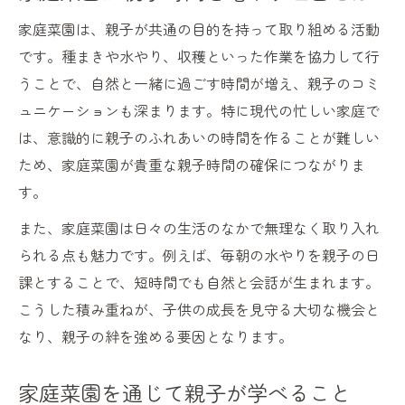
家庭菜園で室内やベランダでも育つ野菜
家庭菜園は、親子が共通の目的を持って取り組める活動
日照が短い時期でも家庭菜園を満喫するコ
です。種まきや水やり、収穫といった作業を協力して行
ツ
うことで、自然と一緒に過ごす時間が増え、親子のコミ
親子時間が増える家庭菜園の時短アイデア
ュニケーションも深まります。特に現代の忙しい家庭で
家族時間が深まる菜園アクティビティ実例
は、意識的に親子のふれあいの時間を作ることが難しい
ため、家庭菜園が貴重な親子時間の確保につながりま
親子で楽しむ家庭菜園のアクティビティ例
す。
家庭菜園で家族時間を充実させる遊び方
また、家庭菜園は日々の生活のなかで無理なく取り入れ
家族みんなで取り組む家庭菜園の工夫
られる点も魅力です。例えば、毎朝の水やりを親子の日
家庭菜園が親子の会話を自然に増やす理由
課とすることで、短時間でも自然と会話が生まれます。
家族時間を深める季節ごとの家庭菜園体験
こうした積み重ねが、子供の成長を見守る大切な機会と
水やりの時間選びで会話を増やすコツ
なり、親子の絆を強める要因となります。
家庭菜園の水やりで親子時間を増やす方法
親子で実践する家庭菜園の水やりタイムの
家庭菜園を通じて親子が学べること