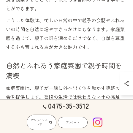
とができます。
こうした体験は、忙しい日常の中で親子の会話やふれあ
いの時間を自然に増やすきっかけにもなります。家庭菜
園を通じて、親子の絆を深めるだけでなく、自然を尊重
する心も育まれる点が大きな魅力です。
自然とふれあう家庭菜園で親子時間を
満喫
家庭菜園は、親子が一緒に外へ出て体を動かす絶好の機
会を提供します。普段の生活では味わえない土の感触
0475-35-3512
や、植物の成長を間近で感じることで、子供たちの好奇
心や探究心が刺激されます。また、親子で協力して作業
オンラインス
することで、自然と会話が生まれ、コミュニケーション
アンケート
トア
の質も向上します。