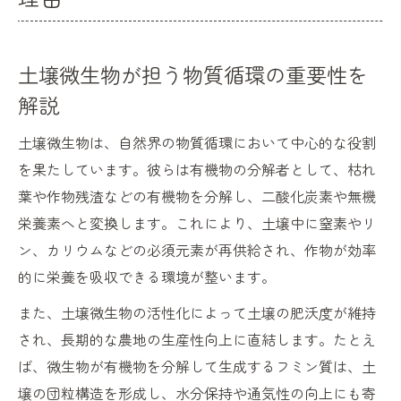
未来志向の農業に土壌微生物が不可欠な理
由
設計型微生物の新たな活用で環境に優しい畑へ
土壌微生物が担う物質循環の重要性を
設計型微生物が土壌環境を改善する仕組み
解説
土壌微生物と設計型微生物の相乗効果とは
土壌微生物は、自然界の物質循環において中心的な役割
環境配慮型農業で選ばれる設計型微生物の
を果たしています。彼らは有機物の分解者として、枯れ
特徴
葉や作物残渣などの有機物を分解し、二酸化炭素や無機
設計型微生物導入による土壌微生物活性化
栄養素へと変換します。これにより、土壌中に窒素やリ
の実例
ン、カリウムなどの必須元素が再供給され、作物が効率
土壌微生物が持続可能な畑作りに貢献する
的に栄養を吸収できる環境が整います。
理由
また、土壌微生物の活性化によって土壌の肥沃度が維持
多様な土壌微生物が生む持続可能な生産力
され、長期的な農地の生産性向上に直結します。たとえ
土壌微生物の多様性が農業にもたらす恩恵
ば、微生物が有機物を分解して生成するフミン質は、土
微生物バランスが持続可能な土づくりの鍵
壌の団粒構造を形成し、水分保持や通気性の向上にも寄