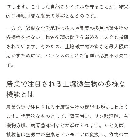
生産力向上に役立つ土壌微生物の働きとは
与します。こうした自然のサイクルを守ることが、結果
土壌微生物が実現する安定した収量と品質
的に持続可能な農業の基盤となるのです。
多様な土壌微生物が支える自然循環型農業
一方で、過剰な化学肥料の投入や農薬の多用は微生物の
農業現場に活かす設計型微生物の基礎知識
多様性を損ない、物質循環の働きを弱めるリスクも指摘
されています。そのため、土壌微生物の働きを最大限に
設計型微生物の基本概念と土壌微生物の違
活かすためには、バランスのとれた管理が必要不可欠で
い
す。
現場で役立つ土壌微生物の選定ポイント
設計型微生物導入時に知っておきたい注意
農業で注目される土壌微生物の多様な
点
機能とは
土壌微生物資材の効果的な使い分け方法
設計型微生物の働きを最大化する活用法
農業分野で注目される土壌微生物の機能は多岐にわたり
ます。代表的なものとして、窒素固定、リン酸溶解、有
連作障害対策には土壌微生物の力が不可欠
機物分解、病原菌抑制などが挙げられます。たとえば、
連作障害予防に役立つ土壌微生物の働き
根粒菌は空気中の窒素をアンモニアに変換し、作物の生