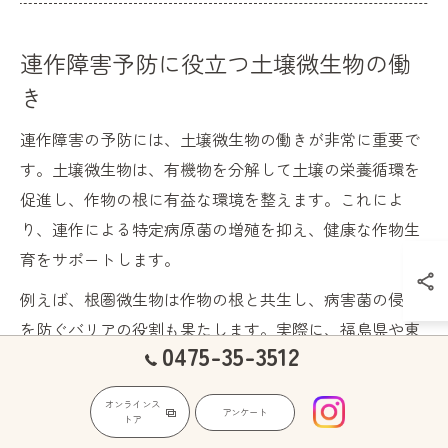
連作障害予防に役立つ土壌微生物の働
き
連作障害の予防には、土壌微生物の働きが非常に重要で
す。土壌微生物は、有機物を分解して土壌の栄養循環を
促進し、作物の根に有益な環境を整えます。これによ
り、連作による特定病原菌の増殖を抑え、健康な作物生
育をサポートします。
例えば、根圏微生物は作物の根と共生し、病害菌の侵入
を防ぐバリアの役割も果たします。実際に、福島県や東
0475-35-3512
京都などの農地では、微生物資材の活用によって連作障
害の発生が減少した事例が報告されています。このよう
オンラインス
アンケート
に、土壌微生物の多様な働きが、持続可能な農業の基盤
トア