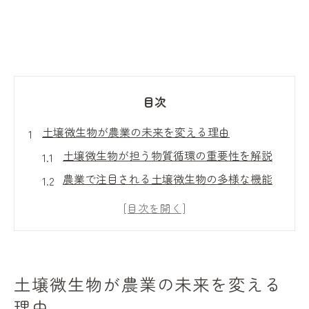
目次
土壌微生物が農業の未来を変える理由
土壌微生物が担う物質循環の重要性を解説
農業で注目される土壌微生物の多様な機能
とは
土壌微生物の働きが作物の健康に与える影
響
土壌微生物の種類とその役割を具体的に知
土壌微生物が農業の未来を変える
る
理由