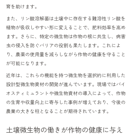
土壌微生物が連作環境を健全に保つ理由
育を助けます。
設計型微生物で連作障害リスクを減らす方
また、リン酸溶解菌は土壌中に存在する難溶性リン酸を
法
植物が吸収しやすい形に変えることで、肥料効率を高め
土壌微生物の多様性が連作障害抑制に有効
ます。さらに、特定の微生物は作物の根に共生し、病害
連作障害への具体的な土壌微生物活用事例
虫の侵入を防ぐバリアの役割も果たします。これによ
バイオスティミュラントと微生物資材の効果比
り、農薬の使用量を減らしながら作物の健康を守ること
較
が可能になります。
土壌微生物資材とバイオスティミュラント
近年は、これらの機能を持つ微生物を選択的に利用した
の違い
設計型微生物資材の開発が進んでいます。現場ではバイ
バイオスティミュラントに含まれる土壌微
オスティミュラントや微生物資材の導入によって、作物
生物の特徴
の生育や収量向上に寄与した事例が増えており、今後の
微生物資材とバイオスティミュラントの選
農業の大きな柱となることが期待されています。
び方
土壌微生物の視点でみる効果発現の違い
土壌微生物の働きが作物の健康に与え