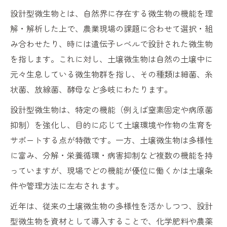
設計型微生物とは、自然界に存在する微生物の機能を理
解・解析した上で、農業現場の課題に合わせて選択・組
み合わせたり、時には遺伝子レベルで設計された微生物
を指します。これに対し、土壌微生物は自然の土壌中に
元々生息している微生物群を指し、その種類は細菌、糸
状菌、放線菌、酵母など多岐にわたります。
設計型微生物は、特定の機能（例えば窒素固定や病原菌
抑制）を強化し、目的に応じて土壌環境や作物の生育を
サポートする点が特徴です。一方、土壌微生物は多様性
に富み、分解・栄養循環・病害抑制など複数の機能を持
っていますが、現場でどの機能が優位に働くかは土壌条
件や管理方法に左右されます。
近年は、従来の土壌微生物の多様性を活かしつつ、設計
型微生物を資材として導入することで、化学肥料や農薬