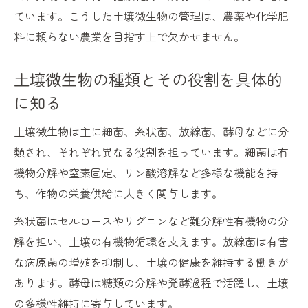
ています。こうした土壌微生物の管理は、農薬や化学肥
料に頼らない農業を目指す上で欠かせません。
土壌微生物の種類とその役割を具体的
に知る
土壌微生物は主に細菌、糸状菌、放線菌、酵母などに分
類され、それぞれ異なる役割を担っています。細菌は有
機物分解や窒素固定、リン酸溶解など多様な機能を持
ち、作物の栄養供給に大きく関与します。
糸状菌はセルロースやリグニンなど難分解性有機物の分
解を担い、土壌の有機物循環を支えます。放線菌は有害
な病原菌の増殖を抑制し、土壌の健康を維持する働きが
あります。酵母は糖類の分解や発酵過程で活躍し、土壌
の多様性維持に寄与しています。