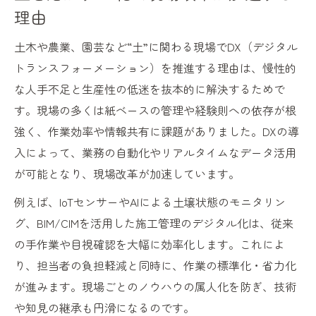
理由
DX導入で土現場の人手を効率的に補う方法
人手不足時代に役立つ土DXの最新事例紹介
土木や農業、園芸など“土”に関わる現場でDX（デジタル
DXが変える土木や農業の生産性向上
トランスフォーメーション）を推進する理由は、慢性的
土木や農業でDXが生産性を高める理由
な人手不足と生産性の低迷を抜本的に解決するためで
す。現場の多くは紙ベースの管理や経験則への依存が根
土とDXの融合が現場効率化に導く仕組み
強く、作業効率や情報共有に課題がありました。DXの導
生産性アップへ土DX導入のベストプラクテ
入によって、業務の自動化やリアルタイムなデータ活用
ィス
が可能となり、現場改革が加速しています。
土を活かしたDXで農業現場はどう変わるか
例えば、IoTセンサーやAIによる土壌状態のモニタリン
土木分野で進化するDXの生産性向上効果
グ、BIM/CIMを活用した施工管理のデジタル化は、従来
土とデジタル融合の最前線を探る
の手作業や目視確認を大幅に効率化します。これによ
土とデジタル融合が進む現場最前線を解説
り、担当者の負担軽減と同時に、作業の標準化・省力化
最新技術で変わる土現場の実態とDXの関係
が進みます。現場ごとのノウハウの属人化を防ぎ、技術
土分野におけるデジタル融合事例の紹介
や知見の継承も円滑になるのです。