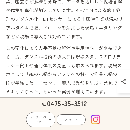
業、園芸など多様な分野で、データを活用した現場管理
や作業効率化が加速しています。BIM/CIMによる施工管
理のデジタル化、IoTセンサーによる土壌や作業状況のリ
アルタイム把握、ドローンを活用した現場モニタリング
などが現場に導入され始めています。
この変化により人手不足の解消や生産性向上が期待でき
る一方、デジタル技術の導入には現場スタッフのITリテ
ラシー向上や運用体制の見直しも求められます。現場の
声として「紙の記録からアプリへの移行で作業記録の手
間が半減した」「センサー導入で異常を早期に発見でき
るようになった」といった実例が増えています。
0475-35-3512
土を軸にしたDX推進が現場を変える理
由
オンラインス
アンケート
トア