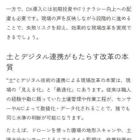
DXで進化する土の現場最前線の取り組み
一方で、DX導入には初期投資やITリテラシー向上への配
土とテクノロジーの融合が拓く新たな地平
慮も必要です。現場の声を反映しながら段階的に進める
DX推進なら土の現場はどう変わるか
ことで、失敗リスクを抑え、効果的な現場改革を実現で
DX推進で土の現場に何が起きるのか解説
きるでしょう。
土を軸にしたDX推進が現場を変える理由
土とデジタル連携がもたらす改革の本
土現場でDX導入がもたらす大きな変化とは
質
DX推進が土の現場にもたらす具体的な成果
土分野のDX推進で現場効率はどう変わるか
“土”とデジタル技術の連携による現場改革の本質は、現
現場効率化へ土のDX活用戦略入門
場の「見える化」と「最適化」にあります。従来は職人
の経験や勘に頼っていた土壌管理や作業工程が、センサ
土現場の効率化を実現するDX戦略の基本
ーやAIによって数値化・データ化されることで、誰でも
DX活用で土の業務効率を飛躍的に向上
同じ水準の判断が可能になります。
現場で役立つ土DX戦略の立て方を解説
たとえば、ドローンを使った圃場の地形スキャンや、土
土分野で今注目のDX効率化戦略を学ぶ
壌水分センサーによるリアルタイム監視は、作業計画や