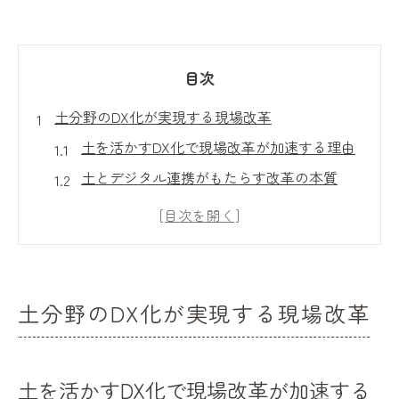
目次
土分野のDX化が実現する現場改革
土を活かすDX化で現場改革が加速する理由
土とデジタル連携がもたらす改革の本質
土の現場に広がるDX導入の具体的な効果
DXで変わる土の管理と効率化の進め方
土とDXが現場にもたらす新たな価値とは
人手不足問題に効くデジタル土活用術
土分野のDX化が実現する現場改革
土の現場で人手不足を解消するDX活用術
デジタル技術で土現場の人手問題を解決
土を活かすDX化で現場改革が加速する
土の現場改革に効くDX活用の実践ポイント