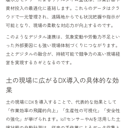
DX導入で土の現場作業がどう変わるか
資材投入の最適化に直結します。これらのデータはクラ
ウドで一元管理され、遠隔地からでも状況把握や指示が
可能となり、現場の柔軟な対応力が向上するのです。
このようなデジタル連携は、気象変動や労働力不足とい
った外部要因にも強い現場体制づくりにつながります。
土とデジタルの融合が、持続可能で競争力の高い現場経
営を実現するカギとなるのです。
土の現場に広がるDX導入の具体的な効
果
土の現場にDXを導入することで、代表的な効果として
「作業効率の飛躍的向上」「生産性の可視化」「安全性
の強化」が挙げられます。IoTセンサーやAIを活用した土
壌状態の自動計測は、従来の手作業によるデータ収集と