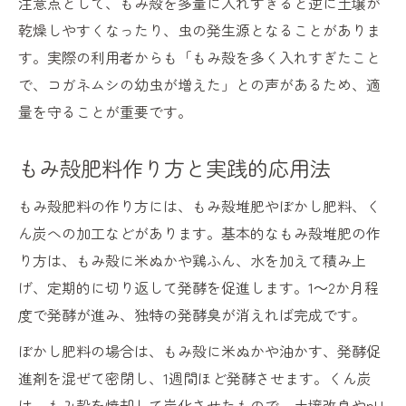
注意点として、もみ殻を多量に入れすぎると逆に土壌が
乾燥しやすくなったり、虫の発生源となることがありま
す。実際の利用者からも「もみ殻を多く入れすぎたこと
で、コガネムシの幼虫が増えた」との声があるため、適
量を守ることが重要です。
もみ殻肥料作り方と実践的応用法
もみ殻肥料の作り方には、もみ殻堆肥やぼかし肥料、く
ん炭への加工などがあります。基本的なもみ殻堆肥の作
り方は、もみ殻に米ぬかや鶏ふん、水を加えて積み上
げ、定期的に切り返して発酵を促進します。1～2か月程
度で発酵が進み、独特の発酵臭が消えれば完成です。
ぼかし肥料の場合は、もみ殻に米ぬかや油かす、発酵促
進剤を混ぜて密閉し、1週間ほど発酵させます。くん炭
は、もみ殻を焼却して炭化させたもので、土壌改良やpH