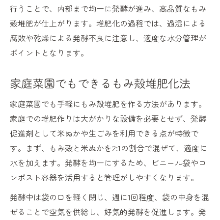
行うことで、内部まで均一に発酵が進み、高品質なもみ
殻堆肥が仕上がります。堆肥化の過程では、過湿による
腐敗や乾燥による発酵不良に注意し、適度な水分管理が
ポイントとなります。
家庭菜園でもできるもみ殻堆肥化法
家庭菜園でも手軽にもみ殻堆肥を作る方法があります。
家庭での堆肥作りは大がかりな設備を必要とせず、発酵
促進剤として米ぬかや生ごみを利用できる点が特徴で
す。まず、もみ殻と米ぬかを2:1の割合で混ぜて、適度に
水を加えます。発酵を均一にするため、ビニール袋やコ
ンポスト容器を活用すると管理がしやすくなります。
発酵中は袋の口を軽く閉じ、週に1回程度、袋の中身を混
ぜることで空気を供給し、好気的発酵を促進します。発