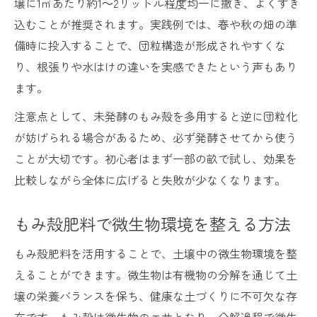
壌に1㎡あたり約1～2リットル程度均一に撒き、よくすき
込むことが推奨されます。実践例では、春や秋の畑の準
備時に投入することで、団粒構造が形成されやすくな
り、根張りや水はけの違いを実感できたという声もあり
ます。
注意点として、未発酵のもみ殻を多用すると逆に団粒化
が妨げられる場合があるため、必ず発酵させてから使う
ことが大切です。初心者はまず一部の畝で試し、効果を
比較しながら全体に広げると失敗が少なくなります。
もみ殻肥料で微生物環境を整える方法
もみ殻肥料を活用することで、土壌中の微生物環境を整
えることができます。微生物は有機物の分解を通じて土
壌の栄養バランスを保ち、健康な土づくりに不可欠な存