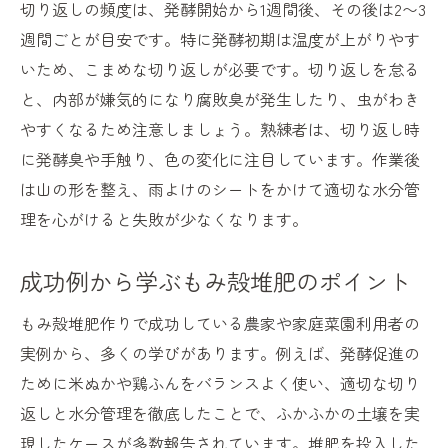
切り返しの頻度は、発酵開始から1週間後、その後は2〜3
週間ごとが目安です。特に発酵初期は温度が上がりやす
いため、こまめな切り返しが必要です。切り返しを怠る
と、内部が嫌気的になり腐敗臭が発生したり、虫がわき
やすくなるため注意しましょう。熟練者は、切り返し時
に発酵臭や手触り、色の変化に注目しています。作業後
は山の形を整え、雨よけのシートをかけて適切な水分管
理を心がけると失敗が少なくなります。
成功例から学ぶもみ殻堆肥のポイント
もみ殻堆肥作りで成功している農家や家庭菜園利用者の
実例から、多くの学びがあります。例えば、発酵促進の
ために米ぬかや鶏ふんをバランスよく使い、適切な切り
返しと水分管理を徹底したことで、ふかふかの土壌を実
現したケースが多数報告されています。堆肥を投入した