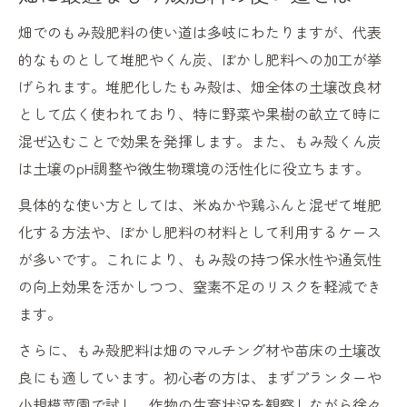
畑でのもみ殻肥料の使い道は多岐にわたりますが、代表
的なものとして堆肥やくん炭、ぼかし肥料への加工が挙
げられます。堆肥化したもみ殻は、畑全体の土壌改良材
として広く使われており、特に野菜や果樹の畝立て時に
混ぜ込むことで効果を発揮します。また、もみ殻くん炭
は土壌のpH調整や微生物環境の活性化に役立ちます。
具体的な使い方としては、米ぬかや鶏ふんと混ぜて堆肥
化する方法や、ぼかし肥料の材料として利用するケース
が多いです。これにより、もみ殻の持つ保水性や通気性
の向上効果を活かしつつ、窒素不足のリスクを軽減でき
ます。
さらに、もみ殻肥料は畑のマルチング材や苗床の土壌改
良にも適しています。初心者の方は、まずプランターや
小規模菜園で試し、作物の生育状況を観察しながら徐々