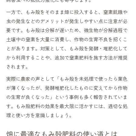
もみ殻肥料で虫がわく原因と対策法
一方で、もみ殻をそのまま畑に投入すると、窒素飢餓や
もみ殻を畑に使う際の防虫ポイント
虫の発生などのデメリットが発生しやすい点に注意が必
もみ殻の使い道と虫発生リスク回避術
要です。もみ殻は分解が遅いため、微生物が分解過程で
もみ殻堆肥化で虫トラブルを防ぐ秘訣
土壌中の窒素を大量に消費し、作物の生育不良を招くこ
とがあります。対策として、もみ殻を発酵・堆肥化して
もみ殻肥料を安全に使うための注意点
から利用することや、追加で窒素肥料を施す方法が推奨
失敗しないもみ殻の投入時期とまく量
されます。
もみ殻肥料を畑にまく最適なタイミング
実際に農家の声として「もみ殻を未処理で使ったら葉色
適切なもみ殻肥料の投入量と調整方法
が薄くなったが、発酵堆肥化したものに変えてから作物
もみ殻を土に混ぜるときの注意点
の生育が良くなった」という事例も多く報告されていま
もみ殻堆肥の投入時期を見極めるコツ
す。もみ殻肥料の効果を最大限に活かすには、適切な処
もみ殻肥料で土壌改良する際の量の目安
理と使い方を意識しましょう。
畑に最適なもみ殻肥料の使い道とは