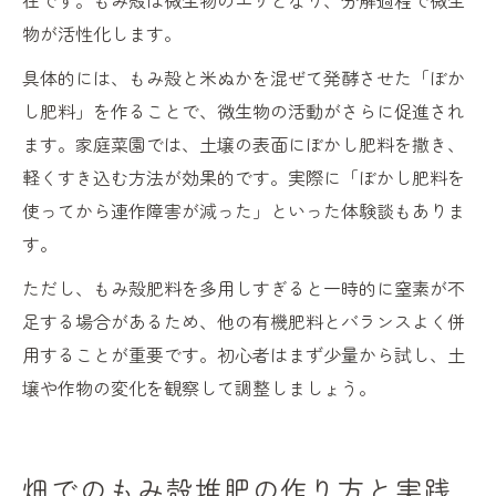
在です。もみ殻は微生物のエサとなり、分解過程で微生
物が活性化します。
具体的には、もみ殻と米ぬかを混ぜて発酵させた「ぼか
し肥料」を作ることで、微生物の活動がさらに促進され
ます。家庭菜園では、土壌の表面にぼかし肥料を撒き、
軽くすき込む方法が効果的です。実際に「ぼかし肥料を
使ってから連作障害が減った」といった体験談もありま
す。
ただし、もみ殻肥料を多用しすぎると一時的に窒素が不
足する場合があるため、他の有機肥料とバランスよく併
用することが重要です。初心者はまず少量から試し、土
壌や作物の変化を観察して調整しましょう。
畑でのもみ殻堆肥の作り方と実践