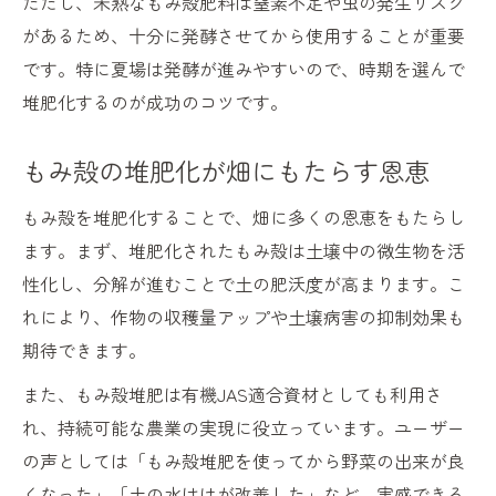
ただし、未熟なもみ殻肥料は窒素不足や虫の発生リスク
があるため、十分に発酵させてから使用することが重要
です。特に夏場は発酵が進みやすいので、時期を選んで
堆肥化するのが成功のコツです。
もみ殻の堆肥化が畑にもたらす恩恵
もみ殻を堆肥化することで、畑に多くの恩恵をもたらし
ます。まず、堆肥化されたもみ殻は土壌中の微生物を活
性化し、分解が進むことで土の肥沃度が高まります。こ
れにより、作物の収穫量アップや土壌病害の抑制効果も
期待できます。
また、もみ殻堆肥は有機JAS適合資材としても利用さ
れ、持続可能な農業の実現に役立っています。ユーザー
の声としては「もみ殻堆肥を使ってから野菜の出来が良
くなった」「土の水はけが改善した」など、実感できる