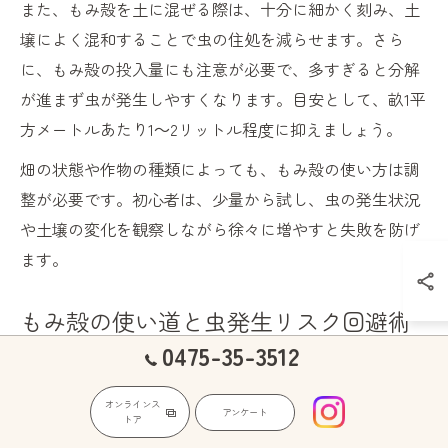
また、もみ殻を土に混ぜる際は、十分に細かく刻み、土
壌によく混和することで虫の住処を減らせます。さら
に、もみ殻の投入量にも注意が必要で、多すぎると分解
が進まず虫が発生しやすくなります。目安として、畝1平
方メートルあたり1～2リットル程度に抑えましょう。
畑の状態や作物の種類によっても、もみ殻の使い方は調
整が必要です。初心者は、少量から試し、虫の発生状況
や土壌の変化を観察しながら徐々に増やすと失敗を防げ
ます。
もみ殻の使い道と虫発生リスク回避術
0475-35-3512
もみ殻は、土壌改良材や堆肥の原料、畝のマルチング材
など多彩な使い道があります。しかし、使い方を誤ると
オンラインス
アンケート
虫がわくリスクが高まります。たとえば、もみ殻を厚く
トア