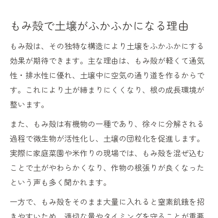
もみ殻で土壌がふかふかになる理由
もみ殻は、その独特な構造により土壌をふかふかにする
効果が期待できます。主な理由は、もみ殻が軽くて通気
性・排水性に優れ、土壌中に空気の通り道を作るからで
す。これにより土が締まりにくくなり、根の成長環境が
整います。
また、もみ殻は有機物の一種であり、徐々に分解される
過程で微生物が活性化し、土壌の団粒化を促進します。
実際に家庭菜園や米作りの現場では、もみ殻を混ぜ込む
ことで土がやわらかくなり、作物の根張りが良くなった
という声も多く聞かれます。
一方で、もみ殻をそのまま大量に入れると窒素飢餓を招
きやすいため、適切な量やタイミングを守ることが重要