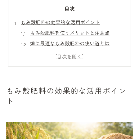
目次
もみ殻肥料の効果的な活用ポイント
もみ殻肥料を使うメリットと注意点
畑に最適なもみ殻肥料の使い道とは
もみ殻を土に混ぜる場合のポイント
もみ殻肥料作り方と実践的応用法
もみ殻を肥料にする際のデメリット対策
豊かな土壌づくりに役立つもみ殻の知恵
もみ殻肥料の効果的な活用ポイン
もみ殻で土壌がふかふかになる理由
ト
もみ殻肥料の土壌改良効果を解説
もみ殻の堆肥化が畑にもたらす恩恵
もみ殻を活用した団粒構造の作り方
もみ殻肥料で微生物環境を整える方法