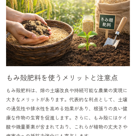
畑でのもみ殻堆肥の作り方と実践例
もみ殻堆肥の基本的な作り方手順
家庭菜園でもできるもみ殻堆肥化法
発酵促進でもみ殻肥料を高品質に仕上げる
もみ殻肥料の切り返し作業のコツ
成功例から学ぶもみ殻堆肥のポイント
ふかふか土壌を目指すもみ殻肥料の秘訣
もみ殻肥料を使うメリットと注意点
もみ殻肥料で排水性と保水性を両立
もみ殻肥料は、畑の土壌改良や持続可能な農業の実現に
もみ殻で根張りを良くするための工夫
大きなメリットがあります。代表的な利点として、土壌
もみ殻肥料を畑に均等にまくコツ
の通気性や排水性を高める効果があり、根張りの良い健
もみ殻堆肥で作物の生育をサポート
康な作物の生育を促進します。さらに、もみ殻にはケイ
もみ殻肥料がふかふか土壌に導く理由
酸や微量要素が含まれており、これらが植物の丈夫さや
虫対策も考えたもみ殻の使い道とは
病害虫への抵抗力強化にも寄与します。