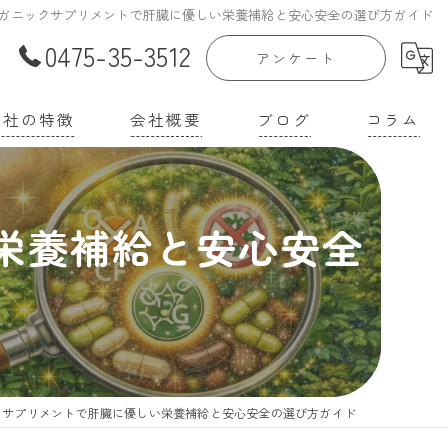
ガニックサプリメントで肝臓に優しい栄養補給と安心安全の選び方ガイド
0475-35-3512
アンケート
当社の特徴
会社概要
ブログ
コラム
庭菜園
漫画特集
栄養補給と安心安全
家
機培養土
壌改良材
機肥料
クサプリメントで肝臓に優しい栄養補給と安心安全の選び方ガイド