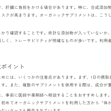
ミネラル豊富なオーガニックサプリの魅力
で、肝臓に負担をかける場合があります。特に、合成添加
天然成分のオーガニックサプリを選ぶ基準
リスクが高まります。オーガニックサプリメントは、こう
オーガニックで美白や健康をサポートする方法
オーガニックサプリのミネラル含有量を比較
っかり確認することです。余計な添加物が入っていないか
海外産と国産オーガニックの違いを解説
厳しく、トレーサビリティが明確なものが多いです。利用
海外産オーガニックサプリの特徴を知る
。
国産と海外産オーガニックの選び方ガイド
オーガニックサプリの国別比較とポイント
取ポイント
国産オーガニックサプリの安心感を分析
ためには、いくつかの注意点があります。まず、1日の摂取
海外産オーガニックの選び方と注意点
ます。また、複数のサプリメントを併用する際は、成分が
は、事前に医師や薬剤師へ相談することをおすすめします
、初めてオーガニックサプリメントを利用した方から「体
わないケースも報告されています。