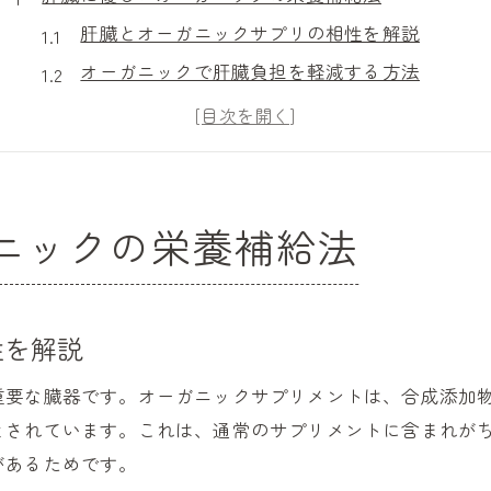
肝臓とオーガニックサプリの相性を解説
オーガニックで肝臓負担を軽減する方法
サプリが肝臓に与える影響と選び方
オーガニックサプリの安全な摂取ポイント
天然オーガニック成分で肝臓をケア
サプリ選びで安心感を得るオーガニックの魅力
ニックの栄養補給法
オーガニックサプリで得られる安心感とは
オーガニック製品を選ぶメリットを紹介
安心できるオーガニックサプリの特徴
性を解説
無添加オーガニックで安全な毎日を実現
重要な臓器です。オーガニックサプリメントは、合成添加
オーガニックサプリの信頼性を見極める方法
とされています。これは、通常のサプリメントに含まれが
無添加で続けられるオーガニック習慣
があるためです。