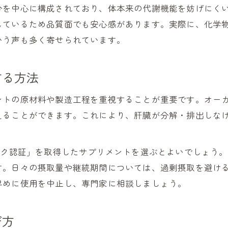
無添加オーガニックの習慣化のすすめ
分を中心に構成されており、体本来の代謝機能を妨げにく
オーガニックサプリを長く続けるコツ
しているため品質面でも安心感があります。実際に、化学
無添加オーガニックが支持される理由
いう声も多く寄せられています。
オーガニック生活で健康を守る方法
毎日続けるオーガニックサプリの選び方
する方法
オーガニックは無農薬との違いとは
ントの原材料や製造工程を重視することが重要です。オー
オーガニックと無農薬の違いを正しく理解
えることができます。これにより、肝臓が分解・排出しな
オーガニックと無農薬は何が違うのか
オーガニックサプリと無農薬の関係性とは
ック認証」を取得したサプリメントを選ぶとよいでしょう
無農薬ではないオーガニックの特徴解説
す。日々の摂取量や継続期間については、過剰摂取を避け
オーガニック製品の表示基準と注意点
早めに使用を中止し、専門家に相談しましょう。
ミネラル豊富な天然サプリの選択ポイント
オーガニックミネラルサプリの選び方
び方