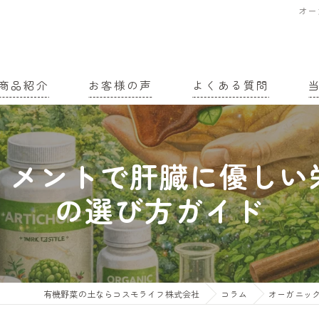
オー
商品紹介
お客様の声
よくある質問
家
リメントで肝臓に優しい
農
の選び方ガイド
有
土
有
有機野菜の土ならコスモライフ株式会社
コラム
オーガニッ