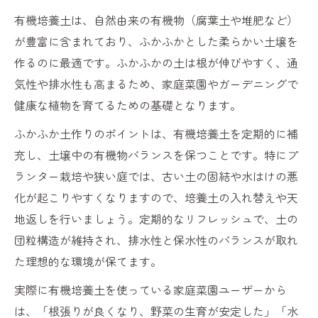
有機培養土は、自然由来の有機物（腐葉土や堆肥など）
が豊富に含まれており、ふかふかとした柔らかい土壌を
作るのに最適です。ふかふかの土は根が伸びやすく、通
気性や排水性も高まるため、家庭菜園やガーデニングで
健康な植物を育てるための基礎となります。
ふかふか土作りのポイントは、有機培養土を定期的に補
充し、土壌中の有機物バランスを保つことです。特にプ
ランター栽培や狭い庭では、古い土の固結や水はけの悪
化が起こりやすくなりますので、培養土の入れ替えや天
地返しを行いましょう。定期的なリフレッシュで、土の
団粒構造が維持され、排水性と保水性のバランスが取れ
た理想的な環境が保てます。
実際に有機培養土を使っている家庭菜園ユーザーから
は、「根張りが良くなり、野菜の生育が安定した」「水