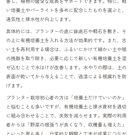
善し、植物の健全な成長をサポートできます。特に、軽
い培養土やパーライトを多めに配合したものを選ぶと、
通気性と排水性が向上します。
具体的には、プランターの底に鉢底石や軽石を敷き、そ
の上に有機培養土を入れる方法が効果的です。また、古
い土を再利用する場合は、ふるいにかけて細かい土や根
の残骸を取り除き、必要に応じて新しい有機培養土を混
ぜ込むことで水はけが改善します。水やりの際は、土の
表面が乾いてから与えることで、過湿による根腐れを防
げます。
プランター栽培初心者の方は「培養土だけでいいのか」
と悩むことも多いですが、有機培養土と排水資材を適切
に組み合わせることで、失敗を減らせます。実際の利用
者からは「野菜の根張りが良くなり、収穫量も増えた」
といった声も多く、日常的な観察と工夫が成果につなが