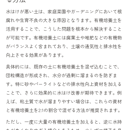
方
水はけが悪い土は、家庭菜園やガーデニングにおいて根
有機培養土と配合比率で土壌改良を進める
腐れや生育不良の大きな原因となります。有機培養土を
もみ殻くん炭やパーライトとの合わせ技
活用することで、こうした問題を根本から解決すること
有機培養土の特徴と古い土のリフレッシュ
が可能です。有機培養土には腐葉土や堆肥などの有機物
法
がバランスよく含まれており、土壌の通気性と排水性を
根腐れ防止へ有機培養土の実践知識
向上させる効果があります。
有機培養土で根腐れを防ぐ水はけ改善術
具体的には、既存の土に有機培養土を混ぜ込むことで、
プランター栽培で役立つ有機培養土活用法
団粒構造が形成され、水分が過剰に溜まるのを防ぎま
水はけの悪い土の特徴と有機培養土の関係
す。特に砂やパーライトなどの排水性向上資材を加える
軽い培養土で根腐れリスクを下げるポイン
ことで、さらに効果的に水はけ改善が期待できます。例
ト
えば、粘土質で水が溜まりやすい場合は、これらの資材
と有機培養土を2:1の割合で混ぜる方法が推奨されます。
有機培養土のデメリットと根腐れ対策の工
夫
ただし、一度に大量の有機培養土を加えると、逆に水持
プランターで活きる有機培養土の工夫