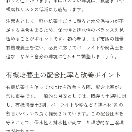
わりと仕上がります。水はけのよい環境は、根詰まりや
配合比率で変わる有機培養土の排水性
根腐れリスクの低減にも直結します。
有機培養土で古い土をふかふかに再生する
注意点として、軽い培養土だけに頼ると水分保持力が不
方法
足する場合もあるため、保水性と排水性のバランスを見
家庭菜園で役立つ有機培養土の水はけ向上法
極めることがポイントです。初心者は、まず市販の軽量
家庭菜園で有機培養土を使う水はけ向上法
有機培養土を使い、必要に応じてパーライトや腐葉土を
有機培養土で水はけの悪い土を家庭菜園向
追加しながら自分の環境に合わせて調整しましょう。
きに
配合比率が水はけに与える有機培養土の効
有機培養土の配合比率と改善ポイント
果
有機培養土を使って水はけを改善する際、配合比率が非
プランター栽培と有機培養土の水はけ対策
常に重要です。一般的な目安としては、既存の土6割に対
有機培養土のデメリットと向き合う改善手
し、有機培養土3割、パーライトや砂などの排水材1割の
法
割合がバランス良く推奨されています。この配合比率を
守ることで、保水性と排水性が両立した理想的な土壌環
境が作れます。