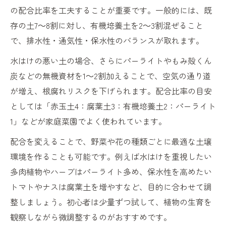
の配合比率を工夫することが重要です。一般的には、既
存の土7～8割に対し、有機培養土を2～3割混ぜること
で、排水性・通気性・保水性のバランスが取れます。
水はけの悪い土の場合、さらにパーライトやもみ殻くん
炭などの無機資材を1～2割加えることで、空気の通り道
が増え、根腐れリスクを下げられます。配合比率の目安
としては「赤玉土4：腐葉土3：有機培養土2：パーライト
1」などが家庭菜園でよく使われています。
配合を変えることで、野菜や花の種類ごとに最適な土壌
環境を作ることも可能です。例えば水はけを重視したい
多肉植物やハーブはパーライト多め、保水性を高めたい
トマトやナスは腐葉土を増やすなど、目的に合わせて調
整しましょう。初心者は少量ずつ試して、植物の生育を
観察しながら微調整するのがおすすめです。