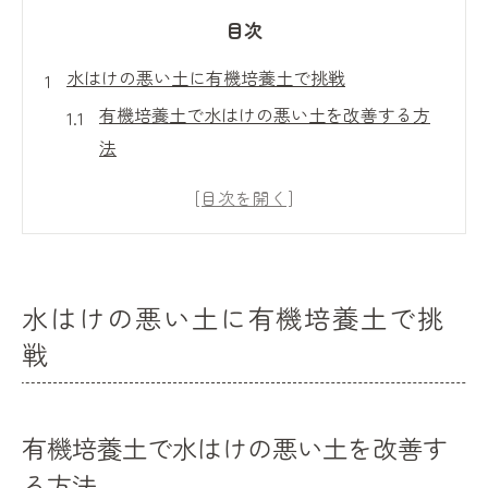
目次
水はけの悪い土に有機培養土で挑戦
有機培養土で水はけの悪い土を改善する方
法
軽い培養土で水はけが悪い土をふかふかに
有機培養土の配合比率と改善ポイント
古い土の水はけが悪い原因と有機培養土活
用術
水はけの悪い土に有機培養土で挑
有機培養土でプランターの排水性を高める
戦
コツ
ふかふか土づくりに有機培養土を活用
有機培養土でふかふか土を作るための秘訣
有機培養土で水はけの悪い土を改善す
水はけの良い土を目指す有機培養土の使い
る方法