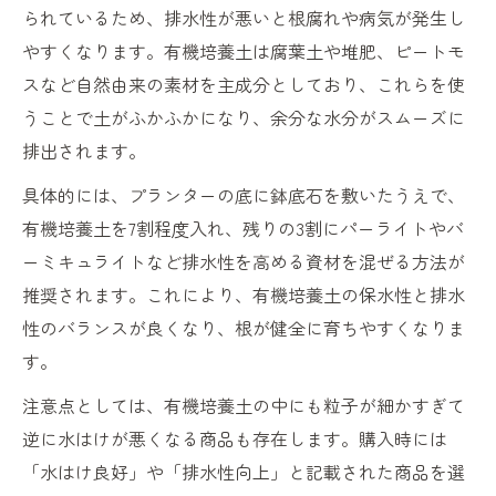
られているため、排水性が悪いと根腐れや病気が発生し
やすくなります。有機培養土は腐葉土や堆肥、ピートモ
スなど自然由来の素材を主成分としており、これらを使
うことで土がふかふかになり、余分な水分がスムーズに
排出されます。
具体的には、プランターの底に鉢底石を敷いたうえで、
有機培養土を7割程度入れ、残りの3割にパーライトやバ
ーミキュライトなど排水性を高める資材を混ぜる方法が
推奨されます。これにより、有機培養土の保水性と排水
性のバランスが良くなり、根が健全に育ちやすくなりま
す。
注意点としては、有機培養土の中にも粒子が細かすぎて
逆に水はけが悪くなる商品も存在します。購入時には
「水はけ良好」や「排水性向上」と記載された商品を選