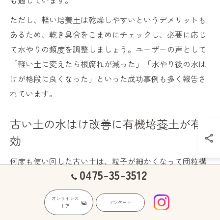
も適しています。
ただし、軽い培養土は乾燥しやすいというデメリットも
あるため、乾き具合をこまめにチェックし、必要に応じ
て水やりの頻度を調整しましょう。ユーザーの声として
「軽い土に変えたら根腐れが減った」「水やり後の水は
けが格段に良くなった」といった成功事例も多く報告さ
れています。
古い土の水はけ改善に有機培養土が有
効
何度も使い回した古い土は、粒子が細かくなって団粒構
0475-35-3512
造が崩れ、水はけが著しく悪くなりがちです。このよう
な土の再利用には、有機培養土を混ぜ込む方法が有効で
オンラインス
アンケート
す。有機培養土の投入によって、微生物が活性化され、
トア