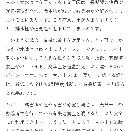
古い土が水はけを悪くする主な原因は、長期間の使用で
団粒構造が崩れ、微生物が減少し有機物が分解されてし
まうことにあります。この結果、土が固まりやすくな
り、排水性や通気性が低下してしまうのです。
このような場合、有機培養土を活用することで再びふか
ふかで水はけの良い土にリフレッシュできます。古い土
をふるいにかけて大きな根や石を取り除いた後、有機培
養土やパーライト、腐葉土を適量加え、よく混ぜるのが
ポイントです。特に「古い土 水はけ 悪い」と感じる場合
は、最低でも全体の3割程度は新しい有機培養土を加える
と効果的です。
ただし、病害虫や連作障害が心配な場合は、天日干しや
熱湯消毒を行ってから有機培養土を混ぜると、より安全
に再利用できます。こうした工夫により、古い土も無駄
なく活かせるため、コスト削減や環境配慮にもつながり