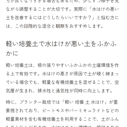
ちが良くなりすぎる場合もあるため、少しずつ様子を見
ながら調整することが大切です。実際に「水はけの悪い
有機培養土でプランター水はけを高める方
土を改善するにはどうしたらいいですか？」と悩む方に
法
は、この段階的な混合と観察をおすすめします。
水はけの悪い土を有機培養土でふかふかに
プランター向け有機培養土の配合比率と工
軽い培養土で水はけが悪い土をふかふ
夫
かに
軽い培養土で排水性をアップする具体策
古い土の水はけ改善に有機培養土が有効
軽い培養土は、根の張りやすいふかふかの土壌環境を作
る上で有効です。水はけの悪さが原因で土が硬く締まっ
古い土も蘇る有機培養土の水はけ改善術
ている場合でも、軽量な有機培養土を混ぜることで、空
古い土の水はけを有機培養土で改善するコ
気層が生まれ、排水性と通気性が同時に向上します。
ツ
特に、プランター栽培では「軽い 培養 土 水はけ」が重
有機培養土と軽い培養土の組み合わせ活用
要視されており、ピートモスやバーミキュライトなどの
術
軽量素材を含む有機培養土を利用することで、土がふん
水はけの悪い土にパーライトを加える効果