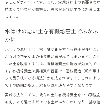
ぶことがポイントです。また、定期的に土の表面や底が
詰まっていないか観察し、異常があれば早めに対策しま
しょう。
水はけの悪い土を有機培養土でふかふ
かに
水はけの悪い土は、粘土質や細かすぎる粒子が多いこと
が原因で空気や水の通り道が塞がれてしまいます。こう
した土を改善するには、有機培養土の混合が効果的で
す。有機培養土は腐植質が豊富で、団粒構造（粒が集ま
って団子状になる構造）が形成されやすく、これによっ
て土の隙間が増え、水も空気も通りやすくなります。
実践方法としては、既存の土に有機培養土を2〜3割程度
加え、よく混ぜるだけでも土がふかふかになり、排水性