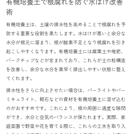
有機培養土で根腐れを防ぐ水はけ改善
術
有機培養土は、土壌の排水性を高めることで根腐れを予
防する重要な役割を果たします。水はけが悪いと余分な
水分が根元に溜まり、根が酸素不足となり根腐れを引き
起こしやすくなります。有機培養土には腐葉土や堆肥、
バークチップなどが含まれており、これらが土の粒構造
を改善し、余分な水分を素早く排出しやすい状態に整え
てくれます。
排水性をさらに向上させたい場合は、パーライトやバー
ミキュライト、軽石などの資材を有機培養土に混ぜ込む
のがおすすめです。これにより、根の周囲に適度な隙間
ができ、水分と空気のバランスが保たれます。実際、家
庭菜園で野菜や花を育てる際に、これらの工夫を取り入