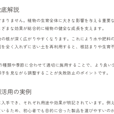
効果的な土壌改良剤の使い方チェックリスト
徹底解説
土壌改良剤選びでよくある失敗と対策方法
おすすめの土壌改良剤の施用量と注意点
どまりません。植物の生育全体に大きな影響を与える重要
まざまな効果が総合的に植物の健全な成長を支えます。
ランキング上位の土壌改良剤の使い分け術
柔らかい土作りに役立つ改良剤のポイント
物の根が深く広がりやすくなります。これにより水や肥料
剤を全く入れずに古い土を再利用すると、根詰まりや生育
土壌改良剤で柔らかい土を作る実践ポイント
排水性と保水性を高める土壌改良剤活用法
石灰や微生物入り土壌改良剤で土質改善
物の種類や季節に合わせて適切に施用することで、より良い
様子を見ながら調整することが失敗防止のポイントです。
初心者向け土壌改良剤選定の具体的な手順
ランキングから選ぶ柔らかい土の改良剤
剤活用の実例
に入手でき、それぞれ用途や効果が明記されています。例え
ているため、初心者でも目的に合った製品を選びやすいの