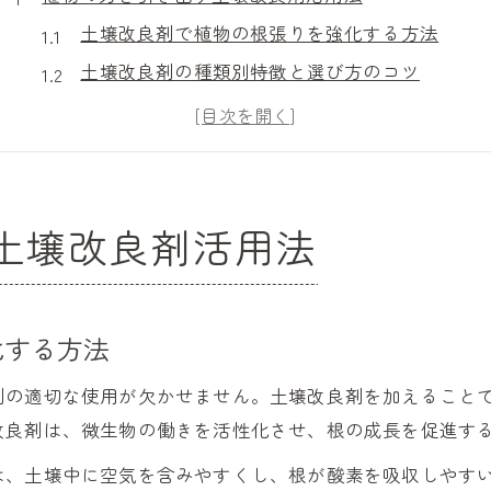
土壌改良剤で植物の根張りを強化する方法
土壌改良剤の種類別特徴と選び方のコツ
土壌改良剤と植物生育の関係を徹底解説
ホームセンターで選ぶ土壌改良剤活用の実例
土壌改良剤の違いと適切な使い分け方
初心者も安心の土壌改良剤選び術
土壌改良剤活用法
おすすめの土壌改良剤と選定ポイント紹介
初心者向け土壌改良剤の使い方ガイド
土壌改良剤の違いを知り適切に選ぶ方法
化する方法
ホームセンターで失敗しない選び方の極意
剤の適切な使用が欠かせません。土壌改良剤を加えること
石灰や微生物入り土壌改良剤の選び方
改良剤は、微生物の働きを活性化させ、根の成長を促進す
微生物を活かした土壌改良で健康な植物
は、土壌中に空気を含みやすくし、根が酸素を吸収しやす