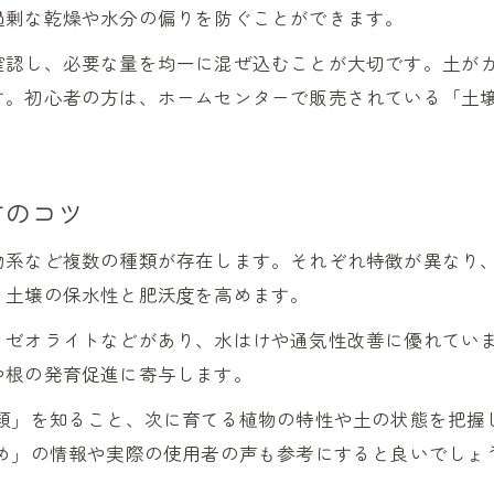
微生物入り土壌改良剤の効果と使用法
過剰な乾燥や水分の偏りを防ぐことができます。
土壌改良剤で植物の生育環境を整えるコツ
確認し、必要な量を均一に混ぜ込むことが大切です。土が
土壌改良剤と微生物の相乗効果を引き出す
す。初心者の方は、ホームセンターで販売されている「土壌
おすすめの微生物資材と選び方のポイント
土壌改良剤と微生物で健康な土作り実践術
古い土の再利用と改良剤の新常識を解説
方のコツ
土壌改良剤でプランター古い土を甦らせる方法
物系など複数の種類が存在します。それぞれ特徴が異なり
古い土の再利用は土壌改良剤がカギとなる理由
、土壌の保水性と肥沃度を高めます。
土壌改良剤を使った栄養補給と病害対策法
、ゼオライトなどがあり、水はけや通気性改善に優れてい
おすすめ土壌改良剤でコストを抑える工夫
や根の発育促進に寄与します。
古い土の課題を解決する改良剤の選び方
種類」を知ること、次に育てる植物の特性や土の状態を把握
効果的な土壌改良剤の使い方と失敗回避
すめ」の情報や実際の使用者の声も参考にすると良いでしょ
土壌改良剤の正しい混ぜ方と施用タイミング