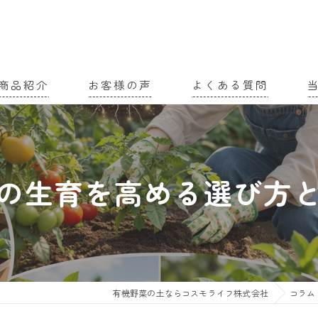
商品紹介
お客様の声
よくある質問
家
農
の生育を高める選び方
有
土
有
有機野菜の土ならコスモライフ株式会社
コラム