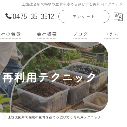
土壌改良剤で植物の生育を高める選び方と再利用テクニック
0475-35-3512
アンケート
当社の特徴
会社概要
ブログ
コラム
庭菜園
漫画特集
家
と再利用テクニック
機培養土
壌改良材
機肥料
土壌改良剤で植物の生育を高める選び方と再利用テクニック