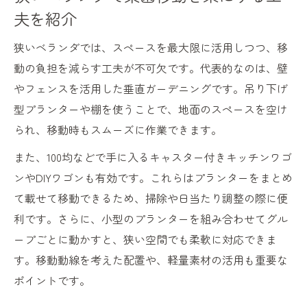
夫を紹介
ベランダ野菜の移動で収穫量アップを狙う
方法
狭いベランダでは、スペースを最大限に活用しつつ、移
キャスター活用でベランダ菜園を自由配置
動の負担を減らす工夫が不可欠です。代表的なのは、壁
キャスター付きワゴンDIYでベランダ菜園を
やフェンスを活用した垂直ガーデニングです。吊り下げ
簡単移動
型プランターや棚を使うことで、地面のスペースを空け
プランターキャスター活用術で菜園配置が
られ、移動時もスムーズに作業できます。
自由自在
また、100均などで手に入るキャスター付きキッチンワゴ
キッチンワゴンを使ったベランダ菜園移動
ンやDIYワゴンも有効です。これらはプランターをまとめ
の工夫
て載せて移動できるため、掃除や日当たり調整の際に便
屋外プランターにも最適なキャスター選び
利です。さらに、小型のプランターを組み合わせてグル
方
ープごとに動かすと、狭い空間でも柔軟に対応できま
移動式ベランダ菜園で掃除と管理が楽にな
す。移動動線を考えた配置や、軽量素材の活用も重要な
る方法
ポイントです。
プランターDIY術でスペースを有効活用