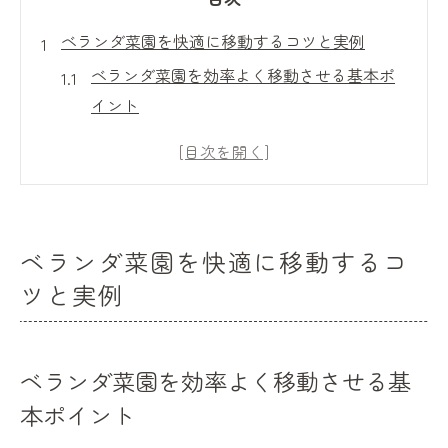
ベランダ菜園を快適に移動するコツと実例
ベランダ菜園を効率よく移動させる基本ポ
イント
狭いベランダで菜園移動を楽にする工夫を
紹介
賃貸でも安心なベランダ菜園の移動アイデ
ア
ベランダ菜園を快適に移動するコ
日当たりや風通しを考えたベランダ菜園配
ツと実例
置術
節約しながら快適なベランダ菜園移動の実
例集
ベランダ菜園を効率よく移動させる基
重い鉢も楽々！菜園移動の効率アップ術
本ポイント
重い植木鉢の移動方法でベランダ菜園を簡