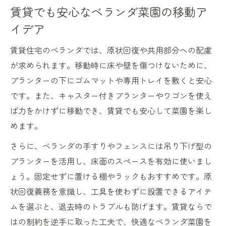
賃貸でも安心なベランダ菜園の移動ア
材料費ゼロで始めるベランダ菜園プランタ
イデア
ーDIY
ペットボトル再利用の省スペース菜園アイ
賃貸住宅のベランダでは、原状回復や共用部分への配慮
デア
が求められます。移動時に床や壁を傷つけないために、
賃貸でも簡単にできるベランダ菜園DIY術
プランターの下にゴムマットや専用トレイを敷くと安心
です。また、キャスター付きプランターやワゴンを使え
手作りプランターで移動しやすい菜園を実
ば力をかけずに移動でき、賃貸でも安心して菜園を楽し
現
めます。
DIYプランターでベランダ菜園配置を自由に
調整
さらに、ベランダの手すりやフェンスには吊り下げ型の
組み合わせ栽培が叶える移動式ベランダ菜園
プランターを活用し、床面のスペースを有効に使いまし
ょう。固定せずに置ける棚やラックもおすすめです。原
家庭菜園組み合わせで移動式ベランダ菜園
状回復義務を意識し、工具を使わずに設置できるアイテ
を実現
ムを選ぶと、退去時のトラブルも防げます。賃貸ならで
野菜を一緒に植える工夫で効率よく管理
はの制約を逆手に取った工夫で、快適なベランダ菜園を