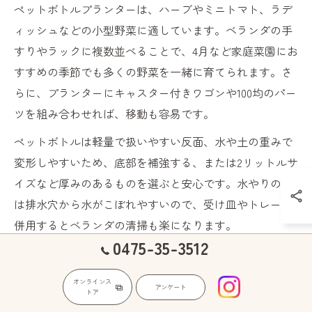
ペットボトルプランターは、ハーブやミニトマト、ラデ
ィッシュなどの小型野菜に適しています。ベランダの手
すりやラックに複数並べることで、4月など家庭菜園にお
すすめの季節でも多くの野菜を一緒に育てられます。さ
らに、プランターにキャスター付きワゴンや100均のパー
ツを組み合わせれば、移動も容易です。
ペットボトルは軽量で扱いやすい反面、水や土の重みで
変形しやすいため、底部を補強する、または2リットルサ
イズなど厚みのあるものを選ぶと安心です。水やりの際
は排水穴から水がこぼれやすいので、受け皿やトレーを
併用するとベランダの清掃も楽になります。
0475-35-3512
賃貸でも簡単にできるベランダ菜園DIY
オンラインス
術
アンケート
トア