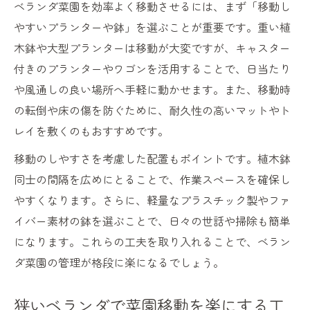
ベランダ菜園を効率よく移動させるには、まず「移動し
単管理
やすいプランターや鉢」を選ぶことが重要です。重い植
キャスター付きプランターで菜園移動を効
木鉢や大型プランターは移動が大変ですが、キャスター
率化
付きのプランターやワゴンを活用することで、日当たり
滑車や台車を使ったベランダ菜園の移動テ
や風通しの良い場所へ手軽に動かせます。また、移動時
クニック
の転倒や床の傷を防ぐために、耐久性の高いマットやト
重い鉢の移動に役立つDIYアイデアを解説
レイを敷くのもおすすめです。
ベランダ菜園の掃除が楽になる移動グッズ
移動のしやすさを考慮した配置もポイントです。植木鉢
活用法
同士の間隔を広めにとることで、作業スペースを確保し
季節ごとの野菜移動で日当たり最適化
やすくなります。さらに、軽量なプラスチック製やファ
春のベランダ菜園で効果的な野菜移動法
イバー素材の鉢を選ぶことで、日々の世話や掃除も簡単
季節に応じたベランダ菜園の日当たり調整
になります。これらの工夫を取り入れることで、ベラン
術
ダ菜園の管理が格段に楽になるでしょう。
4月家庭菜園おすすめの移動ポイント
狭いベランダで菜園移動を楽にする工
暑さに弱い野菜も安心なベランダ菜園管理