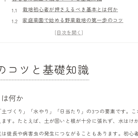
栽培初心者が押さえるべき基本とは何か
家庭菜園で始める野菜栽培の第一歩のコツ
野菜栽培方法一覧から選ぶおすすめの進め方
栽培で失敗しないための基礎知識と注意点
サカタのタネで学ぶ栽培の基礎ポイント解説
野菜を大きく育てる秘訣を伝授します
のコツと基礎知識
栽培で野菜を大きくするための土作りの工夫
植物がよく育つ栽培の3条件を知って実践
家庭菜園で失敗しない水やりと肥料のポイント
とは何か
初心者向け栽培方法で大きな野菜を育てるコツ
「土づくり」「水やり」「日当たり」の3つの要素です。こ
栽培アドバイスで得られる育成成功体験
えます。たとえば、土が固いと根が十分に張れず、水はけ
栽培環境の三要素と成功のポイント
足は徒長や病害虫の発生につながることもあります。初心