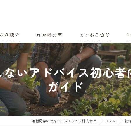
商品紹介
お客様の声
よくある質問
家
しないアドバイス初心者
農
ガイド
有
土
有
有機野菜の土ならコスモライフ株式会社
コラム
栽