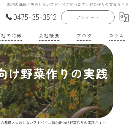
栽培の基礎と失敗しないアドバイス初心者向け野菜作りの実践ガイド
0475-35-3512
アンケート
当社の特徴
会社概要
ブログ
コラム
庭菜園
漫画特集
向け野菜作りの実践
家
機培養土
壌改良材
機肥料
培の基礎と失敗しないアドバイス初心者向け野菜作りの実践ガイド