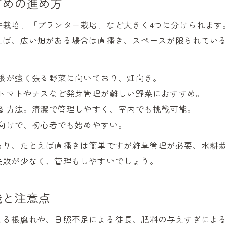
すめの進め方
野菜栽培方法一覧を活かした時期選びのコツ
栽培で押さえたい種まきや植え付けの最適期
耕栽培」「プランター栽培」など大きく4つに分けられます
育て方小学生向けにも役立つ月別ポイント
えば、広い畑がある場合は直播き、スペースが限られてい
初心者が見落としがちな栽培スケジュール管理
失敗しがちな栽培例から学ぶ改善策
根が強く張る野菜に向いており、畑向き。
栽培でよくある失敗例とその回避ポイント
トマトやナスなど発芽管理が難しい野菜におすすめ。
る方法。清潔で管理しやすく、室内でも挑戦可能。
難しい野菜の栽培に挑戦するための工夫
向けで、初心者でも始めやすい。
畑野菜作り初心者が直面する問題点の対策
あり、たとえば直播きは簡単ですが雑草管理が必要、水耕
栽培失敗から学ぶ成長条件の見直し方法
失敗が少なく、管理もしやすいでしょう。
タキイ栽培マニュアルを活用した失敗対策
識と注意点
よる根腐れや、日照不足による徒長、肥料の与えすぎによ