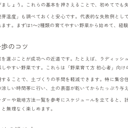
栽培環境の三要素を守ることで収穫力アップ
びましょう。これらの基本を押さえることで、初めてでも
土の保水性と通気性が栽培の成否を分ける理由
発芽温度」も調べておくと安心です。代表的な失敗例とし
栽培で重要な光・水・栄養のバランス方法
ます。まずは1～2種類の育てやすい野菜から始めて、経
タキイ栽培マニュアル参考の三要素管理術
栽培環境改善で野菜の根張りを促す秘策
一歩のコツ
家庭菜園で実践したい栽培アドバイス集
菜を選ぶことが成功への近道です。たとえば、ラディッシ
初心者が実践できる栽培アドバイスを紹介
感しやすい野菜です。これらは「野菜育て方 初心者」向け
野菜栽培カレンダー活用で効率的な管理術
用することで、土づくりの手間を軽減できます。特に集合
サカタのタネの育て方に学ぶ栽培の工夫
の涼しい時間帯に行い、土の表面が乾いてからたっぷり与
畑で役立つ日々の栽培お手入れポイント
ンダーや栽培方法一覧を参考にスケジュールを立てると、
栽培で失敗しない害虫対策と予防法
くと無理なく楽しめます。
季節ごとの野菜栽培カレンダー活用法
季節別栽培カレンダーで失敗しない野菜管理