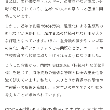
海洋資源の実例とSDGsが示す現状分析
資源は、食料供給やエネルギー、産業原料など幅広い分
野で活用されており、世界中の人々の暮らしと密接に関
SDGs視点で見る海洋資源の課題と背景
係しています。
代表的な海洋資源とその現状・課題まとめ
しかし、近年は乱獲や海洋汚染、温暖化による生態系の
海洋資源の例から考えるSDGs14の問題点
変化などが深刻化し、海洋資源の持続可能な利用が大き
SDGsと海洋資源の現状を知るための基礎知
な課題となっています。特に、魚介類の減少やサンゴ礁
識
の白化、海洋プラスチックごみ問題などは、ニュースや
持続可能な未来へ海洋資源の今を考察
学校教育でも頻繁に取り上げられるようになりました。
SDGsに基づく海洋資源の持続可能性の課題
こうした背景から、国際社会はSDGs（持続可能な開発目
海洋資源の今をSDGsの視点で深掘りする
標）を通じて、海洋資源の適切な管理と保全の重要性を
SDGs14が示す未来へ向けた海洋資源戦略
強く訴えています。私たち一人ひとりが資源の有限性や
持続可能な海洋資源活用とSDGsの融合
生態系への影響を意識し、日常生活の中でできる行動を
SDGsで考える海洋資源の今と将来の方向性
考えることが求められています。
私たちにできる海の豊かさ保全アクション
SDGsが掲げる海の豊かさを守る基本方
SDGsと連動した身近な海洋資源保全活動